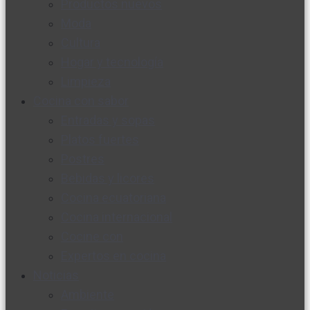
Productos nuevos
Moda
Cultura
Hogar y tecnología
Limpieza
Cocina con sabor
Entradas y sopas
Platos fuertes
Postres
Bebidas y licores
Cocina ecuatoriana
Cocina internacional
Cocine con
Expertos en cocina
Noticias
Ambiente