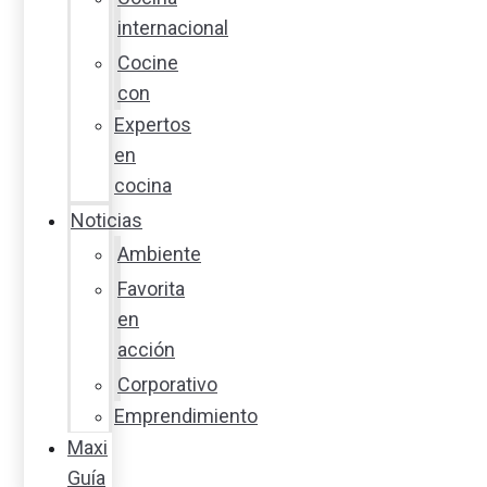
internacional
Cocine
con
Expertos
en
cocina
Noticias
Ambiente
Favorita
en
acción
Corporativo
Emprendimiento
Maxi
Guía