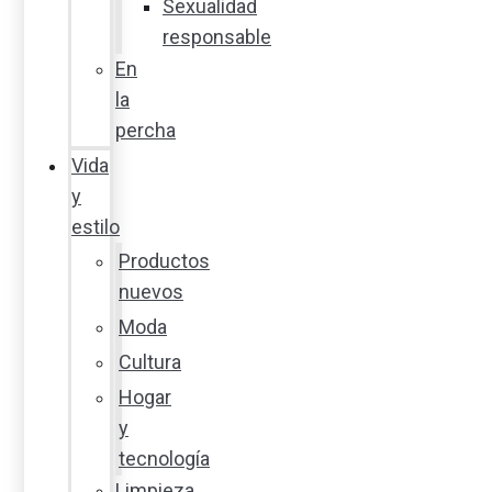
Sexualidad
responsable
En
la
percha
Vida
y
estilo
Productos
nuevos
Moda
Cultura
Hogar
y
tecnología
Limpieza