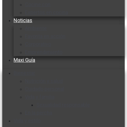
Cocine con
Expertos en cocina
Noticias
Ambiente
Favorita en acción
Corporativo
Emprendimiento
Maxi Guía
Bienestar
Nutrición y salud
Cuidado personal
Vida y familia
Sexualidad responsable
En la percha
Vida y estilo