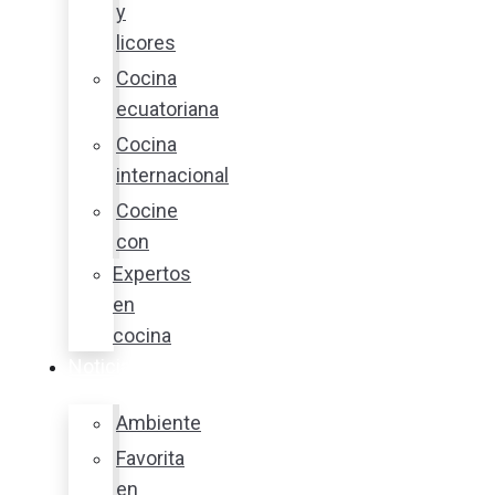
y
licores
Cocina
ecuatoriana
Cocina
internacional
Cocine
con
Expertos
en
cocina
Noticias
Ambiente
Favorita
en