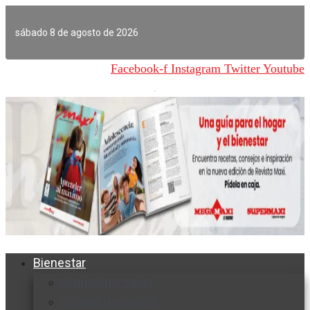
Ir
al
sábado 8 de agosto de 2026
contenido
Facebook-f
Instagram
Twitter
Youtube
Bienestar
Nutrición y salud
Cuidado personal