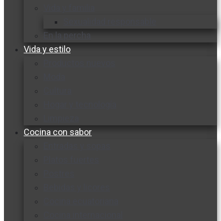
Vida y familia
Sexualidad responsable
En la percha
Vida y estilo
Productos nuevos
Moda
Cultura
Hogar y tecnología
Limpieza
Cocina con sabor
Entradas y sopas
Platos fuertes
Postres
Bebidas y licores
Cocina ecuatoriana
Cocina internacional