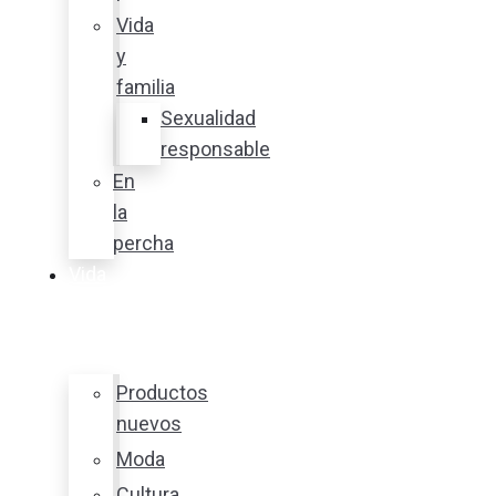
Vida
y
familia
Sexualidad
responsable
En
la
percha
Vida
y
estilo
Productos
nuevos
Moda
Cultura