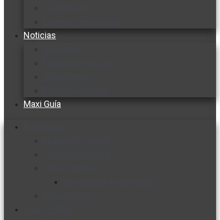
Cocine con
Expertos en cocina
Noticias
Ambiente
Favorita en acción
Corporativo
Emprendimiento
Maxi Guía
Bienestar
Nutrición y salud
Cuidado personal
Vida y familia
Sexualidad responsable
En la percha
Vida y estilo