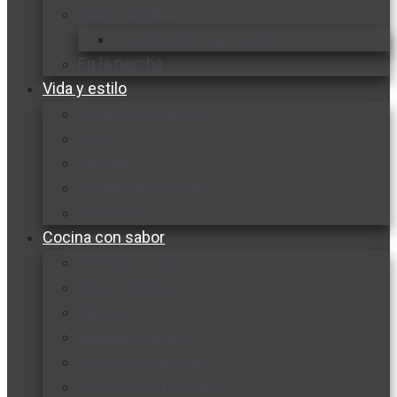
Vida y familia
Sexualidad responsable
En la percha
Vida y estilo
Productos nuevos
Moda
Cultura
Hogar y tecnología
Limpieza
Cocina con sabor
Entradas y sopas
Platos fuertes
Postres
Bebidas y licores
Cocina ecuatoriana
Cocina internacional