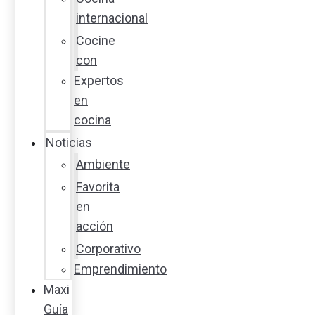
internacional
Cocine
con
Expertos
en
cocina
Noticias
Ambiente
Favorita
en
acción
Corporativo
Emprendimiento
Maxi
Guía