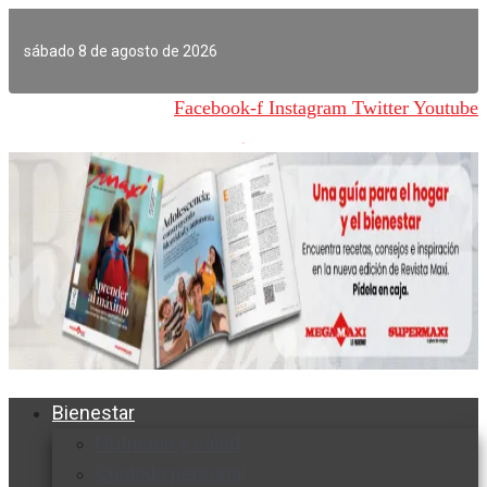
Ir
al
sábado 8 de agosto de 2026
contenido
Facebook-f
Instagram
Twitter
Youtube
Bienestar
Nutrición y salud
Cuidado personal