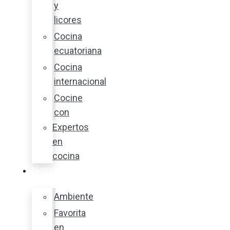
y
licores
Cocina
ecuatoriana
Cocina
internacional
Cocine
con
Expertos
en
cocina
Noticias
Ambiente
Favorita
en