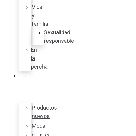
Vida
y
familia
Sexualidad
responsable
En
la
percha
Vida
y
estilo
Productos
nuevos
Moda
Cultura