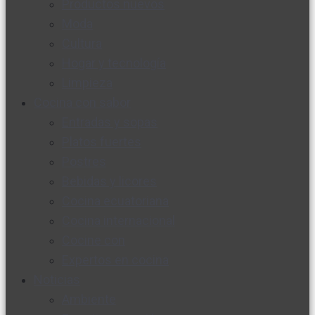
Productos nuevos
Moda
Cultura
Hogar y tecnología
Limpieza
Cocina con sabor
Entradas y sopas
Platos fuertes
Postres
Bebidas y licores
Cocina ecuatoriana
Cocina internacional
Cocine con
Expertos en cocina
Noticias
Ambiente