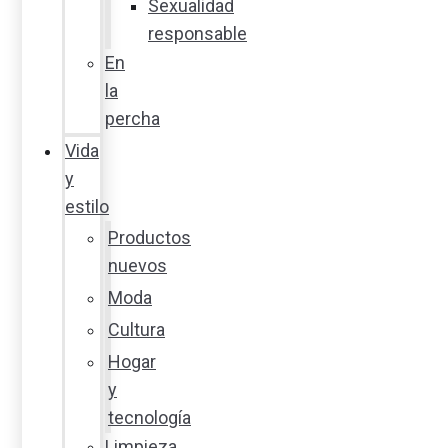
Sexualidad
responsable
En
la
percha
Vida
y
estilo
Productos
nuevos
Moda
Cultura
Hogar
y
tecnología
Limpieza