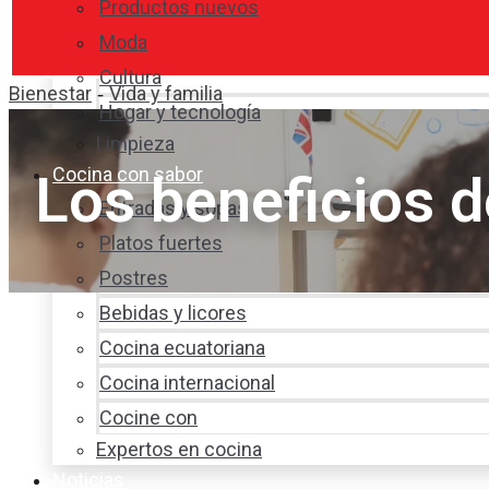
Productos nuevos
Moda
Cultura
Bienestar
Vida y familia
-
Hogar y tecnología
Limpieza
Cocina con sabor
Los beneficios 
Entradas y sopas
Platos fuertes
Postres
Bebidas y licores
Cocina ecuatoriana
Cocina internacional
Cocine con
Expertos en cocina
Noticias