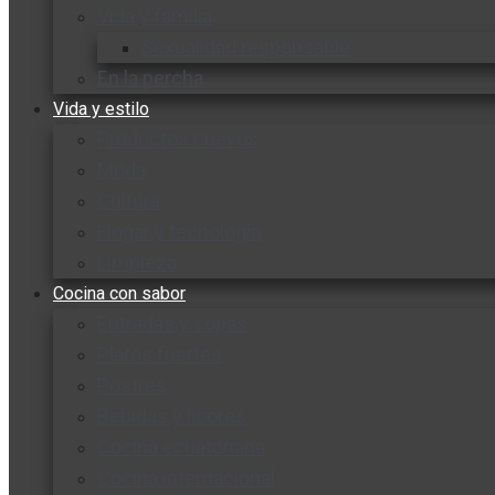
Vida y familia
Sexualidad responsable
En la percha
Vida y estilo
Productos nuevos
Moda
Cultura
Hogar y tecnología
Limpieza
Cocina con sabor
Entradas y sopas
Platos fuertes
Postres
Bebidas y licores
Cocina ecuatoriana
Cocina internacional