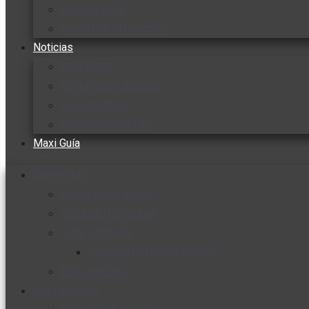
Cocine con
Expertos en cocina
Noticias
Ambiente
Favorita en acción
Corporativo
Emprendimiento
Maxi Guía
Bienestar
Nutrición y salud
Cuidado personal
Vida y familia
Sexualidad responsable
En la percha
Vida y estilo