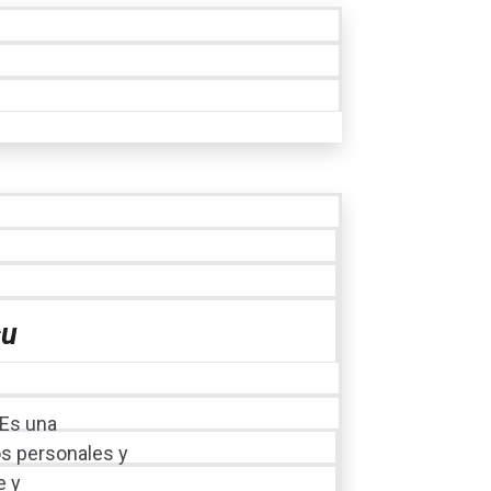
su
 Es una
os personales y
e y