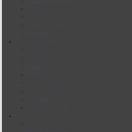
Productos nuevos
Moda
Cultura
Hogar y tecnología
Limpieza
Cocina con sabor
Entradas y sopas
Platos fuertes
Postres
Bebidas y licores
Cocina ecuatoriana
Cocina internacional
Cocine con
Expertos en cocina
Noticias
Ambiente