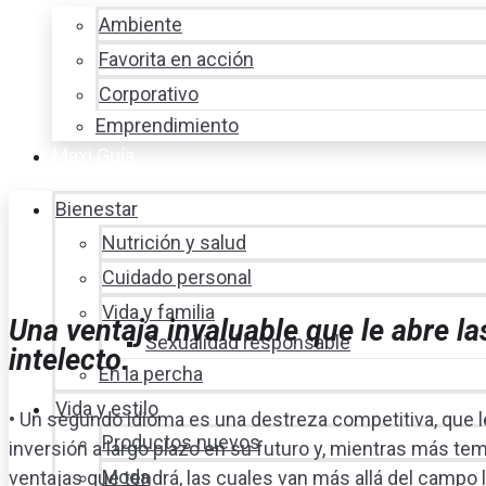
Ambiente
Favorita en acción
Corporativo
Emprendimiento
Maxi Guía
Bienestar
Nutrición y salud
Cuidado personal
Vida y familia
Una ventaja invaluable que le abre la
Sexualidad responsable
intelecto.
En la percha
Vida y estilo
• Un segundo idioma es una destreza competitiva, que le
Productos nuevos
inversión a largo plazo en su futuro y, mientras más te
Moda
ventajas que tendrá, las cuales van más allá del campo 