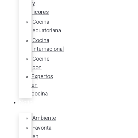
y
licores
Cocina
ecuatoriana
Cocina
internacional
Cocine
con
Expertos
en
cocina
Noticias
Ambiente
Favorita
en