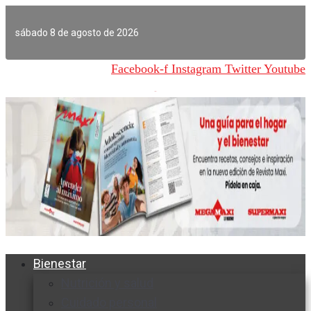
Ir
al
sábado 8 de agosto de 2026
contenido
Facebook-f
Instagram
Twitter
Youtube
Bienestar
Nutrición y salud
Cuidado personal