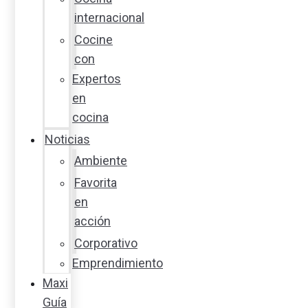
internacional
Cocine
con
Expertos
en
cocina
Noticias
Ambiente
Favorita
en
acción
Corporativo
Emprendimiento
Maxi
Guía