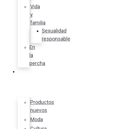
Vida
y
familia
Sexualidad
responsable
En
la
percha
Vida
y
estilo
Productos
nuevos
Moda
Cultura