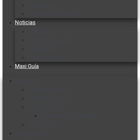
Cocine con
Expertos en cocina
Noticias
Ambiente
Favorita en acción
Corporativo
Emprendimiento
Maxi Guía
Bienestar
Nutrición y salud
Cuidado personal
Vida y familia
Sexualidad responsable
En la percha
Vida y estilo