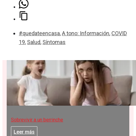
#quedateencasa
,
A tono: Información
,
COVID
19
,
Salud
,
Síntomas
Sobrevivir a un berrinche
Leer más