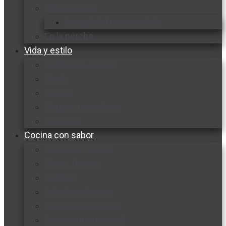
Vida y familia
Sexualidad responsable
En la percha
Vida y estilo
Productos nuevos
Moda
Cultura
Hogar y tecnología
Limpieza
Cocina con sabor
Entradas y sopas
Platos fuertes
Postres
Bebidas y licores
Cocina ecuatoriana
Cocina internacional