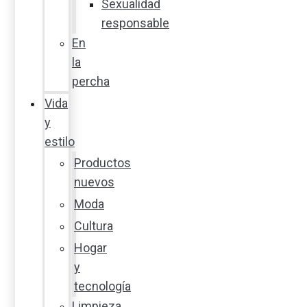
Sexualidad
responsable
En
la
percha
Vida
y
estilo
Productos
nuevos
Moda
Cultura
Hogar
y
tecnología
Limpieza