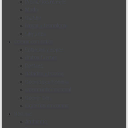
Productos nuevos
Moda
Cultura
Hogar y tecnología
Limpieza
Cocina con sabor
Entradas y sopas
Platos fuertes
Postres
Bebidas y licores
Cocina ecuatoriana
Cocina internacional
Cocine con
Expertos en cocina
Noticias
Ambiente