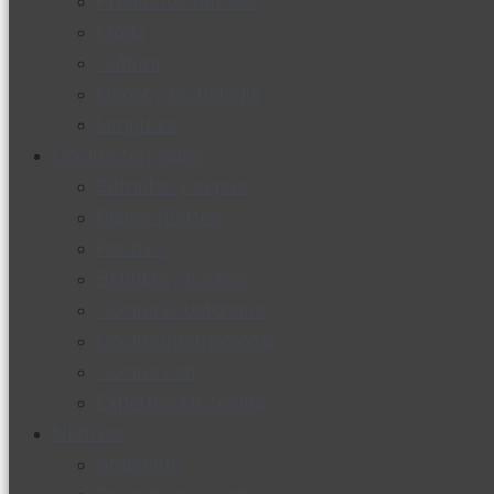
Productos nuevos
Moda
Cultura
Hogar y tecnología
Limpieza
Cocina con sabor
Entradas y sopas
Platos fuertes
Postres
Bebidas y licores
Cocina ecuatoriana
Cocina internacional
Cocine con
Expertos en cocina
Noticias
Ambiente