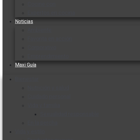
Cocine con
Expertos en cocina
Noticias
Ambiente
Favorita en acción
Corporativo
Emprendimiento
Maxi Guía
Bienestar
Nutrición y salud
Cuidado personal
Vida y familia
Sexualidad responsable
En la percha
Vida y estilo