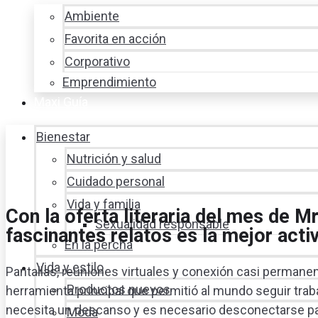
Ambiente
Favorita en acción
Corporativo
Emprendimiento
Maxi Guía
Bienestar
Nutrición y salud
Cuidado personal
Vida y familia
Con la oferta literaria del mes de M
Sexualidad responsable
fascinantes relatos es la mejor activ
En la percha
Vida y estilo
Pantallas, reuniones virtuales y conexión casi permanent
Productos nuevos
herramienta principal que permitió al mundo seguir trab
necesita un descanso y es necesario desconectarse para 
Moda