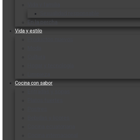
Vida y familia
Sexualidad responsable
En la percha
Vida y estilo
Productos nuevos
Moda
Cultura
Hogar y tecnología
Limpieza
Cocina con sabor
Entradas y sopas
Platos fuertes
Postres
Bebidas y licores
Cocina ecuatoriana
Cocina internacional