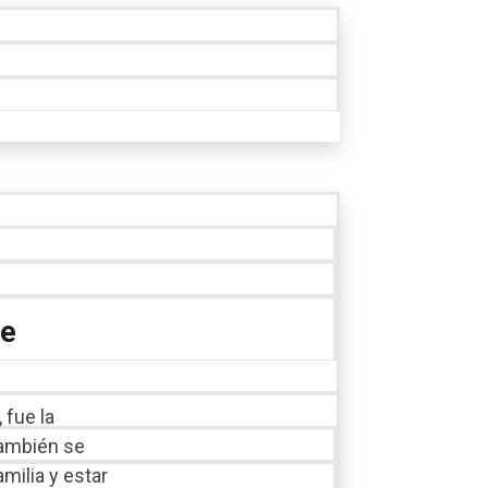
de
 fue la
también se
milia y estar