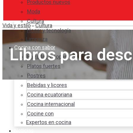
Productos nuevos
Moda
Cultura
Vida y estilo
Cultura
-
Hogar y tecnología
Limpieza
Cocina con sabor
Libros para des
Entradas y sopas
Platos fuertes
Postres
Bebidas y licores
Cocina ecuatoriana
Cocina internacional
Cocine con
Expertos en cocina
Noticias