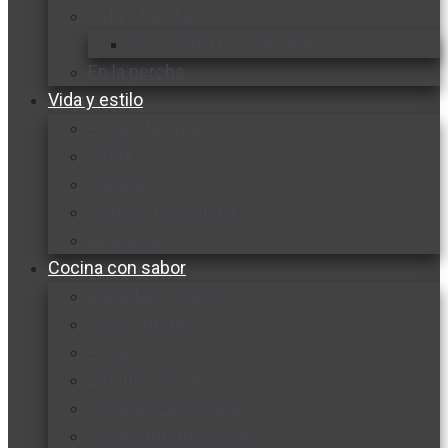
Vida y familia
Sexualidad responsable
En la percha
Vida y estilo
Productos nuevos
Moda
Cultura
Hogar y tecnología
Limpieza
Cocina con sabor
Entradas y sopas
Platos fuertes
Postres
Bebidas y licores
Cocina ecuatoriana
Cocina internacional