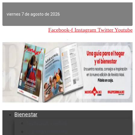
Ir
al
viernes 7 de agosto de 2026
contenido
Facebook-f
Instagram
Twitter
Youtube
Bienestar
Nutrición y salud
Cuidado personal