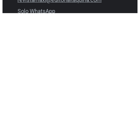
Solo WhatsApp
(0999 940 698 / 0980 854 987)
Consultas varias
1800 Supermaxi (783376)
1800 Favorita (328674)
centrodesoluciones@favorita.com
0995 517 000
Facebook-f
Instagram
Twitter
Youtube
Últimos artículos