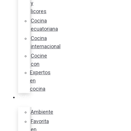
y
licores
Cocina
ecuatoriana
Cocina
internacional
Cocine
con
Expertos
en
cocina
Noticias
Ambiente
Favorita
en