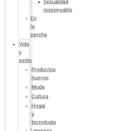
Sexualidad
responsable
En
la
percha
Vida
y
estilo
Productos
nuevos
Moda
Cultura
Hogar
y
tecnología
Limpieza