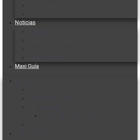
Cocine con
Expertos en cocina
Noticias
Ambiente
Favorita en acción
Corporativo
Emprendimiento
Maxi Guía
Bienestar
Nutrición y salud
Cuidado personal
Vida y familia
Sexualidad responsable
En la percha
Vida y estilo