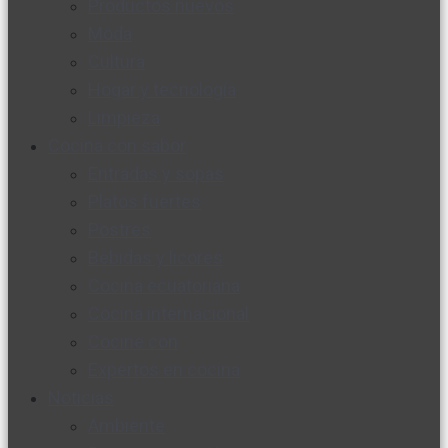
Productos nuevos
Moda
Cultura
Hogar y tecnología
Limpieza
Cocina con sabor
Entradas y sopas
Platos fuertes
Postres
Bebidas y licores
Cocina ecuatoriana
Cocina internacional
Cocine con
Expertos en cocina
Noticias
Ambiente