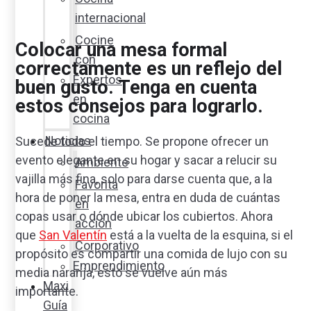
internacional
Cocine
Colocar una mesa formal
con
correctamente es un reflejo del
Expertos
buen gusto. Tenga en cuenta
en
estos consejos para lograrlo.
cocina
Noticias
Sucede todo el tiempo. Se propone ofrecer un
evento elegante en su hogar y sacar a relucir su
Ambiente
vajilla más fina, solo para darse cuenta que, a la
Favorita
hora de poner la mesa, entra en duda de cuántas
en
copas usar o dónde ubicar los cubiertos. Ahora
acción
que
San Valentín
está a la vuelta de la esquina, si el
Corporativo
propósito es compartir una comida de lujo con su
Emprendimiento
media naranja, esto se vuelve aún más
Maxi
importante.
Guía