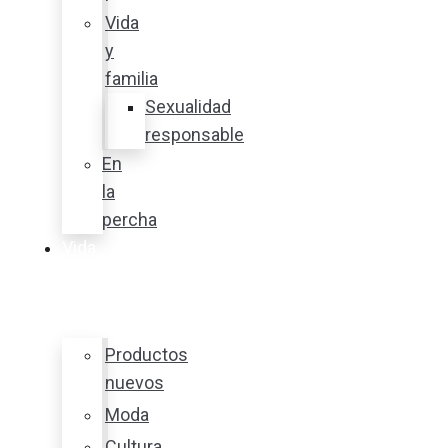
Vida
y
familia
Sexualidad
responsable
En
la
percha
Vida
y
estilo
Productos
nuevos
Moda
Cultura