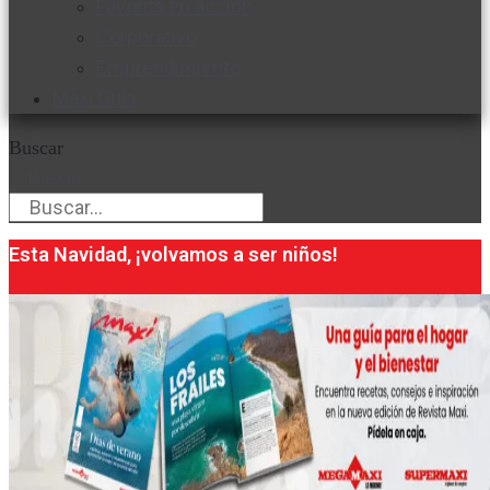
Favorita en acción
Corporativo
Emprendimiento
Maxi Guía
Buscar
Buscar
Esta Navidad, ¡volvamos a ser niños!