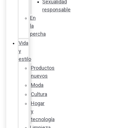
Sexualidad
responsable
En
la
percha
Vida
y
estilo
Productos
nuevos
Moda
Cultura
Hogar
y
tecnología
Limpieza