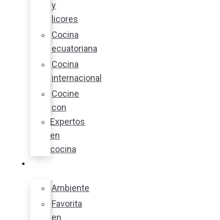
y
licores
Cocina
ecuatoriana
Cocina
internacional
Cocine
con
Expertos
en
cocina
Noticias
Ambiente
Favorita
en