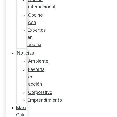
internacional
Cocine
con
Expertos
en
cocina
Noticias
Ambiente
Favorita
en
acción
Corporativo
Emprendimiento
Maxi
Guía