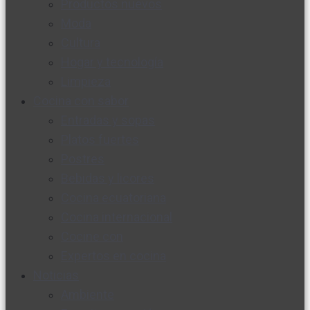
Productos nuevos
Moda
Cultura
Hogar y tecnología
Limpieza
Cocina con sabor
Entradas y sopas
Platos fuertes
Postres
Bebidas y licores
Cocina ecuatoriana
Cocina internacional
Cocine con
Expertos en cocina
Noticias
Ambiente