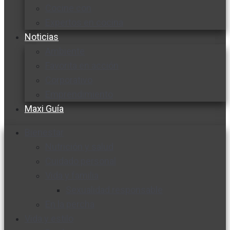
Cocine con
Expertos en cocina
Noticias
Ambiente
Favorita en acción
Corporativo
Emprendimiento
Maxi Guía
Bienestar
Nutrición y salud
Cuidado personal
Vida y familia
Sexualidad responsable
En la percha
Vida y estilo