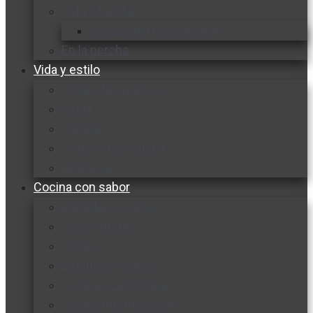
Vida y familia
Sexualidad responsable
En la percha
Vida y estilo
Productos nuevos
Moda
Cultura
Hogar y tecnología
Limpieza
Cocina con sabor
Entradas y sopas
Platos fuertes
Postres
Bebidas y licores
Cocina ecuatoriana
Cocina internacional