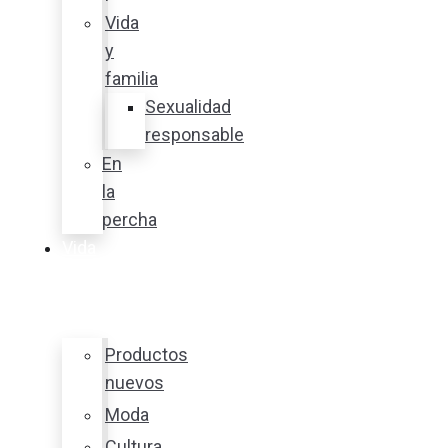
Vida
y
familia
Sexualidad
responsable
En
la
percha
Vida
y
estilo
Productos
nuevos
Moda
Cultura