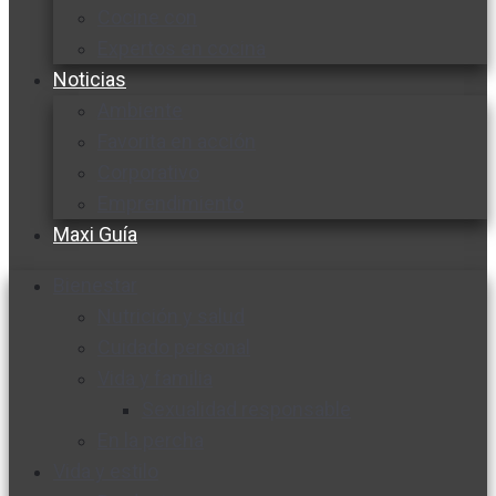
Cocine con
Expertos en cocina
Noticias
Ambiente
Favorita en acción
Corporativo
Emprendimiento
Maxi Guía
Bienestar
Nutrición y salud
Cuidado personal
Vida y familia
Sexualidad responsable
En la percha
Vida y estilo