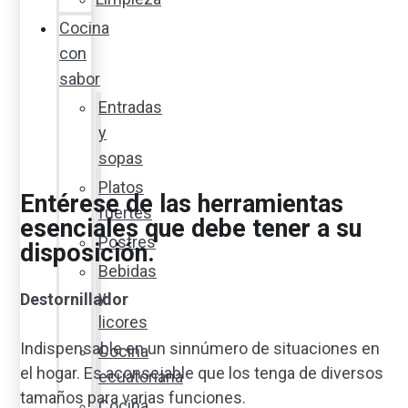
Cocina
con
sabor
Entradas
y
sopas
Platos
Entérese de las
herramientas
fuertes
esenciales
que debe tener a su
Postres
disposición.
Bebidas
y
Destornillador
licores
Indispensable en un sinnúmero de situaciones en
Cocina
el hogar. Es aconsejable que los tenga de diversos
ecuatoriana
tamaños para varias funciones.
Cocina