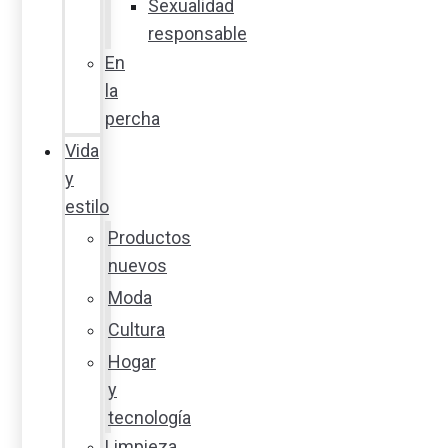
Sexualidad
responsable
En
la
percha
Vida
y
estilo
Productos
nuevos
Moda
Cultura
Hogar
y
tecnología
Limpieza