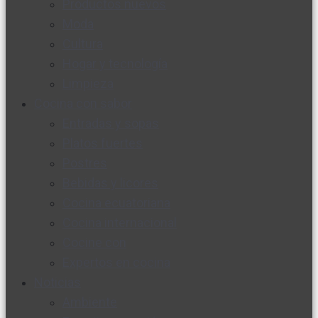
Productos nuevos
Moda
Cultura
Hogar y tecnología
Limpieza
Cocina con sabor
Entradas y sopas
Platos fuertes
Postres
Bebidas y licores
Cocina ecuatoriana
Cocina internacional
Cocine con
Expertos en cocina
Noticias
Ambiente