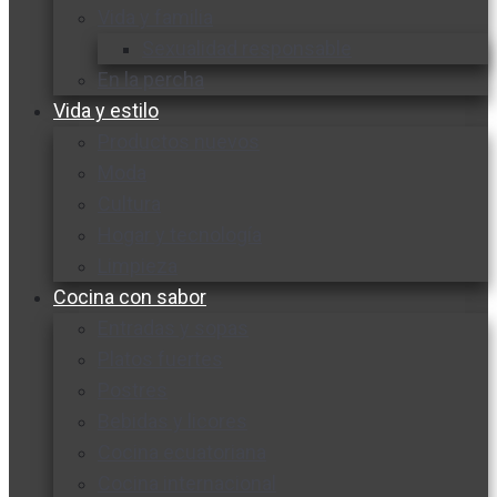
Vida y familia
Sexualidad responsable
En la percha
Vida y estilo
Productos nuevos
Moda
Cultura
Hogar y tecnología
Limpieza
Cocina con sabor
Entradas y sopas
Platos fuertes
Postres
Bebidas y licores
Cocina ecuatoriana
Cocina internacional