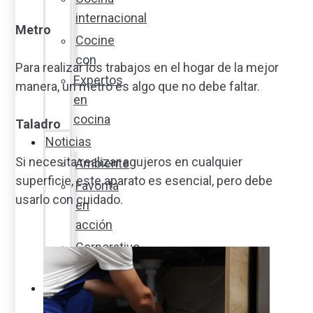
internacional
Metro
Cocine
con
Para realizar los trabajos en el hogar de la mejor
Expertos
manera, un metro es algo que no debe faltar.
en
cocina
Taladro
Noticias
Si necesita realizar agujeros en cualquier
Ambiente
superficie, este aparato es esencial, pero debe
Favorita
usarlo con cuidado.
en
acción
Corporativo
Emprendimiento
Maxi
Guía