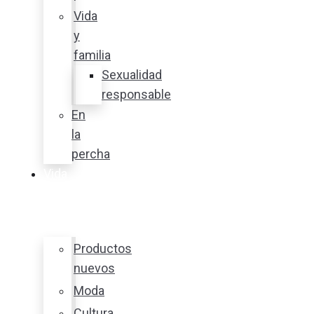
Vida
y
familia
Sexualidad
responsable
En
la
percha
Vida
y
estilo
Productos
nuevos
Moda
Cultura