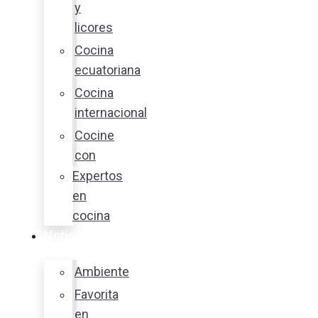
y
licores
Cocina
ecuatoriana
Cocina
internacional
Cocine
con
Expertos
en
cocina
Noticias
Ambiente
Favorita
en