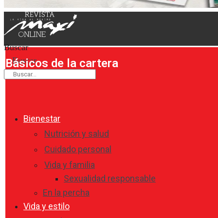
Buscar
Buscar
Básicos de la cartera
Bienestar
Nutrición y salud
Cuidado personal
Vida y familia
Sexualidad responsable
En la percha
Vida y estilo