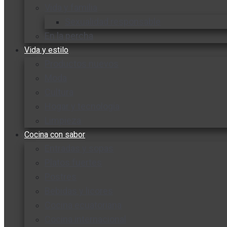
Vida y familia
Sexualidad responsable
En la percha
Vida y estilo
Productos nuevos
Moda
Cultura
Hogar y tecnología
Limpieza
Cocina con sabor
Entradas y sopas
Platos fuertes
Postres
Bebidas y licores
Cocina ecuatoriana
Cocina internacional