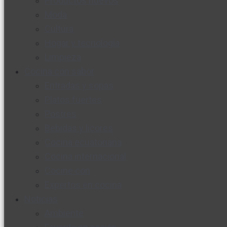
Productos nuevos
Moda
Cultura
Hogar y tecnología
Limpieza
Cocina con sabor
Entradas y sopas
Platos fuertes
Postres
Bebidas y licores
Cocina ecuatoriana
Cocina internacional
Cocine con
Expertos en cocina
Noticias
Ambiente