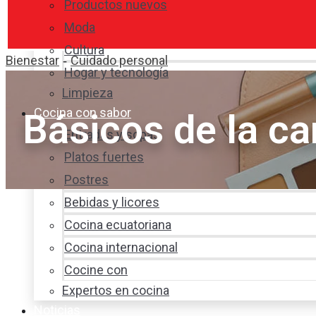
Productos nuevos
Moda
Cultura
Bienestar
Cuidado personal
-
Hogar y tecnología
Limpieza
Cocina con sabor
Básicos de la ca
Entradas y sopas
Platos fuertes
Postres
Bebidas y licores
Cocina ecuatoriana
Cocina internacional
Cocine con
Expertos en cocina
Noticias