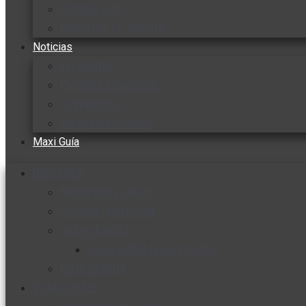
Cocine con
Expertos en cocina
Noticias
Ambiente
Favorita en acción
Corporativo
Emprendimiento
Maxi Guía
Bienestar
Nutrición y salud
Cuidado personal
Vida y familia
Sexualidad responsable
En la percha
Vida y estilo