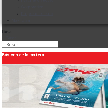
Favorita en acción
Corporativo
Emprendimiento
Maxi Guía
Buscar
Buscar
Básicos de la cartera