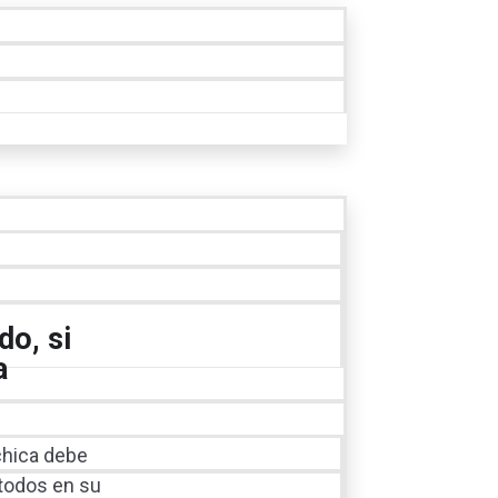
do, si
a
chica debe
 todos en su