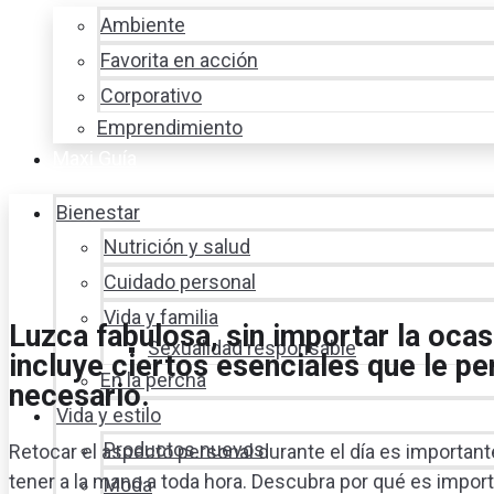
Ambiente
Favorita en acción
Corporativo
Emprendimiento
Maxi Guía
Bienestar
Nutrición y salud
Cuidado personal
Vida y familia
Luzca fabulosa, sin importar la ocas
Sexualidad responsable
incluye ciertos esenciales que le pe
En la percha
necesario.
Vida y estilo
Productos nuevos
Retocar el aspecto personal durante el día es important
tener a la mano a toda hora. Descubra por qué es import
Moda