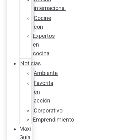
internacional
Cocine
con
Expertos
en
cocina
Noticias
Ambiente
Favorita
en
acción
Corporativo
Emprendimiento
Maxi
Guía