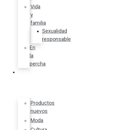
Vida
y
familia
Sexualidad
responsable
En
la
percha
Vida
y
estilo
Productos
nuevos
Moda
Cultura