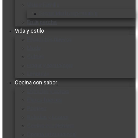
Vida y familia
Sexualidad responsable
En la percha
Vida y estilo
Productos nuevos
Moda
Cultura
Hogar y tecnología
Limpieza
Cocina con sabor
Entradas y sopas
Platos fuertes
Postres
Bebidas y licores
Cocina ecuatoriana
Cocina internacional