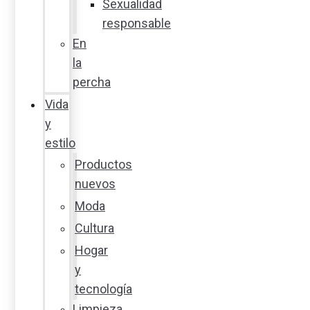
Sexualidad
responsable
En
la
percha
Vida
y
estilo
Productos
nuevos
Moda
Cultura
Hogar
y
tecnología
Limpieza