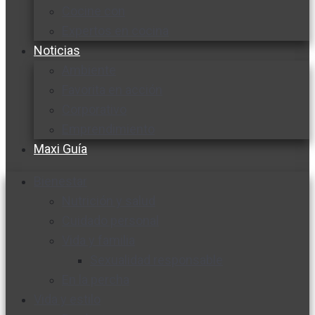
Cocine con
Expertos en cocina
Noticias
Ambiente
Favorita en acción
Corporativo
Emprendimiento
Maxi Guía
Bienestar
Nutrición y salud
Cuidado personal
Vida y familia
Sexualidad responsable
En la percha
Vida y estilo