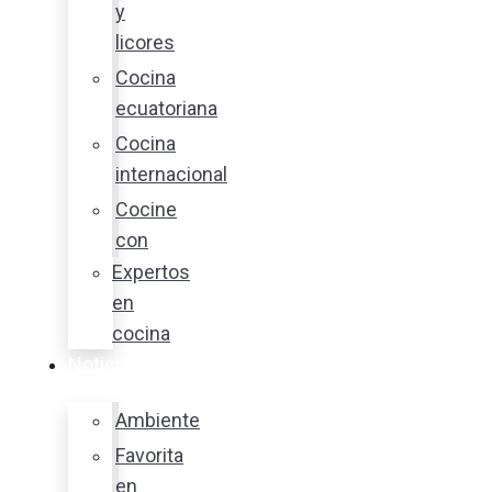
y
licores
Cocina
ecuatoriana
Cocina
internacional
Cocine
con
Expertos
en
cocina
Noticias
Ambiente
Favorita
en