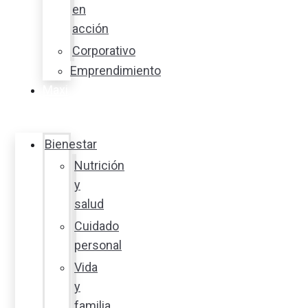
en
acción
Corporativo
Emprendimiento
Maxi
Guía
Bienestar
Nutrición
y
salud
Cuidado
personal
Vida
y
familia