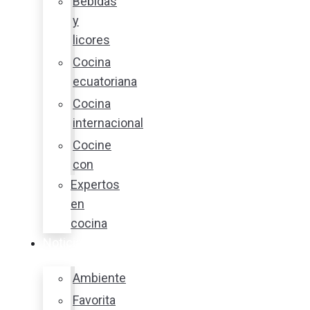
Bebidas
y
licores
Cocina
ecuatoriana
Cocina
internacional
Cocine
con
Expertos
en
cocina
Noticias
Ambiente
Favorita