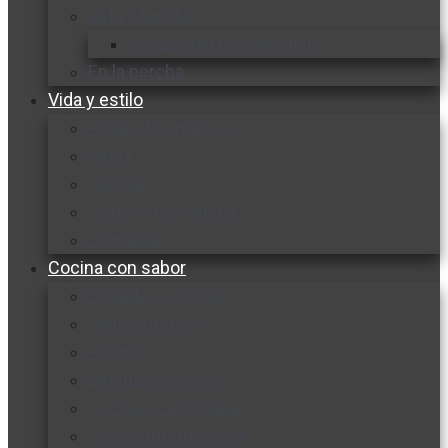
Vida y familia
Sexualidad responsable
En la percha
Vida y estilo
Productos nuevos
Moda
Cultura
Hogar y tecnología
Limpieza
Cocina con sabor
Entradas y sopas
Platos fuertes
Postres
Bebidas y licores
Cocina ecuatoriana
Cocina internacional