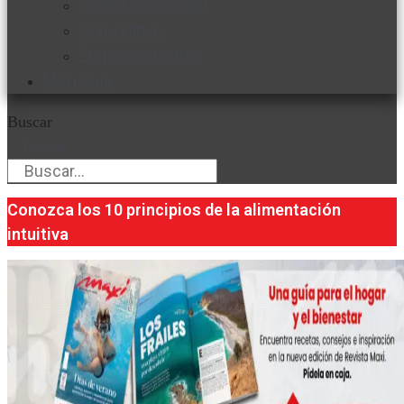
Favorita en acción
Corporativo
Emprendimiento
Maxi Guía
Buscar
Buscar
Conozca los 10 principios de la alimentación
intuitiva