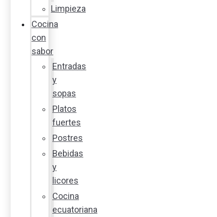
Limpieza
Cocina
con
sabor
Entradas
y
sopas
Platos
fuertes
Postres
Bebidas
y
licores
Cocina
ecuatoriana