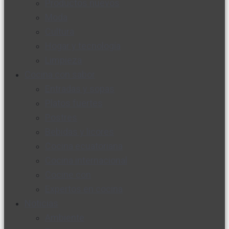
Productos nuevos
Moda
Cultura
Hogar y tecnología
Limpieza
Cocina con sabor
Entradas y sopas
Platos fuertes
Postres
Bebidas y licores
Cocina ecuatoriana
Cocina internacional
Cocine con
Expertos en cocina
Noticias
Ambiente