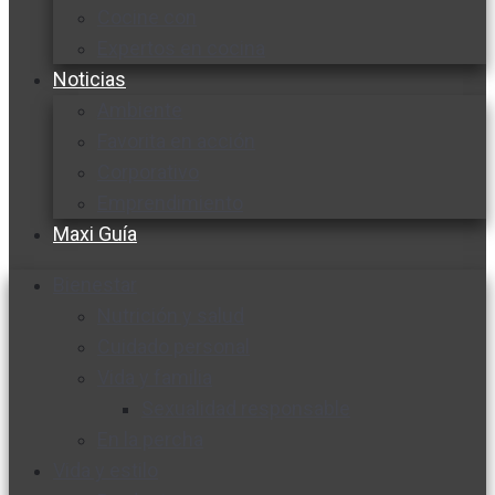
Cocine con
Expertos en cocina
Noticias
Ambiente
Favorita en acción
Corporativo
Emprendimiento
Maxi Guía
Bienestar
Nutrición y salud
Cuidado personal
Vida y familia
Sexualidad responsable
En la percha
Vida y estilo