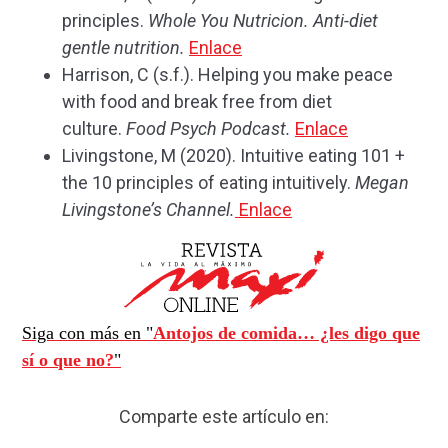
principles.
Whole You Nutricion. Anti-diet
gentle nutrition.
Enlace
Harrison, C (s.f.). Helping you make peace
with food and break free from diet
culture.
Food Psych Podcast.
Enlace
Livingstone, M (2020). Intuitive eating 101 +
the 10 principles of eating intuitively.
Megan
Livingstone’s Channel.
Enlace
Siga con más en "
Antojos de comida… ¿les digo que
sí o que no?
"
Comparte este artículo en: