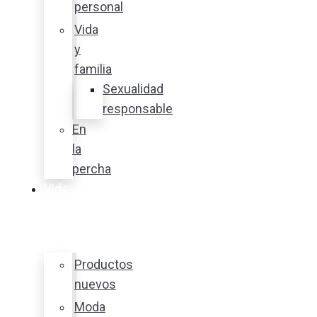
personal
Vida
y
familia
Sexualidad
responsable
En
la
percha
Vida
y
estilo
Productos
nuevos
Moda