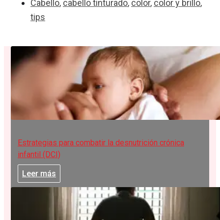
Cabello
,
cabello tinturado
,
color
,
color y brillo
,
tips
Estrategias para combatir la desnutrición crónica
infantil (DCI)
Leer más