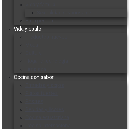
Vida y familia
Sexualidad responsable
En la percha
Vida y estilo
Productos nuevos
Moda
Cultura
Hogar y tecnología
Limpieza
Cocina con sabor
Entradas y sopas
Platos fuertes
Postres
Bebidas y licores
Cocina ecuatoriana
Cocina internacional