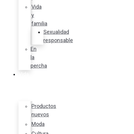
Vida
y
familia
Sexualidad
responsable
En
la
percha
Vida
y
estilo
Productos
nuevos
Moda
Cultura