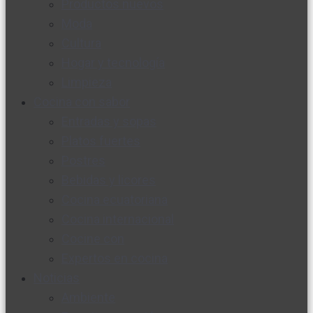
Productos nuevos
Moda
Cultura
Hogar y tecnología
Limpieza
Cocina con sabor
Entradas y sopas
Platos fuertes
Postres
Bebidas y licores
Cocina ecuatoriana
Cocina internacional
Cocine con
Expertos en cocina
Noticias
Ambiente