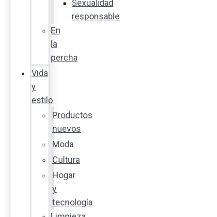
Sexualidad
responsable
En
la
percha
Vida
y
estilo
Productos
nuevos
Moda
Cultura
Hogar
y
tecnología
Limpieza