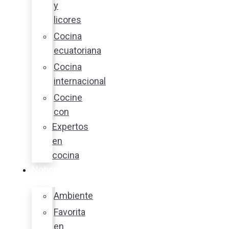
y
licores
Cocina
ecuatoriana
Cocina
internacional
Cocine
con
Expertos
en
cocina
Noticias
Ambiente
Favorita
en