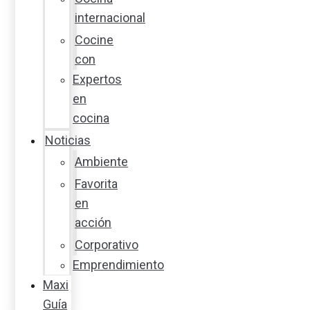
internacional
Cocine
con
Expertos
en
cocina
Noticias
Ambiente
Favorita
en
acción
Corporativo
Emprendimiento
Maxi
Guía