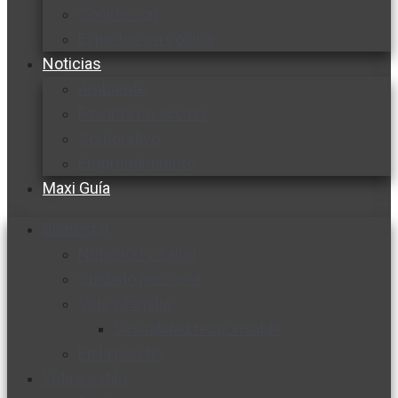
Cocine con
Expertos en cocina
Noticias
Ambiente
Favorita en acción
Corporativo
Emprendimiento
Maxi Guía
Bienestar
Nutrición y salud
Cuidado personal
Vida y familia
Sexualidad responsable
En la percha
Vida y estilo