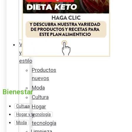
Sexualidad
responsable
En
la
percha
Vida
y
estilo
Productos
nuevos
Moda
Bienestar
Cultura
Hogar
Cultura
y
Hogar y tecnología
tecnología
Moda
Limpieza