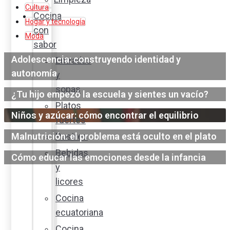
Cultura
Cocina
Hogar y tecnología
con
Moda
sabor
Adolescencia: construyendo identidad y
Entradas
autonomía
y
sopas
¿Tu hijo empezó la escuela y sientes un vacío?
Platos
Niños y azúcar: cómo encontrar el equilibrio
fuertes
Malnutrición: el problema está oculto en el plato
Postres
Bebidas
Cómo educar las emociones desde la infancia
y
licores
Cocina
ecuatoriana
Cocina