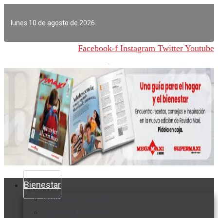
Ir
al
lunes 10 de agosto de 2026
contenido
Facebook-f
Instagram
Twitter
Youtube
Bienestar
Nutrición y salud
Cuidado personal