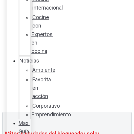
internacional
Cocine
con
Expertos
en
cocina
Noticias
Ambiente
Favorita
en
acción
Corporativo
Emprendimiento
Maxi
Guía
Mitos y verdades del bloqueador solar