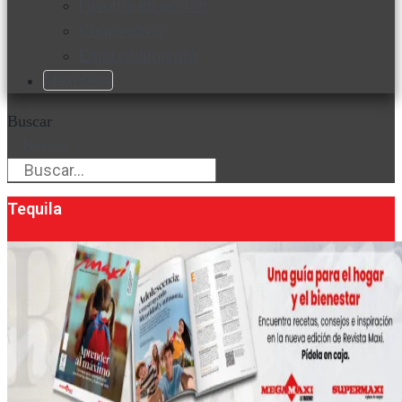
Favorita en acción
Corporativo
Emprendimiento
Maxi Guía
Buscar
Buscar
Tequila