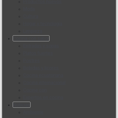
Productos nuevos
Moda
Cultura
Hogar y tecnología
Limpieza
Cocina con sabor
Entradas y sopas
Platos fuertes
Postres
Bebidas y licores
Cocina ecuatoriana
Cocina internacional
Cocine con
Expertos en cocina
Noticias
Ambiente