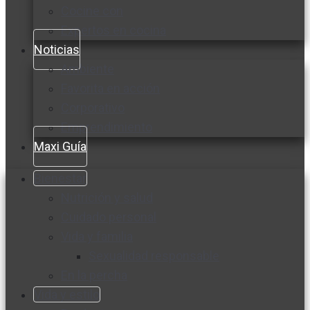
Cocine con
Expertos en cocina
Noticias
Ambiente
Favorita en acción
Corporativo
Emprendimiento
Maxi Guía
Bienestar
Nutrición y salud
Cuidado personal
Vida y familia
Sexualidad responsable
En la percha
Vida y estilo