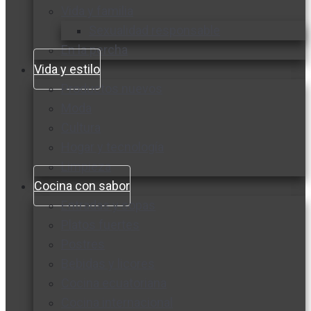
Vida y familia
Sexualidad responsable
En la percha
Vida y estilo
Productos nuevos
Moda
Cultura
Hogar y tecnología
Limpieza
Cocina con sabor
Entradas y sopas
Platos fuertes
Postres
Bebidas y licores
Cocina ecuatoriana
Cocina internacional