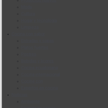
Productos nuevos
Moda
Cultura
Hogar y tecnología
Limpieza
Cocina con sabor
Entradas y sopas
Platos fuertes
Postres
Bebidas y licores
Cocina ecuatoriana
Cocina internacional
Cocine con
Expertos en cocina
Noticias
Ambiente