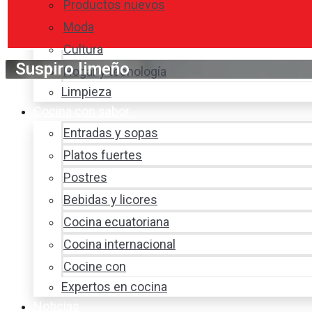
Productos nuevos
Moda
Cultura
Suspiro limeño
Hogar y tecnología
Limpieza
Cocina con sabor
Entradas y sopas
Platos fuertes
Postres
Bebidas y licores
Cocina ecuatoriana
Cocina internacional
Cocine con
Expertos en cocina
Noticias