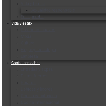
Vida y familia
Sexualidad responsable
En la percha
Vida y estilo
Productos nuevos
Moda
Cultura
Hogar y tecnología
Limpieza
Cocina con sabor
Entradas y sopas
Platos fuertes
Postres
Bebidas y licores
Cocina ecuatoriana
Cocina internacional