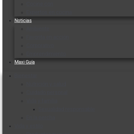
Cocine con
Expertos en cocina
Noticias
Ambiente
Favorita en acción
Corporativo
Emprendimiento
Maxi Guía
Bienestar
Nutrición y salud
Cuidado personal
Vida y familia
Sexualidad responsable
En la percha
Vida y estilo