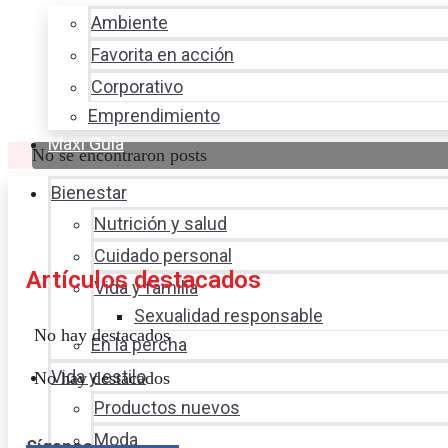
Ambiente
Favorita en acción
Corporativo
Emprendimiento
Maxi Guía
No se encontraron posts
Bienestar
Nutrición y salud
Cuidado personal
Artículos destacados
Vida y familia
Sexualidad responsable
No hay destacados
En la percha
Vida y estilo
No hay destacados
Productos nuevos
Moda
Síganos