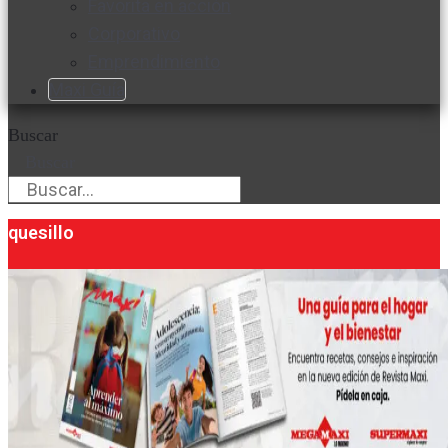
Favorita en acción
Corporativo
Emprendimiento
Maxi Guía
Buscar
Buscar
quesillo