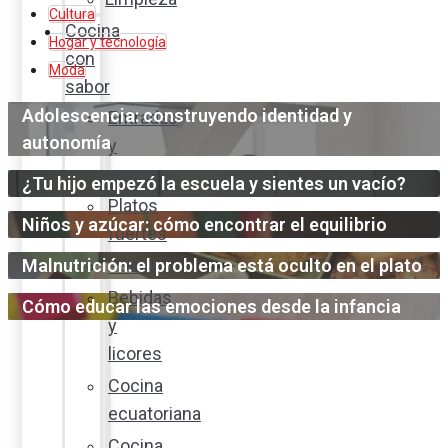
Cultura
Cocina
Hogar y tecnología
con
Moda
sabor
Adolescencia: construyendo identidad y
Entradas
autonomía
y
sopas
¿Tu hijo empezó la escuela y sientes un vacío?
Platos
Niños y azúcar: cómo encontrar el equilibrio
fuertes
Malnutrición: el problema está oculto en el plato
Postres
Bebidas
Cómo educar las emociones desde la infancia
y
licores
Cocina
ecuatoriana
Cocina