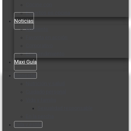
Cocine con
Expertos en cocina
Noticias
Ambiente
Favorita en acción
Corporativo
Emprendimiento
Maxi Guía
Bienestar
Nutrición y salud
Cuidado personal
Vida y familia
Sexualidad responsable
En la percha
Vida y estilo