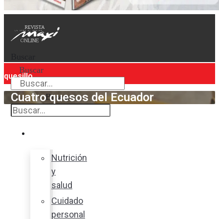
Buscar
Buscar
quesillo
Cuatro quesos del Ecuador
Buscar
Bienestar
Nutrición
y
salud
Cuidado
personal