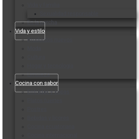
Vida y familia
Sexualidad responsable
En la percha
Vida y estilo
Productos nuevos
Moda
Cultura
Hogar y tecnología
Limpieza
Cocina con sabor
Entradas y sopas
Platos fuertes
Postres
Bebidas y licores
Cocina ecuatoriana
Cocina internacional