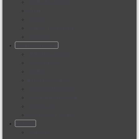
Productos nuevos
Moda
Cultura
Hogar y tecnología
Limpieza
Cocina con sabor
Entradas y sopas
Platos fuertes
Postres
Bebidas y licores
Cocina ecuatoriana
Cocina internacional
Cocine con
Expertos en cocina
Noticias
Ambiente