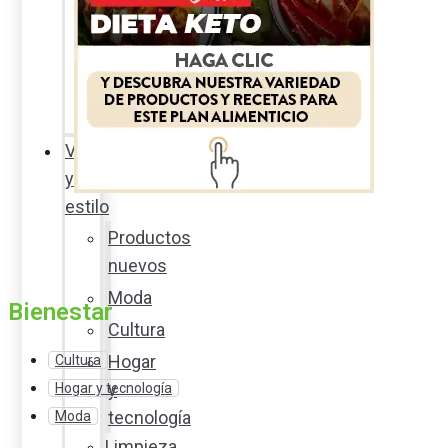
Sexualidad
responsable
En
la
percha
Vida
y
estilo
Productos
nuevos
Moda
Bienestar
Cultura
Hogar
Cultura
y
Hogar y tecnología
tecnología
Moda
Limpieza