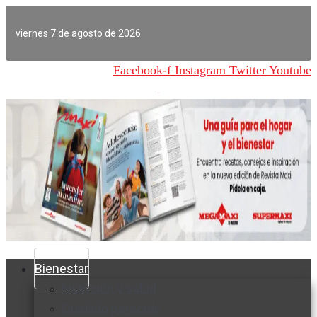
Ir
al
viernes 7 de agosto de 2026
contenido
Facebook-f
Instagram
Twitter
Youtube
Bienestar
Nutrición y salud
Cuidado personal