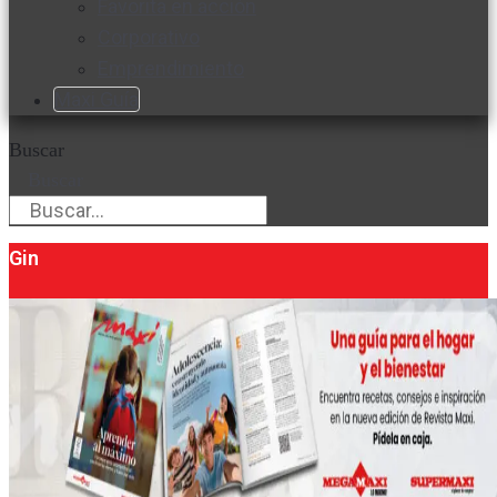
Favorita en acción
Corporativo
Emprendimiento
Maxi Guía
Buscar
Buscar
Gin