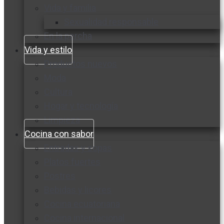
Vida y familia
Sexualidad responsable
En la percha
Vida y estilo
Productos nuevos
Moda
Cultura
Hogar y tecnología
Limpieza
Cocina con sabor
Entradas y sopas
Platos fuertes
Postres
Bebidas y licores
Cocina ecuatoriana
Cocina internacional