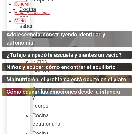
Cultura
Cocina
Hogar y tecnología
con
Moda
sabor
Adolescencia: construyendo identidad y
Entradas
autonomía
y
sopas
¿Tu hijo empezó la escuela y sientes un vacío?
Platos
Niños y azúcar: cómo encontrar el equilibrio
fuertes
Malnutrición: el problema está oculto en el plato
Postres
Bebidas
Cómo educar las emociones desde la infancia
y
licores
Cocina
ecuatoriana
Cocina