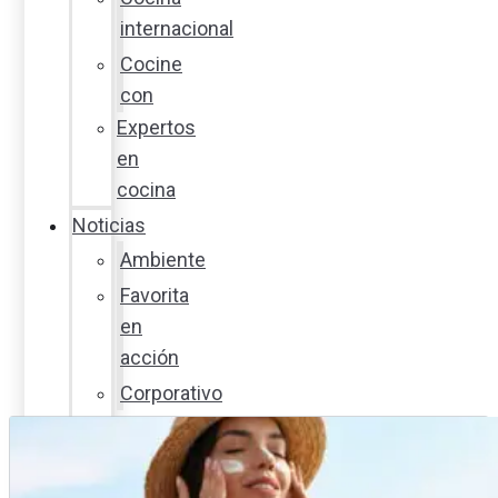
internacional
Cocine
con
Expertos
en
cocina
Noticias
Ambiente
Favorita
en
acción
Corporativo
Emprendimiento
Maxi
Guía