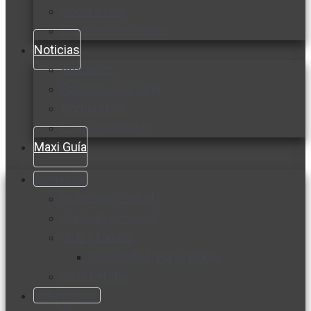
Cocine con
Expertos en cocina
Noticias
Ambiente
Favorita en acción
Corporativo
Emprendimiento
Maxi Guía
Bienestar
Nutrición y salud
Cuidado personal
Vida y familia
Sexualidad responsable
En la percha
Vida y estilo