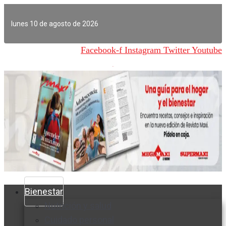
Ir
al
lunes 10 de agosto de 2026
contenido
Facebook-f
Instagram
Twitter
Youtube
Bienestar
Nutrición y salud
Cuidado personal