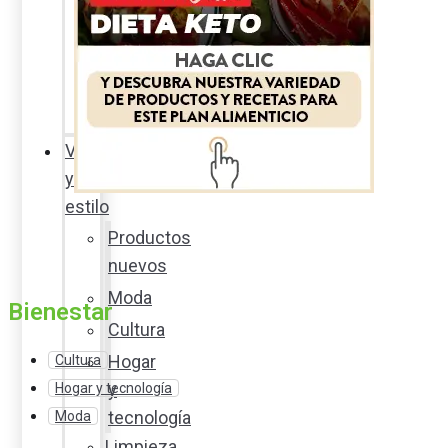
Sexualidad
responsable
En
la
percha
Vida
y
estilo
Productos
nuevos
Moda
Bienestar
Cultura
Hogar
Cultura
y
Hogar y tecnología
tecnología
Moda
Limpieza