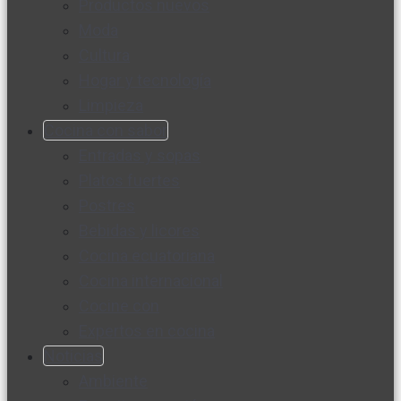
Productos nuevos
Moda
Cultura
Hogar y tecnología
Limpieza
Cocina con sabor
Entradas y sopas
Platos fuertes
Postres
Bebidas y licores
Cocina ecuatoriana
Cocina internacional
Cocine con
Expertos en cocina
Noticias
Ambiente