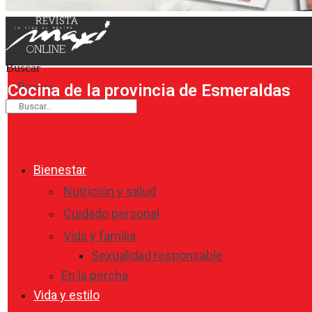
Buscar
Buscar
Cocina de la provincia de Esmeraldas
Bienestar
Nutrición y salud
Cuidado personal
Vida y familia
Sexualidad responsable
En la percha
Vida y estilo