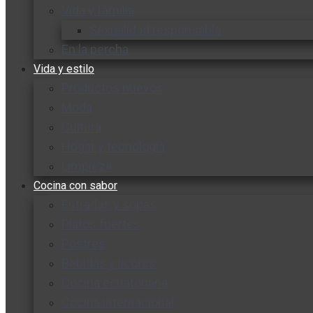
Vida y familia
Sexualidad responsable
En la percha
Vida y estilo
Productos nuevos
Moda
Cultura
Hogar y tecnología
Limpieza
Cocina con sabor
Entradas y sopas
Platos fuertes
Postres
Bebidas y licores
Cocina ecuatoriana
Cocina internacional