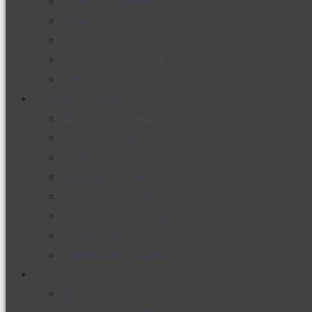
Productos nuevos
Moda
Cultura
Hogar y tecnología
Limpieza
Cocina con sabor
Entradas y sopas
Platos fuertes
Postres
Bebidas y licores
Cocina ecuatoriana
Cocina internacional
Cocine con
Expertos en cocina
Noticias
Ambiente