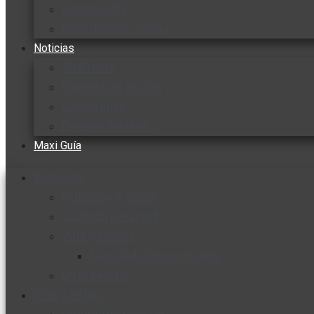
Cocine con
Expertos en cocina
Noticias
Ambiente
Favorita en acción
Corporativo
Emprendimiento
Maxi Guía
Bienestar
Nutrición y salud
Cuidado personal
Vida y familia
Sexualidad responsable
En la percha
Vida y estilo