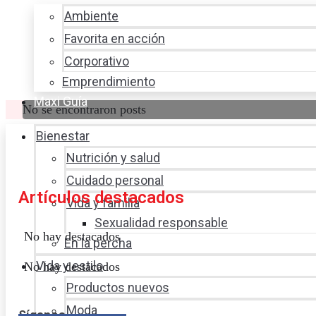
Ambiente
Favorita en acción
Corporativo
Emprendimiento
Maxi Guía
No se encontraron posts
Bienestar
Nutrición y salud
Cuidado personal
Artículos destacados
Vida y familia
Sexualidad responsable
No hay destacados
En la percha
Vida y estilo
No hay destacados
Productos nuevos
Moda
Síganos