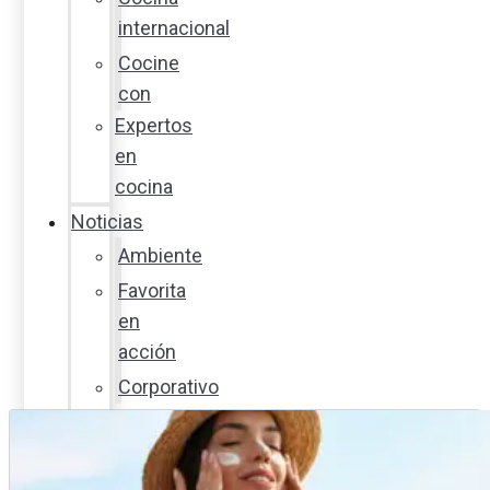
internacional
Cocine
con
Expertos
en
cocina
Noticias
Ambiente
Favorita
en
acción
Corporativo
Emprendimiento
Maxi
Guía