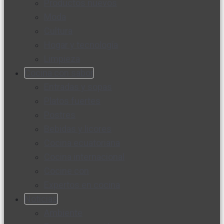
Productos nuevos
Moda
Cultura
Hogar y tecnología
Limpieza
Cocina con sabor
Entradas y sopas
Platos fuertes
Postres
Bebidas y licores
Cocina ecuatoriana
Cocina internacional
Cocine con
Expertos en cocina
Noticias
Ambiente