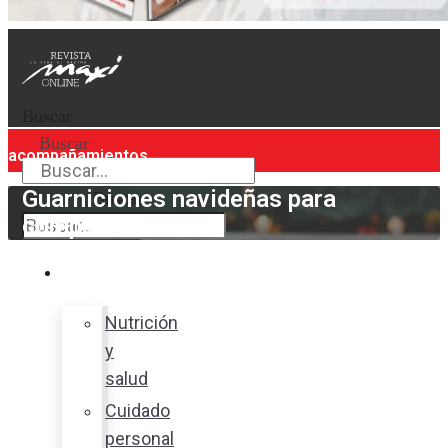
Buscar
Buscar
acompañamientos
Guarniciones navideñas para
Buscar
compartir
Bienestar
Nutrición
y
salud
Cuidado
personal