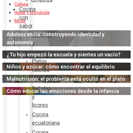
Cultura
Cocina
Hogar y tecnología
con
Moda
sabor
Adolescencia: construyendo identidad y
Entradas
autonomía
y
sopas
¿Tu hijo empezó la escuela y sientes un vacío?
Platos
Niños y azúcar: cómo encontrar el equilibrio
fuertes
Malnutrición: el problema está oculto en el plato
Postres
Bebidas
Cómo educar las emociones desde la infancia
y
licores
Cocina
ecuatoriana
Cocina