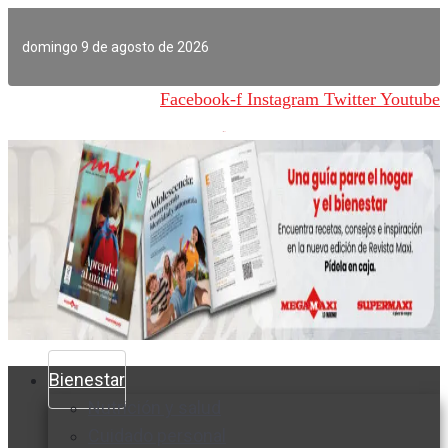
Ir
al
domingo 9 de agosto de 2026
contenido
Facebook-f
Instagram
Twitter
Youtube
Bienestar
Nutrición y salud
Cuidado personal