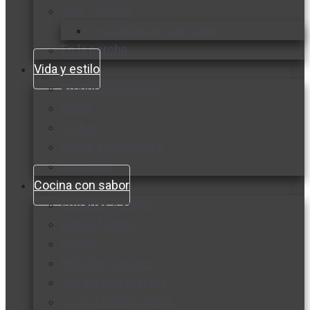
Vida y familia
Sexualidad responsable
En la percha
Vida y estilo
Productos nuevos
Moda
Cultura
Hogar y tecnología
Limpieza
Cocina con sabor
Entradas y sopas
Platos fuertes
Postres
Bebidas y licores
Cocina ecuatoriana
Cocina internacional