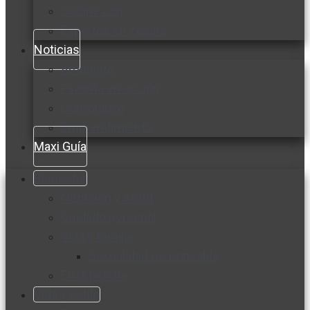
Cocine con
Expertos en cocina
Noticias
Ambiente
Favorita en acción
Corporativo
Emprendimiento
Maxi Guía
Bienestar
Nutrición y salud
Cuidado personal
Vida y familia
Sexualidad responsable
En la percha
Vida y estilo