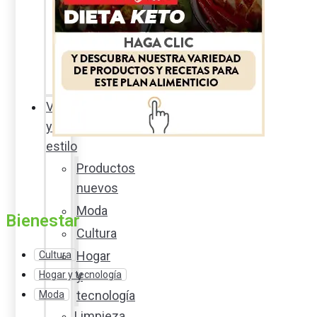
Sexualidad
responsable
En
la
percha
Vida
y
estilo
Productos
nuevos
Moda
Bienestar
Cultura
Hogar
Cultura
y
Hogar y tecnología
tecnología
Moda
Limpieza