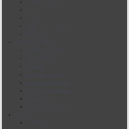
Productos nuevos
Moda
Cultura
Hogar y tecnología
Limpieza
Cocina con sabor
Entradas y sopas
Platos fuertes
Postres
Bebidas y licores
Cocina ecuatoriana
Cocina internacional
Cocine con
Expertos en cocina
Noticias
Ambiente