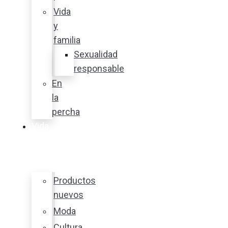
Vida
y
familia
Sexualidad
responsable
En
la
percha
Vida
y
estilo
Productos
nuevos
Moda
Cultura