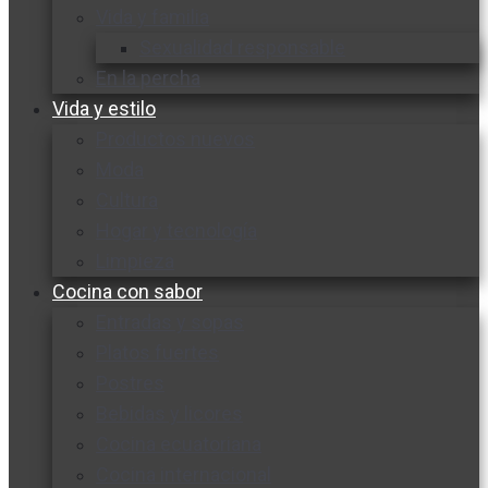
Vida y familia
Sexualidad responsable
En la percha
Vida y estilo
Productos nuevos
Moda
Cultura
Hogar y tecnología
Limpieza
Cocina con sabor
Entradas y sopas
Platos fuertes
Postres
Bebidas y licores
Cocina ecuatoriana
Cocina internacional