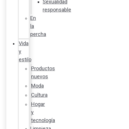
Sexualidad
responsable
En
la
percha
Vida
y
estilo
Productos
nuevos
Moda
Cultura
Hogar
y
tecnología
Limpieza