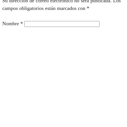
Su dirección de correo electrónico no será publicada.
Los
campos obligatorios están marcados con
*
Nombre
*
Su dirección de correo electrónico
*
Guarde mi nombre y correo electrónico en este
navegador para la próxima vez que comente.
Comentario
*