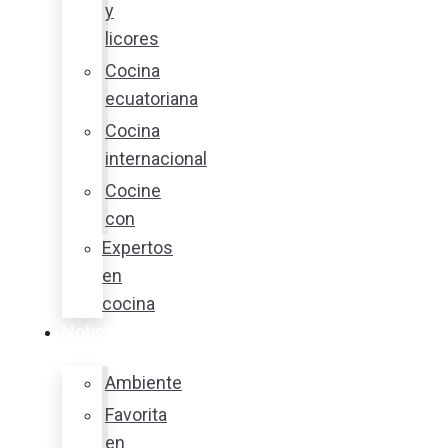
y
licores
Cocina
ecuatoriana
Cocina
internacional
Cocine
con
Expertos
en
cocina
Noticias
Ambiente
Favorita
en