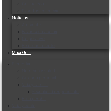
Cocine con
Expertos en cocina
Noticias
Ambiente
Favorita en acción
Corporativo
Emprendimiento
Maxi Guía
Bienestar
Nutrición y salud
Cuidado personal
Vida y familia
Sexualidad responsable
En la percha
Vida y estilo