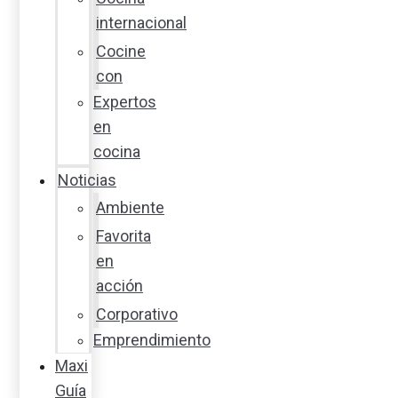
internacional
Cocine
con
Expertos
en
cocina
Noticias
Ambiente
Favorita
en
acción
Corporativo
Emprendimiento
Maxi
Guía