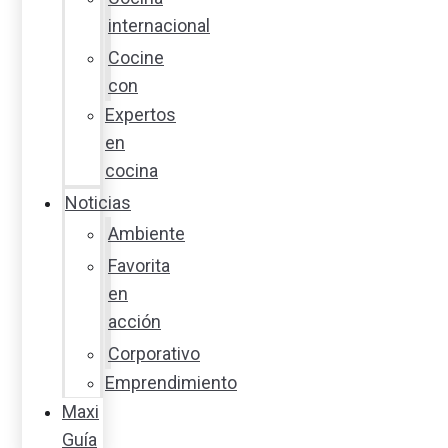
internacional
Cocine
con
Expertos
en
cocina
Noticias
Ambiente
Favorita
en
acción
Corporativo
Emprendimiento
Maxi
Guía