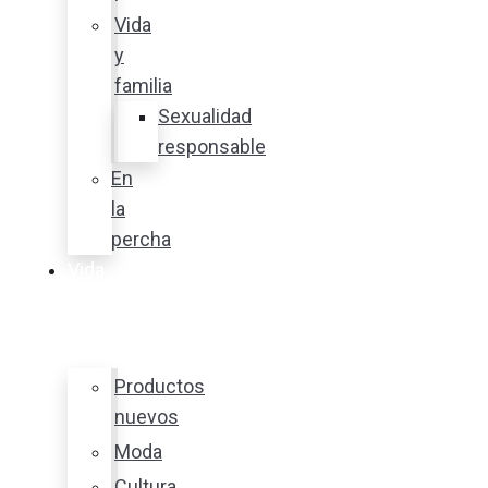
Vida
y
familia
Sexualidad
responsable
En
la
percha
Vida
y
estilo
Productos
nuevos
Moda
Cultura