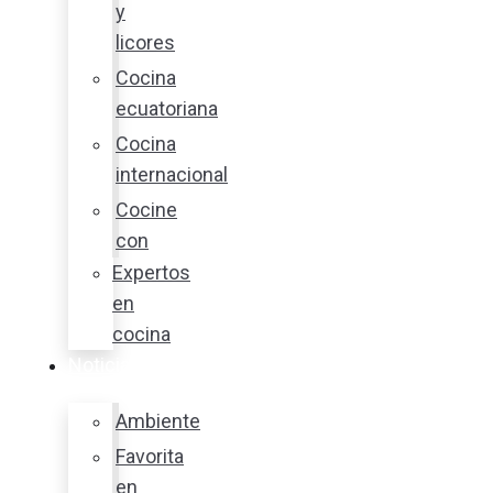
y
licores
Cocina
ecuatoriana
Cocina
internacional
Cocine
con
Expertos
en
cocina
Noticias
Ambiente
Favorita
en