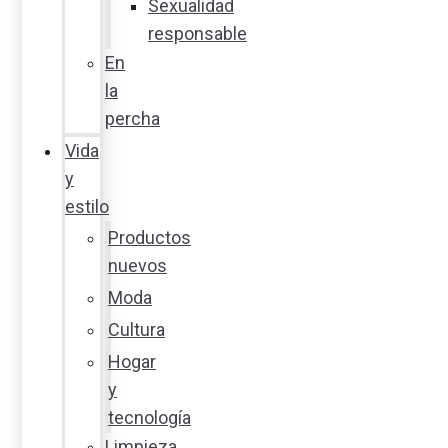
Sexualidad
responsable
En
la
percha
Vida
y
estilo
Productos
nuevos
Moda
Cultura
Hogar
y
tecnología
Limpieza