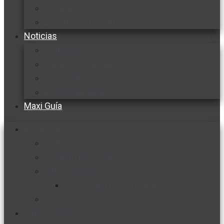
Cocine con
Expertos en cocina
Noticias
Ambiente
Favorita en acción
Corporativo
Emprendimiento
Maxi Guía
Bienestar
Nutrición y salud
Cuidado personal
Vida y familia
Sexualidad responsable
En la percha
Vida y estilo