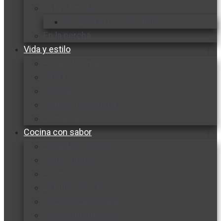
Vida y familia
Sexualidad responsable
En la percha
Vida y estilo
Productos nuevos
Moda
Cultura
Hogar y tecnología
Limpieza
Cocina con sabor
Entradas y sopas
Platos fuertes
Postres
Bebidas y licores
Cocina ecuatoriana
Cocina internacional