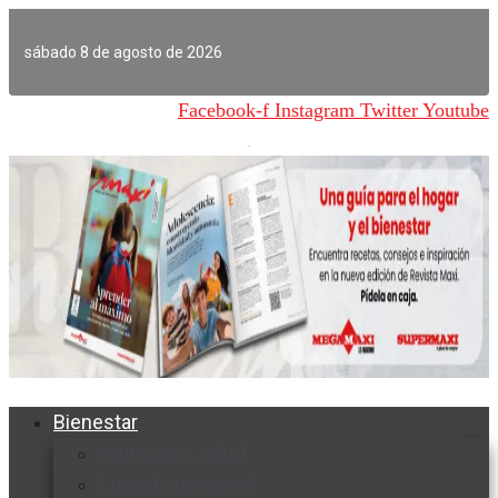
Ir
al
sábado 8 de agosto de 2026
contenido
Facebook-f
Instagram
Twitter
Youtube
Bienestar
Nutrición y salud
Cuidado personal