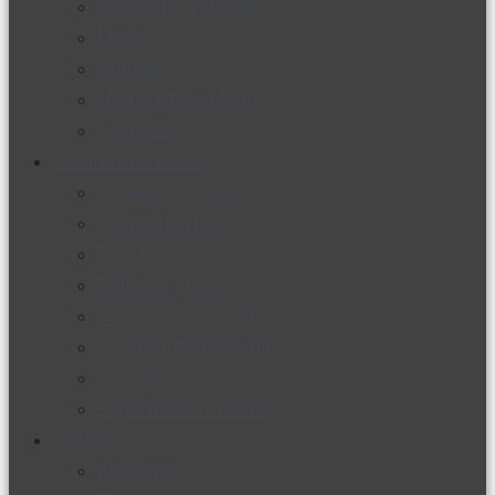
Productos nuevos
Moda
Cultura
Hogar y tecnología
Limpieza
Cocina con sabor
Entradas y sopas
Platos fuertes
Postres
Bebidas y licores
Cocina ecuatoriana
Cocina internacional
Cocine con
Expertos en cocina
Noticias
Ambiente