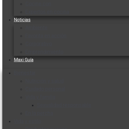
Cocine con
Expertos en cocina
Noticias
Ambiente
Favorita en acción
Corporativo
Emprendimiento
Maxi Guía
Bienestar
Nutrición y salud
Cuidado personal
Vida y familia
Sexualidad responsable
En la percha
Vida y estilo