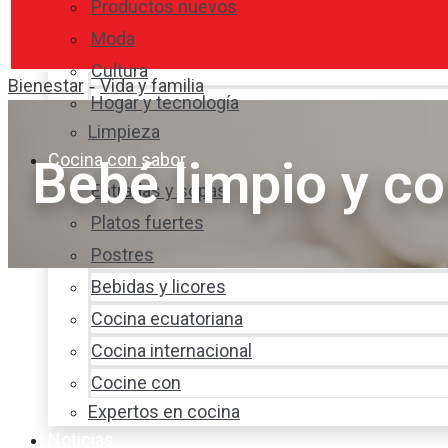
Productos nuevos
Moda
Cultura
Bienestar
Vida y familia
-
Hogar y tecnología
Limpieza
Cocina con sabor
Bebé limpio y c
Entradas y sopas
Platos fuertes
Postres
Bebidas y licores
Cocina ecuatoriana
Cocina internacional
Cocine con
Expertos en cocina
Noticias