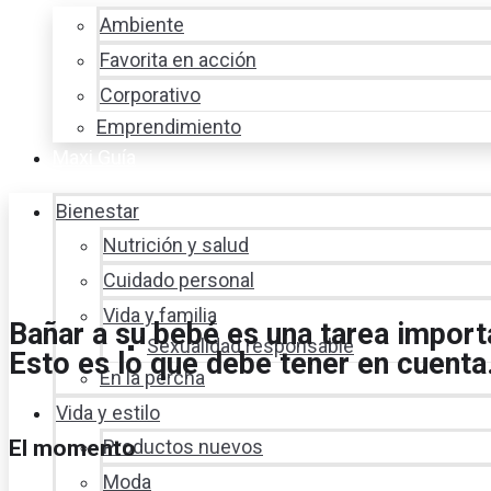
Ambiente
Favorita en acción
Corporativo
Emprendimiento
Maxi Guía
Bienestar
Nutrición y salud
Cuidado personal
Vida y familia
Bañar a su bebé es una tarea import
Sexualidad responsable
Esto es lo que debe tener en cuenta
En la percha
Vida y estilo
El momento
Productos nuevos
Moda