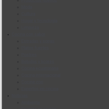
Productos nuevos
Moda
Cultura
Hogar y tecnología
Limpieza
Cocina con sabor
Entradas y sopas
Platos fuertes
Postres
Bebidas y licores
Cocina ecuatoriana
Cocina internacional
Cocine con
Expertos en cocina
Noticias
Ambiente