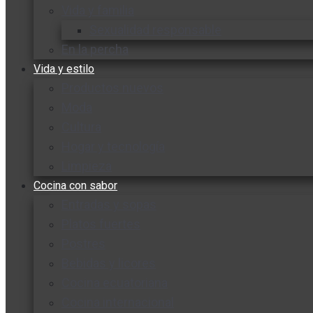
Vida y familia
Sexualidad responsable
En la percha
Vida y estilo
Productos nuevos
Moda
Cultura
Hogar y tecnología
Limpieza
Cocina con sabor
Entradas y sopas
Platos fuertes
Postres
Bebidas y licores
Cocina ecuatoriana
Cocina internacional