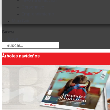
Favorita en acción
Corporativo
Emprendimiento
Maxi Guía
Buscar
Buscar
Árboles navideños