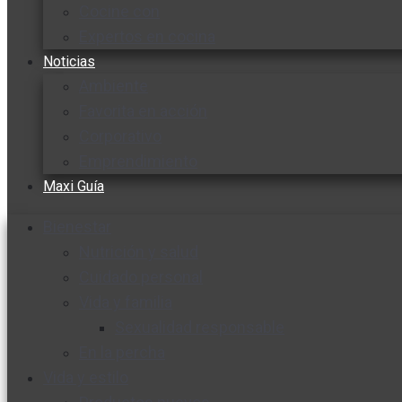
Cocine con
Expertos en cocina
Noticias
Ambiente
Favorita en acción
Corporativo
Emprendimiento
Maxi Guía
Bienestar
Nutrición y salud
Cuidado personal
Vida y familia
Sexualidad responsable
En la percha
Vida y estilo