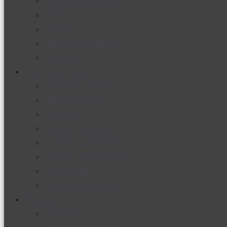
Productos nuevos
Moda
Cultura
Hogar y tecnología
Limpieza
Cocina con sabor
Entradas y sopas
Platos fuertes
Postres
Bebidas y licores
Cocina ecuatoriana
Cocina internacional
Cocine con
Expertos en cocina
Noticias
Ambiente