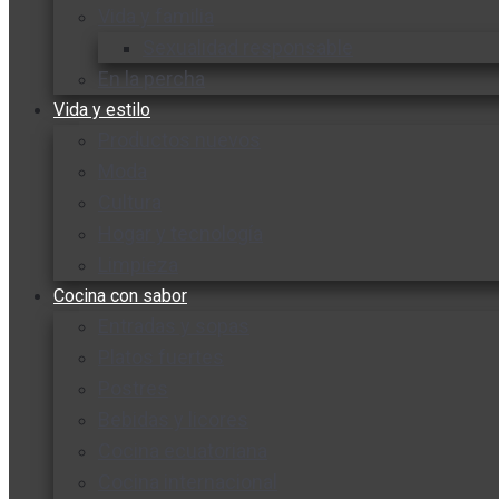
Vida y familia
Sexualidad responsable
En la percha
Vida y estilo
Productos nuevos
Moda
Cultura
Hogar y tecnología
Limpieza
Cocina con sabor
Entradas y sopas
Platos fuertes
Postres
Bebidas y licores
Cocina ecuatoriana
Cocina internacional