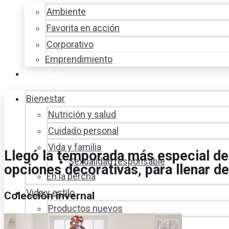
Ambiente
Favorita en acción
Corporativo
Emprendimiento
Maxi Guía
Bienestar
Nutrición y salud
Cuidado personal
Vida y familia
Llegó la temporada más especial del
Sexualidad responsable
opciones decorativas, para llenar d
En la percha
Vida y estilo
Colección invernal
Productos nuevos
Moda