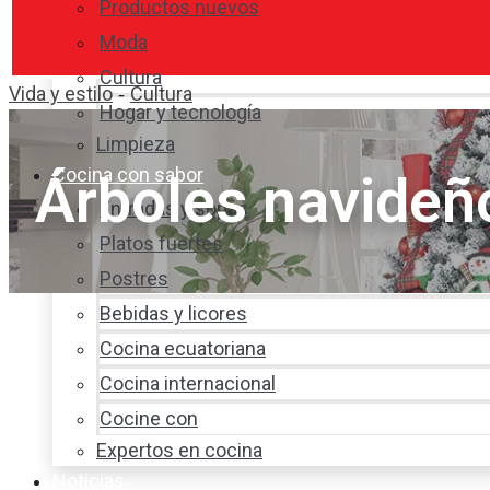
Productos nuevos
Moda
Cultura
Vida y estilo
Cultura
-
Hogar y tecnología
Limpieza
Cocina con sabor
Árboles navideñ
Entradas y sopas
Platos fuertes
Postres
Bebidas y licores
Cocina ecuatoriana
Cocina internacional
Cocine con
Expertos en cocina
Noticias