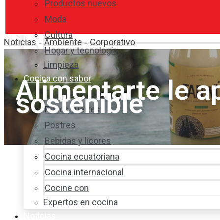
Productos nuevos
Moda
Cultura
Noticias
Ambiente
Corporativo
-
-
Hogar y tecnología
Limpieza
Cocina con sabor
Alimentarte le 
sostenible
Entradas y sopas
Platos fuertes
Postres
Bebidas y licores
Cocina ecuatoriana
Cocina internacional
Cocine con
Expertos en cocina
Noticias