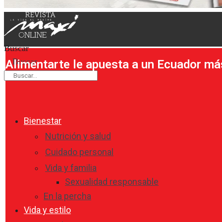
Buscar
Buscar
Alimentarte le apuesta a un Ecuador má
Bienestar
Nutrición y salud
Cuidado personal
Vida y familia
Sexualidad responsable
En la percha
Vida y estilo