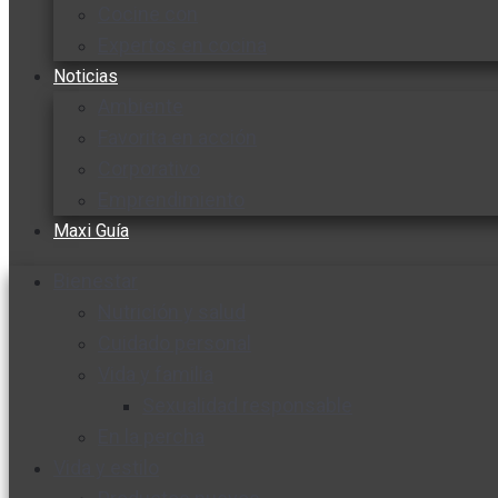
Cocine con
Expertos en cocina
Noticias
Ambiente
Favorita en acción
Corporativo
Emprendimiento
Maxi Guía
Bienestar
Nutrición y salud
Cuidado personal
Vida y familia
Sexualidad responsable
En la percha
Vida y estilo