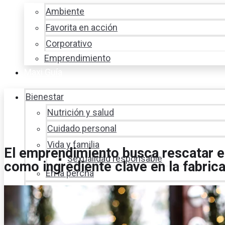
Ambiente
Favorita en acción
Corporativo
Emprendimiento
Maxi Guía
Bienestar
Nutrición y salud
Cuidado personal
Vida y familia
El emprendimiento busca rescatar el
Sexualidad responsable
como ingrediente clave en la fabric
En la percha
Vida y estilo
Productos nuevos
Moda