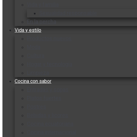
Vida y familia
Sexualidad responsable
En la percha
Vida y estilo
Productos nuevos
Moda
Cultura
Hogar y tecnología
Limpieza
Cocina con sabor
Entradas y sopas
Platos fuertes
Postres
Bebidas y licores
Cocina ecuatoriana
Cocina internacional