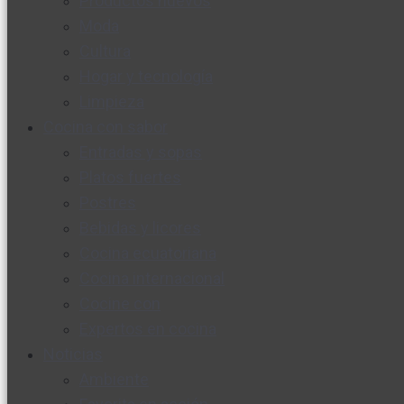
Productos nuevos
Moda
Cultura
Hogar y tecnología
Limpieza
Cocina con sabor
Entradas y sopas
Platos fuertes
Postres
Bebidas y licores
Cocina ecuatoriana
Cocina internacional
Cocine con
Expertos en cocina
Noticias
Ambiente