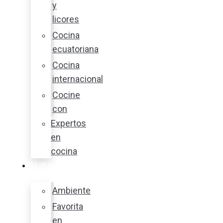
y
licores
Cocina
ecuatoriana
Cocina
internacional
Cocine
con
Expertos
en
cocina
Noticias
Ambiente
Favorita
en