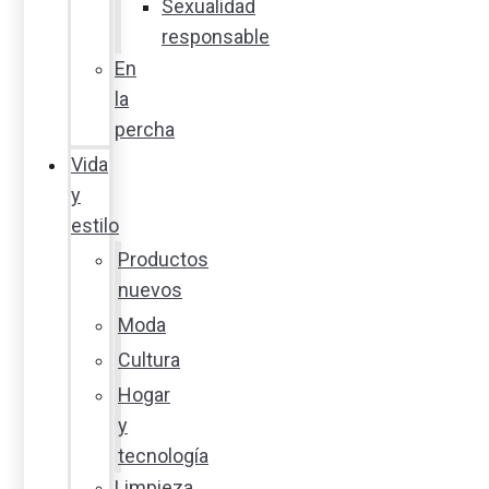
Sexualidad
responsable
En
la
percha
Vida
y
estilo
Productos
nuevos
Moda
Cultura
Hogar
y
tecnología
Limpieza