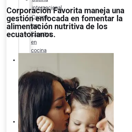
internacional
Corporación Favorita maneja una
gestión enfocada en fomentar la
Cocine
alimentación nutritiva de los
con
ecuatorianos.
Expertos
en
cocina
Noticias
Ambiente
Favorita
en
acción
Corporativo
Emprendimiento
Maxi
Guía