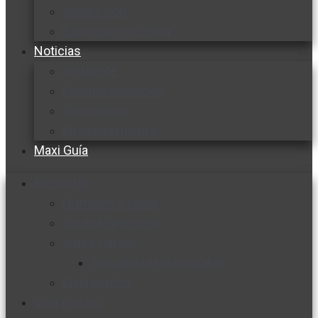
Cocine con
Expertos en cocina
Noticias
Ambiente
Favorita en acción
Corporativo
Emprendimiento
Maxi Guía
Bienestar
Nutrición y salud
Cuidado personal
Vida y familia
Sexualidad responsable
En la percha
Vida y estilo