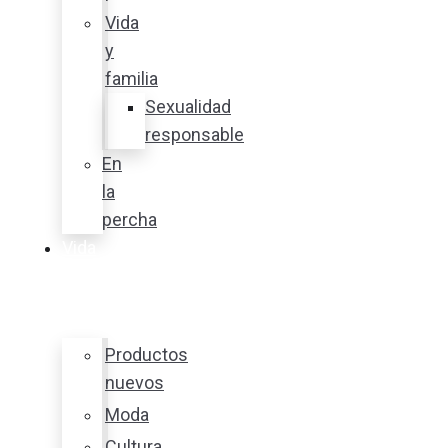
Vida
y
familia
Sexualidad
responsable
En
la
percha
Vida
y
estilo
Productos
nuevos
Moda
Cultura