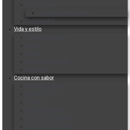
Vida y familia
Sexualidad responsable
En la percha
Vida y estilo
Productos nuevos
Moda
Cultura
Hogar y tecnología
Limpieza
Cocina con sabor
Entradas y sopas
Platos fuertes
Postres
Bebidas y licores
Cocina ecuatoriana
Cocina internacional