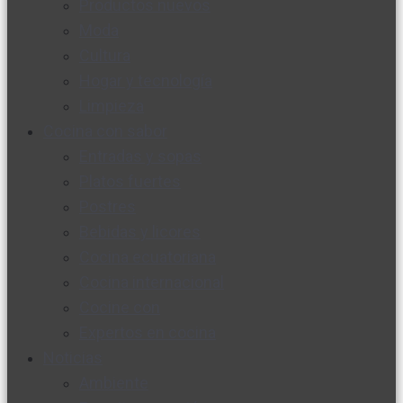
Productos nuevos
Moda
Cultura
Hogar y tecnología
Limpieza
Cocina con sabor
Entradas y sopas
Platos fuertes
Postres
Bebidas y licores
Cocina ecuatoriana
Cocina internacional
Cocine con
Expertos en cocina
Noticias
Ambiente