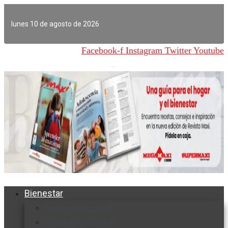
Ir
al
lunes 10 de agosto de 2026
contenido
Facebook-f
Instagram
Twitter
Youtube
Bienestar
Nutrición y salud
Cuidado personal