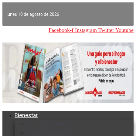
Ir
al
lunes 10 de agosto de 2026
contenido
Facebook-f
Instagram
Twitter
Youtube
Bienestar
Nutrición y salud
Cuidado personal