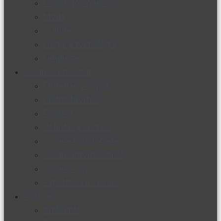
Productos nuevos
Moda
Cultura
Hogar y tecnología
Limpieza
Cocina con sabor
Entradas y sopas
Platos fuertes
Postres
Bebidas y licores
Cocina ecuatoriana
Cocina internacional
Cocine con
Expertos en cocina
Noticias
Ambiente