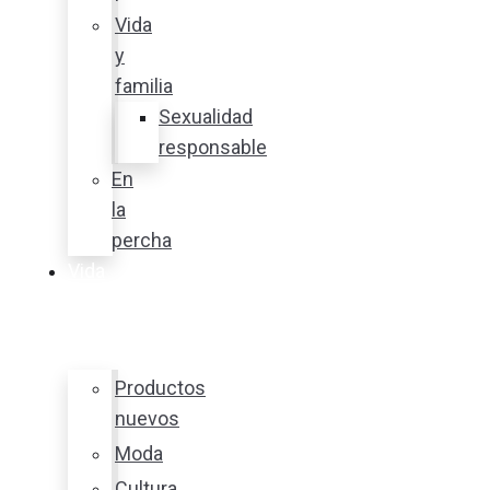
Vida
y
familia
Sexualidad
responsable
En
la
percha
Vida
y
estilo
Productos
nuevos
Moda
Cultura