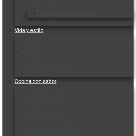
Vida y familia
Sexualidad responsable
En la percha
Vida y estilo
Productos nuevos
Moda
Cultura
Hogar y tecnología
Limpieza
Cocina con sabor
Entradas y sopas
Platos fuertes
Postres
Bebidas y licores
Cocina ecuatoriana
Cocina internacional