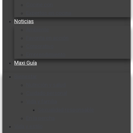
Cocine con
Expertos en cocina
Noticias
Ambiente
Favorita en acción
Corporativo
Emprendimiento
Maxi Guía
Bienestar
Nutrición y salud
Cuidado personal
Vida y familia
Sexualidad responsable
En la percha
Vida y estilo