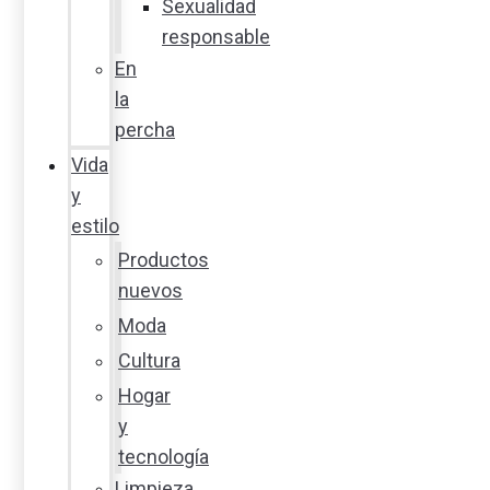
Sexualidad
responsable
En
la
percha
Vida
y
estilo
Productos
nuevos
Moda
Cultura
Hogar
y
tecnología
Limpieza