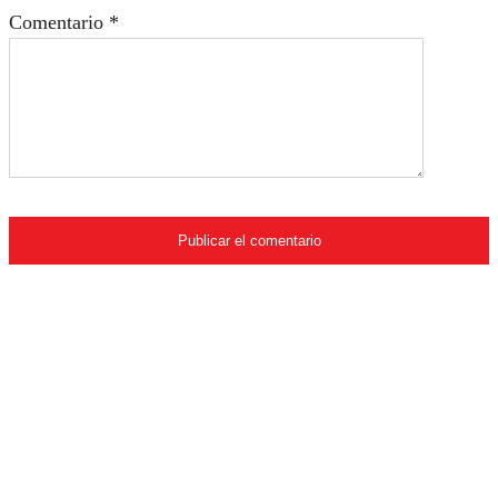
Comentario
*
Quiénes somos
Su revista online favorita. Compañera, consejera y
llena de sorpresas para que simplifique su estilo de
vida con todo lo que le ofrecemos.