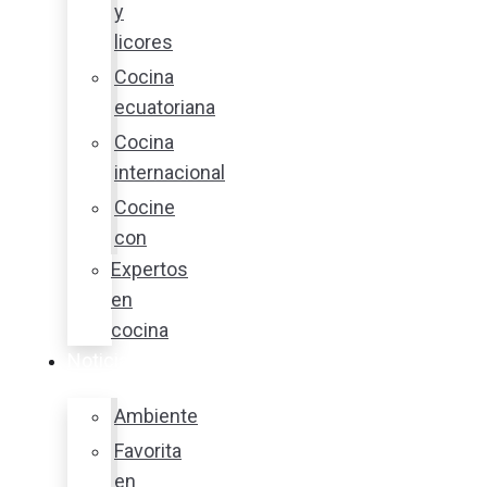
y
licores
Cocina
ecuatoriana
Cocina
internacional
Cocine
con
Expertos
en
cocina
Noticias
Ambiente
Favorita
en