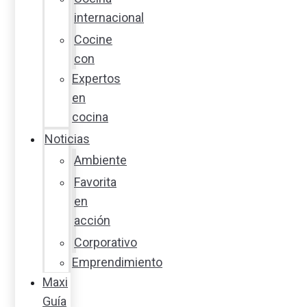
internacional
Cocine
con
Expertos
en
cocina
Noticias
Ambiente
Favorita
en
acción
Corporativo
Emprendimiento
Maxi
Guía