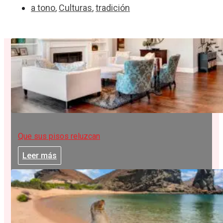
a tono
,
Culturas
,
tradición
Que sus pisos reluzcan
Leer más