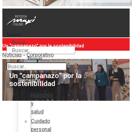
Buscar
Buscar
Un “campanazo” por la sostenibilidad
Noticias
Corporativo
-
Buscar
Un “campanazo” por la
Bienestar
sostenibilidad
Nutrición
y
salud
Cuidado
personal