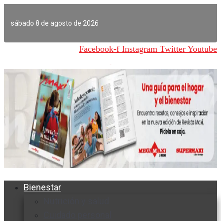
Ir
al
sábado 8 de agosto de 2026
contenido
Facebook-f
Instagram
Twitter
Youtube
Bienestar
Nutrición y salud
Cuidado personal