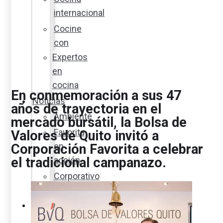
internacional
Cocine
con
Expertos
en
cocina
En conmemoración a sus 47
Noticias
años de trayectoria en el
Ambiente
mercado bursátil, la Bolsa de
Favorita
Valores de Quito invitó a
en
Corporación Favorita a celebrar
el tradicional campanazo.
acción
Corporativo
Emprendimiento
Maxi
Guía