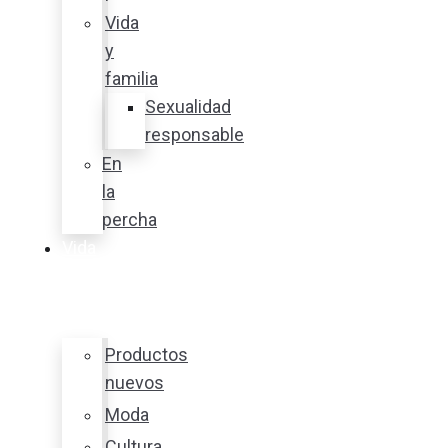
Vida
y
familia
Sexualidad
responsable
En
la
percha
Vida
y
estilo
Productos
nuevos
Moda
Cultura