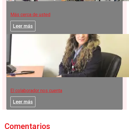
Más cerca de usted
Leer más
El colaborador nos cuenta
Leer más
Comentarios