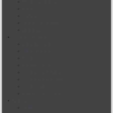
Productos nuevos
Moda
Cultura
Hogar y tecnología
Limpieza
Cocina con sabor
Entradas y sopas
Platos fuertes
Postres
Bebidas y licores
Cocina ecuatoriana
Cocina internacional
Cocine con
Expertos en cocina
Noticias
Ambiente