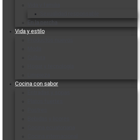
Vida y familia
Sexualidad responsable
En la percha
Vida y estilo
Productos nuevos
Moda
Cultura
Hogar y tecnología
Limpieza
Cocina con sabor
Entradas y sopas
Platos fuertes
Postres
Bebidas y licores
Cocina ecuatoriana
Cocina internacional