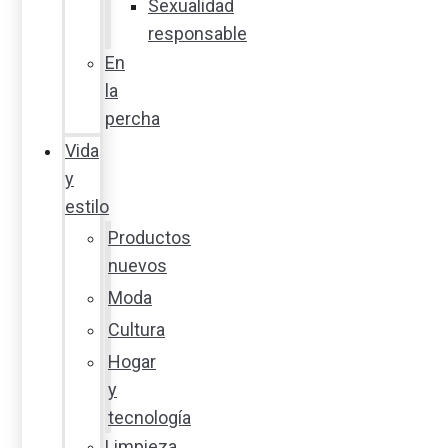
Sexualidad
responsable
En
la
percha
Vida
y
estilo
Productos
nuevos
Moda
Cultura
Hogar
y
tecnología
Limpieza