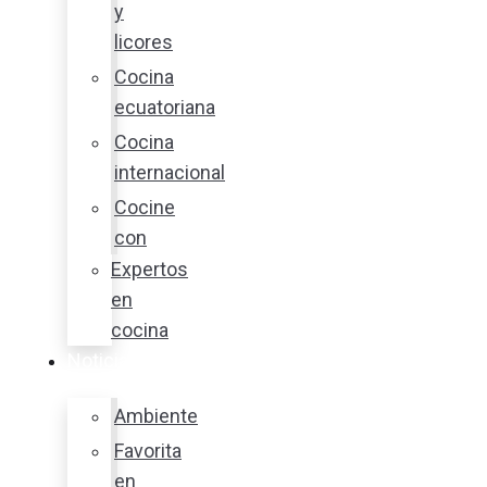
y
licores
Cocina
ecuatoriana
Cocina
internacional
Cocine
con
Expertos
en
cocina
Noticias
Ambiente
Favorita
en