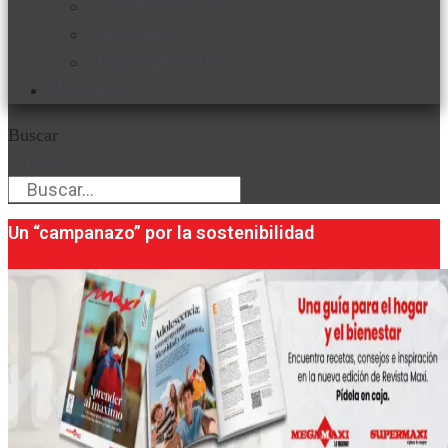
Favorita en acción
Corporativo
Emprendimiento
Maxi Guía
Buscar
Buscar
Un “campanazo” por la sostenibilidad