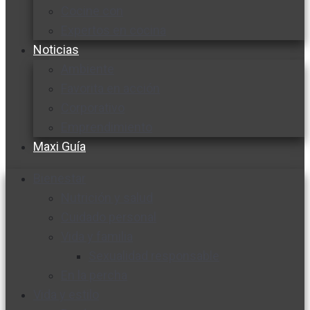
Cocine con
Expertos en cocina
Noticias
Ambiente
Favorita en acción
Corporativo
Emprendimiento
Maxi Guía
Bienestar
Nutrición y salud
Cuidado personal
Vida y familia
Sexualidad responsable
En la percha
Vida y estilo