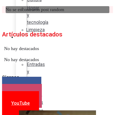
Hogar
No se encontraron post random
y
tecnología
Limpieza
Artículos destacados
Cocina
con
No hay destacados
sabor
No hay destacados
Entradas
y
Síganos
sopas
Platos
Facebook
fuertes
Instagram
Postres
YouTube
Bebidas