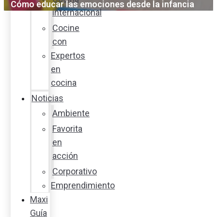
Cómo educar las emociones desde la infancia
internacional
Cocine
con
Expertos
en
cocina
Noticias
Ambiente
Favorita
en
acción
Corporativo
Emprendimiento
Maxi
Guía