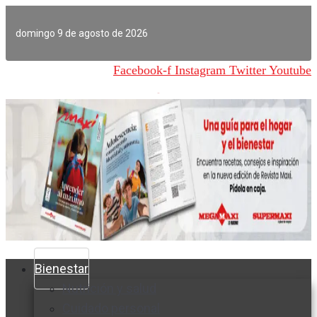
Ir
al
domingo 9 de agosto de 2026
contenido
Facebook-f
Instagram
Twitter
Youtube
Bienestar
Nutrición y salud
Cuidado personal