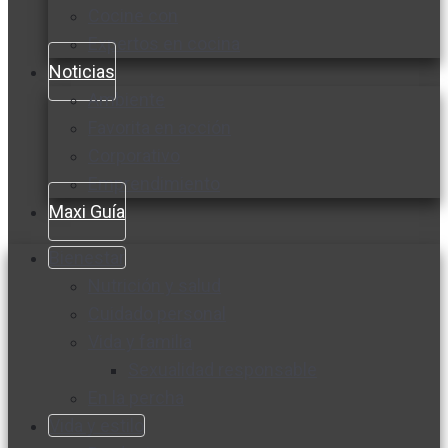
Cocine con
Expertos en cocina
Noticias
Ambiente
Favorita en acción
Corporativo
Emprendimiento
Maxi Guía
Bienestar
Nutrición y salud
Cuidado personal
Vida y familia
Sexualidad responsable
En la percha
Vida y estilo