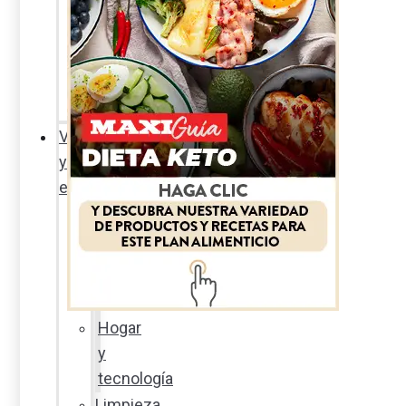
Sexualidad
responsable
En
la
percha
Vida
y
estilo
Productos
nuevos
Moda
Cultura
Hogar
y
tecnología
Limpieza