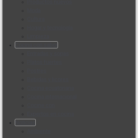
Productos nuevos
Moda
Cultura
Hogar y tecnología
Limpieza
Cocina con sabor
Entradas y sopas
Platos fuertes
Postres
Bebidas y licores
Cocina ecuatoriana
Cocina internacional
Cocine con
Expertos en cocina
Noticias
Ambiente