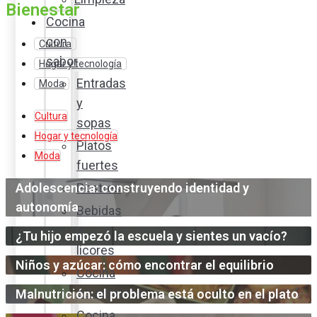
Bienestar
Cocina
con
Cultura
sabor
Hogar y tecnología
Entradas
Moda
y
Cultura
sopas
Hogar y tecnología
Platos
Moda
fuertes
Adolescencia: construyendo identidad y
Postres
autonomía
Bebidas
y
¿Tu hijo empezó la escuela y sientes un vacío?
licores
Niños y azúcar: cómo encontrar el equilibrio
Cocina
ecuatoriana
Malnutrición: el problema está oculto en el plato
Cocina