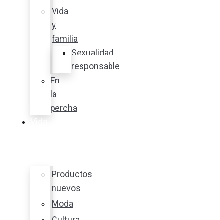
Vida
y
familia
Sexualidad
responsable
En
la
percha
Vida
y
estilo
Productos
nuevos
Moda
Cultura