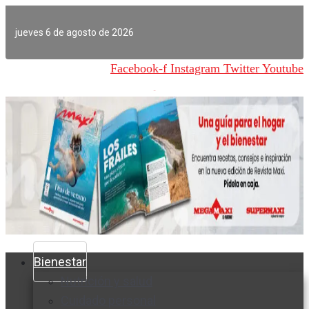
Ir
al
jueves 6 de agosto de 2026
contenido
Facebook-f
Instagram
Twitter
Youtube
Bienestar
Nutrición y salud
Cuidado personal