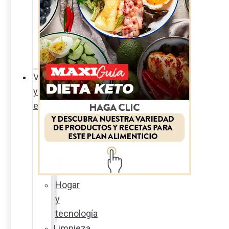
Sexualidad
responsable
En
la
percha
Vida
y
estilo
Productos
nuevos
Moda
Cultura
Hogar
y
tecnología
Limpieza