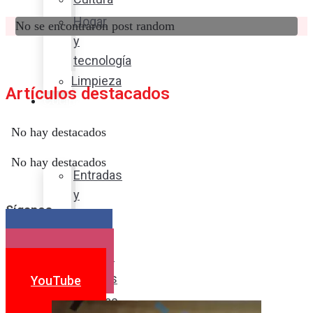
Hogar
No se encontraron post random
y
tecnología
Limpieza
Artículos destacados
Cocina
con
No hay destacados
sabor
No hay destacados
Entradas
y
Síganos
sopas
Platos
Facebook
fuertes
Instagram
Postres
YouTube
Bebidas