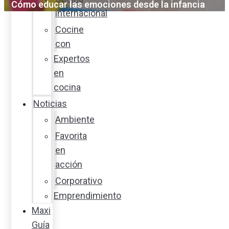
Cómo educar las emociones desde la infancia
internacional
Cocine
con
Expertos
en
cocina
Noticias
Ambiente
Favorita
en
acción
Corporativo
Emprendimiento
Maxi
Guía