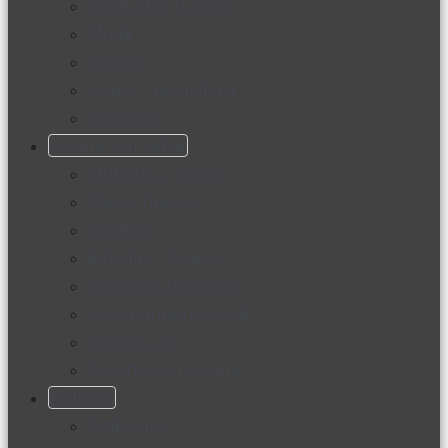
Productos nuevos
Moda
Cultura
Hogar y tecnología
Limpieza
Cocina con sabor
Entradas y sopas
Platos fuertes
Postres
Bebidas y licores
Cocina ecuatoriana
Cocina internacional
Cocine con
Expertos en cocina
Noticias
Ambiente