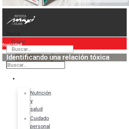
Buscar
Buscar
toxicidad
Identificando una relación tóxica
Buscar
Bienestar
Nutrición
y
salud
Cuidado
personal