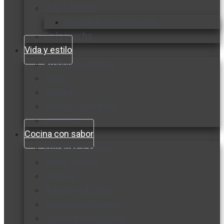
Vida y familia
Sexualidad responsable
En la percha
Vida y estilo
Productos nuevos
Moda
Cultura
Hogar y tecnología
Limpieza
Cocina con sabor
Entradas y sopas
Platos fuertes
Postres
Bebidas y licores
Cocina ecuatoriana
Cocina internacional