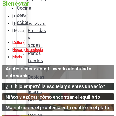
Bienestar
Cocina
con
Cultura
sabor
Hogar y tecnología
Entradas
Moda
y
Cultura
sopas
Hogar y tecnología
Platos
Moda
fuertes
Adolescencia: construyendo identidad y
Postres
autonomía
Bebidas
y
¿Tu hijo empezó la escuela y sientes un vacío?
licores
Niños y azúcar: cómo encontrar el equilibrio
Cocina
ecuatoriana
Malnutrición: el problema está oculto en el plato
Cocina