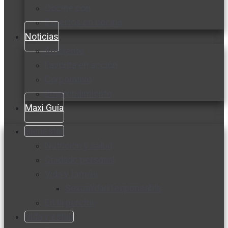
Cocine con
Expertos en cocina
Noticias
Ambiente
Favorita en acción
Corporativo
Emprendimiento
Maxi Guía
Bienestar
Nutrición y salud
Cuidado personal
Vida y familia
Sexualidad responsable
En la percha
Vida y estilo