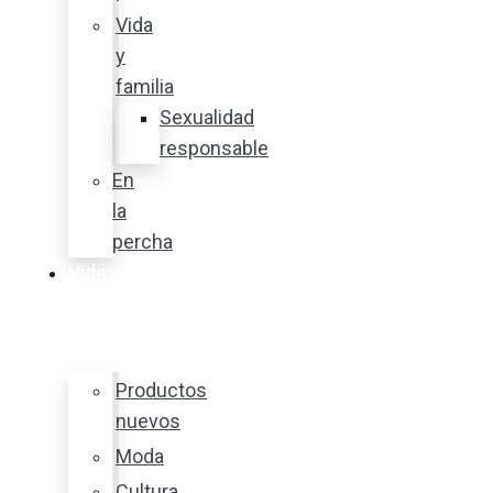
Vida
y
familia
Sexualidad
responsable
En
la
percha
Vida
y
estilo
Productos
nuevos
Moda
Cultura