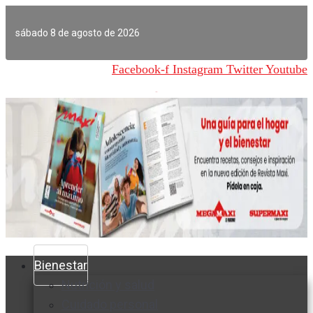
Ir
al
sábado 8 de agosto de 2026
contenido
Facebook-f
Instagram
Twitter
Youtube
Bienestar
Nutrición y salud
Cuidado personal