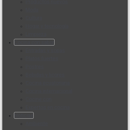
Productos nuevos
Moda
Cultura
Hogar y tecnología
Limpieza
Cocina con sabor
Entradas y sopas
Platos fuertes
Postres
Bebidas y licores
Cocina ecuatoriana
Cocina internacional
Cocine con
Expertos en cocina
Noticias
Ambiente