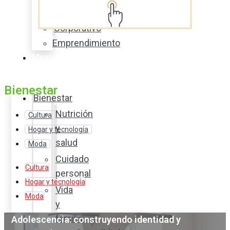
acción
Corporativo
Emprendimiento
Maxi
Guía
Bienestar
Bienestar
Nutrición
Cultura
y
Hogar y tecnología
salud
Moda
Cuidado
Cultura
personal
Hogar y tecnología
Vida
Moda
y
familia
Adolescencia: construyendo identidad y