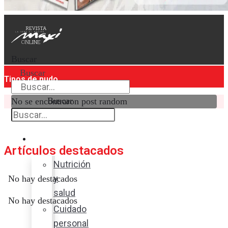
Buscar
Buscar
Tipos de nudo
Buscar
No se encontraron post random
Bienestar
Artículos destacados
Nutrición
y
No hay destacados
salud
No hay destacados
Cuidado
personal