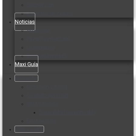
Cocine con
Expertos en cocina
Noticias
Ambiente
Favorita en acción
Corporativo
Emprendimiento
Maxi Guía
Bienestar
Nutrición y salud
Cuidado personal
Vida y familia
Sexualidad responsable
En la percha
Vida y estilo