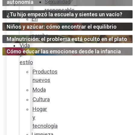
Sexualidad
autonomía
responsable
¿Tu hijo empezó la escuela y sientes un vacío?
En
Niños y azúcar: cómo encontrar el equilibrio
la
percha
Malnutrición: el problema está oculto en el plato
Vida
Cómo educar las emociones desde la infancia
y
estilo
Productos
nuevos
Moda
Cultura
Hogar
y
tecnología
Limpieza