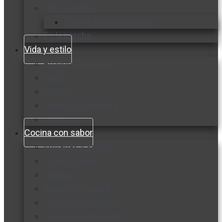
Vida y familia
Sexualidad responsable
En la percha
Vida y estilo
Productos nuevos
Moda
Cultura
Hogar y tecnología
Limpieza
Cocina con sabor
Entradas y sopas
Platos fuertes
Postres
Bebidas y licores
Cocina ecuatoriana
Cocina internacional