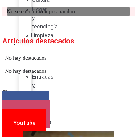
Hogar
No se encontraron post random
y
tecnología
Limpieza
Artículos destacados
Cocina
con
No hay destacados
sabor
No hay destacados
Entradas
y
Síganos
sopas
Platos
Facebook
fuertes
Instagram
Postres
YouTube
Bebidas