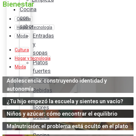
Bienestar
Cocina
con
Cultura
sabor
Hogar y tecnología
Entradas
Moda
y
Cultura
sopas
Hogar y tecnología
Platos
Moda
fuertes
Adolescencia: construyendo identidad y
Postres
autonomía
Bebidas
y
¿Tu hijo empezó la escuela y sientes un vacío?
licores
Niños y azúcar: cómo encontrar el equilibrio
Cocina
ecuatoriana
Malnutrición: el problema está oculto en el plato
Cocina