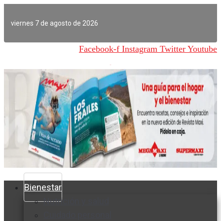
Ir
al
viernes 7 de agosto de 2026
contenido
Facebook-f
Instagram
Twitter
Youtube
Bienestar
Nutrición y salud
Cuidado personal