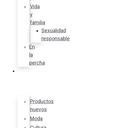
Vida
y
familia
Sexualidad
responsable
En
la
percha
Vida
y
estilo
Productos
nuevos
Moda
Cultura