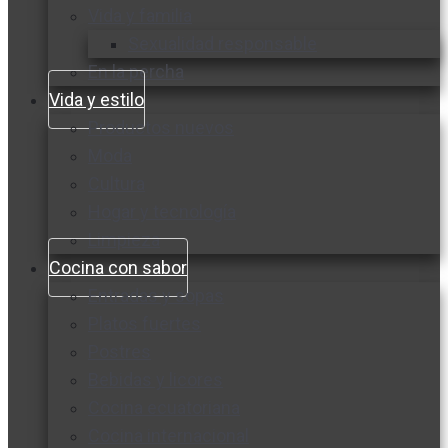
Vida y familia
Sexualidad responsable
En la percha
Vida y estilo
Productos nuevos
Moda
Cultura
Hogar y tecnología
Limpieza
Cocina con sabor
Entradas y sopas
Platos fuertes
Postres
Bebidas y licores
Cocina ecuatoriana
Cocina internacional