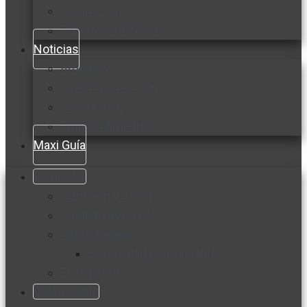
Cocine con
Expertos en cocina
Noticias
Ambiente
Favorita en acción
Corporativo
Emprendimiento
Maxi Guía
Bienestar
Nutrición y salud
Cuidado personal
Vida y familia
Sexualidad responsable
En la percha
Vida y estilo