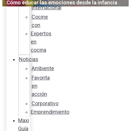
Cómo educar las emociones desde la infancia
internacional
Cocine
con
Expertos
en
cocina
Noticias
Ambiente
Favorita
en
acción
Corporativo
Emprendimiento
Maxi
Guía