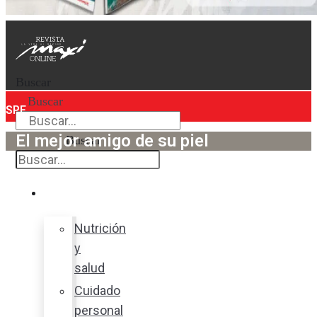
Buscar
Buscar
SPF
El mejor amigo de su piel
Buscar
Bienestar
Nutrición
y
salud
Cuidado
personal