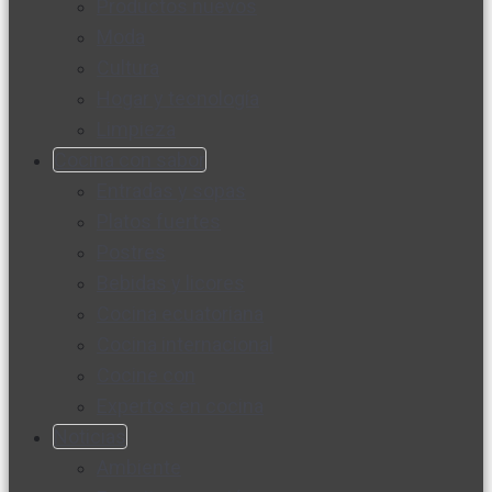
Productos nuevos
Moda
Cultura
Hogar y tecnología
Limpieza
Cocina con sabor
Entradas y sopas
Platos fuertes
Postres
Bebidas y licores
Cocina ecuatoriana
Cocina internacional
Cocine con
Expertos en cocina
Noticias
Ambiente