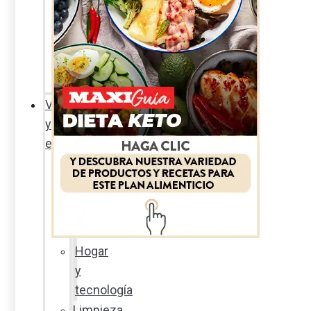
Sexualidad
responsable
En
la
percha
Vida
y
estilo
Productos
nuevos
Moda
Cultura
Hogar
y
tecnología
Limpieza