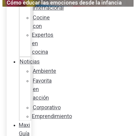
Cómo educar las emociones desde la infancia
internacional
Cocine
con
Expertos
en
cocina
Noticias
Ambiente
Favorita
en
acción
Corporativo
Emprendimiento
Maxi
Guía