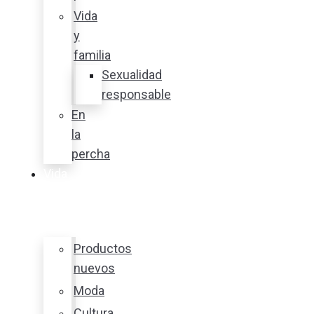
Vida
y
familia
Sexualidad
responsable
En
la
percha
Vida
y
estilo
Productos
nuevos
Moda
Cultura