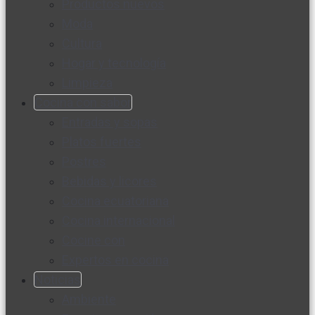
Productos nuevos
Moda
Cultura
Hogar y tecnología
Limpieza
Cocina con sabor
Entradas y sopas
Platos fuertes
Postres
Bebidas y licores
Cocina ecuatoriana
Cocina internacional
Cocine con
Expertos en cocina
Noticias
Ambiente