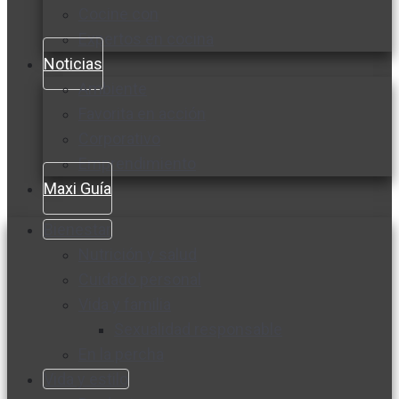
Cocine con
Expertos en cocina
Noticias
Ambiente
Favorita en acción
Corporativo
Emprendimiento
Maxi Guía
Bienestar
Nutrición y salud
Cuidado personal
Vida y familia
Sexualidad responsable
En la percha
Vida y estilo