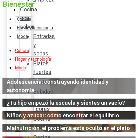
Bienestar
Cocina
con
Cultura
sabor
Hogar y tecnología
Entradas
Moda
y
Cultura
sopas
Hogar y tecnología
Platos
Moda
fuertes
Adolescencia: construyendo identidad y
Postres
autonomía
Bebidas
y
¿Tu hijo empezó la escuela y sientes un vacío?
licores
Niños y azúcar: cómo encontrar el equilibrio
Cocina
ecuatoriana
Malnutrición: el problema está oculto en el plato
Cocina