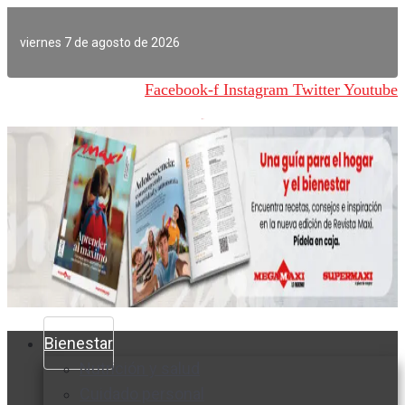
Ir
al
viernes 7 de agosto de 2026
contenido
Facebook-f
Instagram
Twitter
Youtube
Bienestar
Nutrición y salud
Cuidado personal