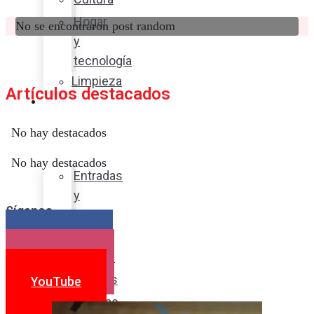
Hogar
No se encontraron post random
y
tecnología
Limpieza
Artículos destacados
Cocina
con
No hay destacados
sabor
No hay destacados
Entradas
y
Síganos
sopas
Platos
Facebook
fuertes
Instagram
Postres
YouTube
Bebidas