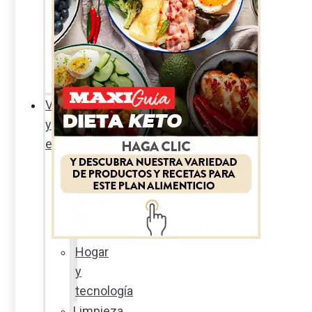
Sexualidad
responsable
En
la
percha
Vida
y
estilo
Productos
nuevos
Moda
Cultura
Hogar
y
tecnología
Limpieza