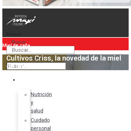
Buscar
Buscar
Miel de caña
Cultivos Criss, la novedad de la miel
Buscar
de caña
Bienestar
Nutrición
y
salud
Cuidado
personal