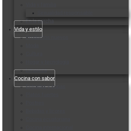
Vida y familia
Sexualidad responsable
En la percha
Vida y estilo
Productos nuevos
Moda
Cultura
Hogar y tecnología
Limpieza
Cocina con sabor
Entradas y sopas
Platos fuertes
Postres
Bebidas y licores
Cocina ecuatoriana
Cocina internacional