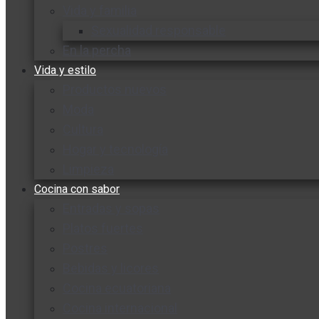
Vida y familia
Sexualidad responsable
En la percha
Vida y estilo
Productos nuevos
Moda
Cultura
Hogar y tecnología
Limpieza
Cocina con sabor
Entradas y sopas
Platos fuertes
Postres
Bebidas y licores
Cocina ecuatoriana
Cocina internacional