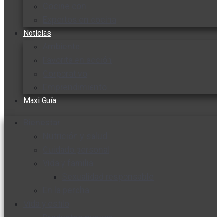
Cocine con
Expertos en cocina
Noticias
Ambiente
Favorita en acción
Corporativo
Emprendimiento
Maxi Guía
Bienestar
Nutrición y salud
Cuidado personal
Vida y familia
Sexualidad responsable
En la percha
Vida y estilo