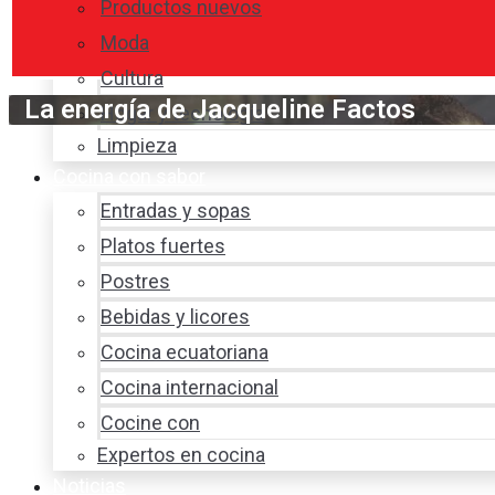
Productos nuevos
Moda
Cultura
La energía de Jacqueline Factos
Hogar y tecnología
Limpieza
Cocina con sabor
Entradas y sopas
Platos fuertes
Postres
Bebidas y licores
Cocina ecuatoriana
Cocina internacional
Cocine con
Expertos en cocina
Noticias