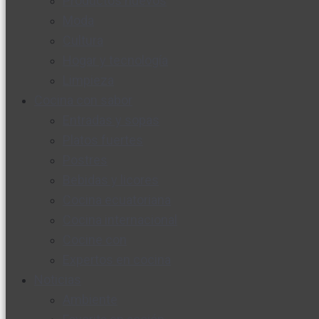
Productos nuevos
Moda
Cultura
Hogar y tecnología
Limpieza
Cocina con sabor
Entradas y sopas
Platos fuertes
Postres
Bebidas y licores
Cocina ecuatoriana
Cocina internacional
Cocine con
Expertos en cocina
Noticias
Ambiente