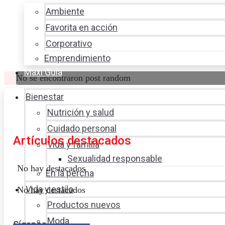
Ambiente
Favorita en acción
Corporativo
Emprendimiento
Maxi Guía
No se encontraron post random
Bienestar
Nutrición y salud
Cuidado personal
Artículos destacados
Vida y familia
Sexualidad responsable
No hay destacados
En la percha
Vida y estilo
No hay destacados
Productos nuevos
Moda
Síganos