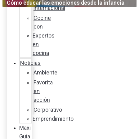
Cómo educar las emociones desde la infancia
internacional
Cocine
con
Expertos
en
cocina
Noticias
Ambiente
Favorita
en
acción
Corporativo
Emprendimiento
Maxi
Guía