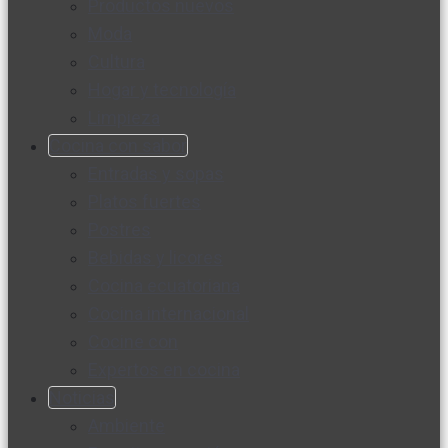
Productos nuevos
Moda
Cultura
Hogar y tecnología
Limpieza
Cocina con sabor
Entradas y sopas
Platos fuertes
Postres
Bebidas y licores
Cocina ecuatoriana
Cocina internacional
Cocine con
Expertos en cocina
Noticias
Ambiente