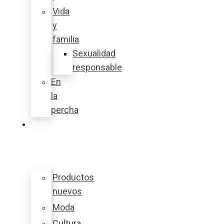
Vida
y
familia
Sexualidad
responsable
En
la
percha
Vida
y
estilo
Productos
nuevos
Moda
Cultura