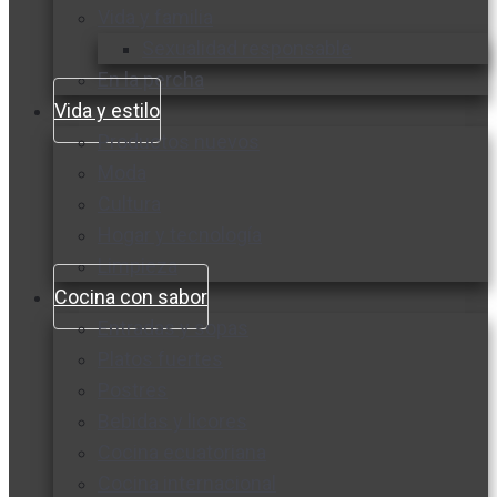
Vida y familia
Sexualidad responsable
En la percha
Vida y estilo
Productos nuevos
Moda
Cultura
Hogar y tecnología
Limpieza
Cocina con sabor
Entradas y sopas
Platos fuertes
Postres
Bebidas y licores
Cocina ecuatoriana
Cocina internacional