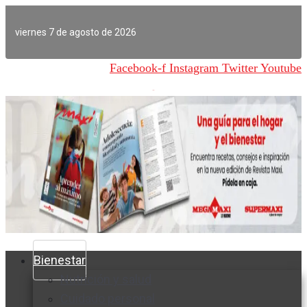
Ir
al
viernes 7 de agosto de 2026
contenido
Facebook-f
Instagram
Twitter
Youtube
Bienestar
Nutrición y salud
Cuidado personal