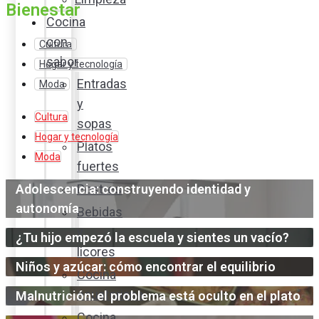
Bienestar
Cocina
con
Cultura
sabor
Hogar y tecnología
Entradas
Moda
y
Cultura
sopas
Hogar y tecnología
Platos
Moda
fuertes
Adolescencia: construyendo identidad y
Postres
autonomía
Bebidas
y
¿Tu hijo empezó la escuela y sientes un vacío?
licores
Niños y azúcar: cómo encontrar el equilibrio
Cocina
ecuatoriana
Malnutrición: el problema está oculto en el plato
Cocina