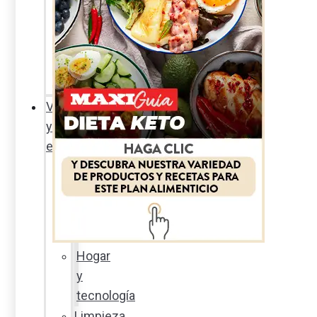
Sexualidad
responsable
En
la
percha
Vida
y
estilo
Productos
nuevos
Moda
Cultura
Hogar
y
tecnología
Limpieza