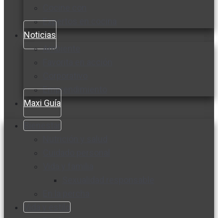
Cocine con
Expertos en cocina
Noticias
Ambiente
Favorita en acción
Corporativo
Emprendimiento
Maxi Guía
Bienestar
Nutrición y salud
Cuidado personal
Vida y familia
Sexualidad responsable
En la percha
Vida y estilo