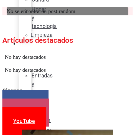
Hogar
No se encontraron post random
y
tecnología
Limpieza
Artículos destacados
Cocina
con
No hay destacados
sabor
No hay destacados
Entradas
y
Síganos
sopas
Platos
Facebook
fuertes
Instagram
Postres
YouTube
Bebidas