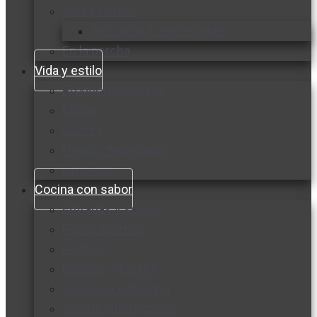
Vida y familia
Sexualidad responsable
En la percha
Vida y estilo
Productos nuevos
Moda
Cultura
Hogar y tecnología
Limpieza
Cocina con sabor
Entradas y sopas
Platos fuertes
Postres
Bebidas y licores
Cocina ecuatoriana
Cocina internacional