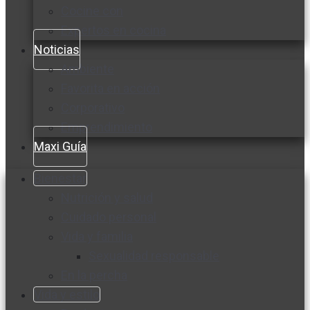
Cocine con
Expertos en cocina
Noticias
Ambiente
Favorita en acción
Corporativo
Emprendimiento
Maxi Guía
Bienestar
Nutrición y salud
Cuidado personal
Vida y familia
Sexualidad responsable
En la percha
Vida y estilo