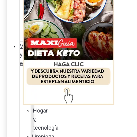
Sexualidad
responsable
En
la
percha
Vida
y
estilo
Productos
nuevos
Moda
Cultura
Hogar
y
tecnología
Limpieza