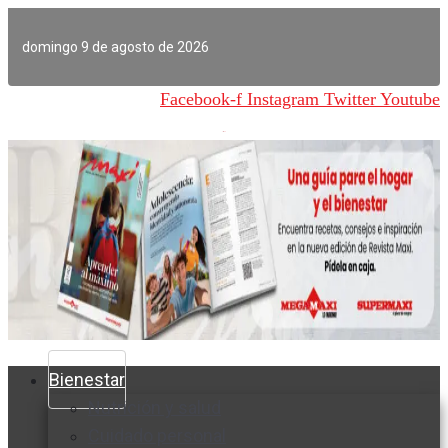
Ir
al
domingo 9 de agosto de 2026
contenido
Facebook-f
Instagram
Twitter
Youtube
Bienestar
Nutrición y salud
Cuidado personal