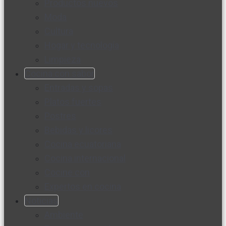
Productos nuevos
Moda
Cultura
Hogar y tecnología
Limpieza
Cocina con sabor
Entradas y sopas
Platos fuertes
Postres
Bebidas y licores
Cocina ecuatoriana
Cocina internacional
Cocine con
Expertos en cocina
Noticias
Ambiente