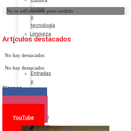
Hogar
No se encontraron post random
y
tecnología
Limpieza
Artículos destacados
Cocina
con
No hay destacados
sabor
No hay destacados
Entradas
y
Síganos
sopas
Platos
Facebook
fuertes
Instagram
Postres
YouTube
Bebidas