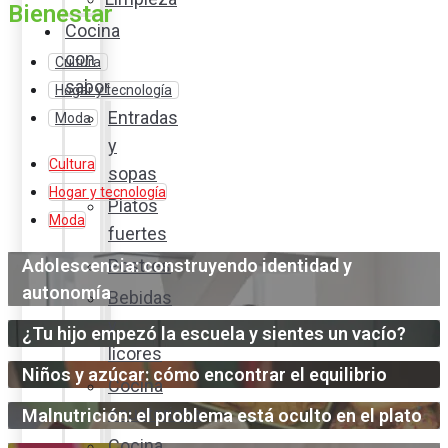
Bienestar
Cocina
con
Cultura
sabor
Hogar y tecnología
Entradas
Moda
y
Cultura
sopas
Hogar y tecnología
Platos
Moda
fuertes
Adolescencia: construyendo identidad y
Postres
autonomía
Bebidas
y
¿Tu hijo empezó la escuela y sientes un vacío?
licores
Niños y azúcar: cómo encontrar el equilibrio
Cocina
ecuatoriana
Malnutrición: el problema está oculto en el plato
Cocina