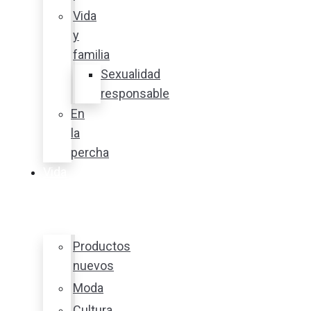
Vida
y
familia
Sexualidad
responsable
En
la
percha
Vida
y
estilo
Productos
nuevos
Moda
Cultura