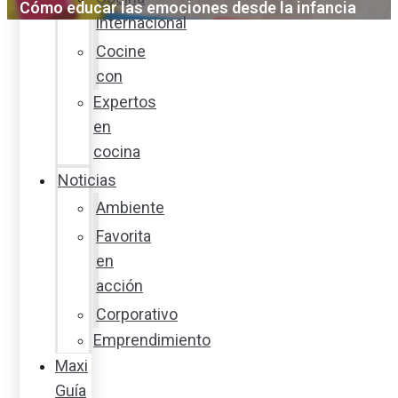
Cómo educar las emociones desde la infancia
internacional
Cocine
con
Expertos
en
cocina
Noticias
Ambiente
Favorita
en
acción
Corporativo
Emprendimiento
Maxi
Guía