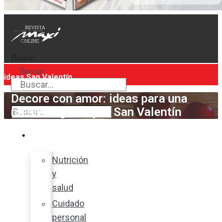
Buscar
Buscar
ideas San Valentín
Decore con amor: ideas para una
Buscar
mesa elegante por San Valentín
Bienestar
Nutrición
y
salud
Cuidado
personal