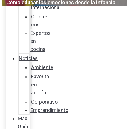
Cómo educar las emociones desde la infancia
internacional
Cocine
con
Expertos
en
cocina
Noticias
Ambiente
Favorita
en
acción
Corporativo
Emprendimiento
Maxi
Guía