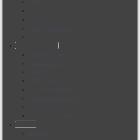
Productos nuevos
Moda
Cultura
Hogar y tecnología
Limpieza
Cocina con sabor
Entradas y sopas
Platos fuertes
Postres
Bebidas y licores
Cocina ecuatoriana
Cocina internacional
Cocine con
Expertos en cocina
Noticias
Ambiente