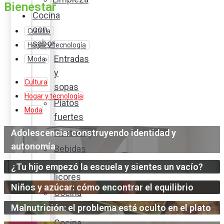
Bienestar
Cocina
con
Cultura
sabor
Hogar y tecnología
Entradas
Moda
y
Cultura
sopas
Hogar y tecnología
Platos
Moda
fuertes
Adolescencia: construyendo identidad y
Postres
autonomía
Bebidas
y
¿Tu hijo empezó la escuela y sientes un vacío?
licores
Niños y azúcar: cómo encontrar el equilibrio
Cocina
ecuatoriana
Malnutrición: el problema está oculto en el plato
Cocina