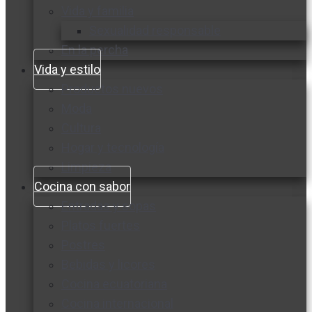
Vida y familia
Sexualidad responsable
En la percha
Vida y estilo
Productos nuevos
Moda
Cultura
Hogar y tecnología
Limpieza
Cocina con sabor
Entradas y sopas
Platos fuertes
Postres
Bebidas y licores
Cocina ecuatoriana
Cocina internacional