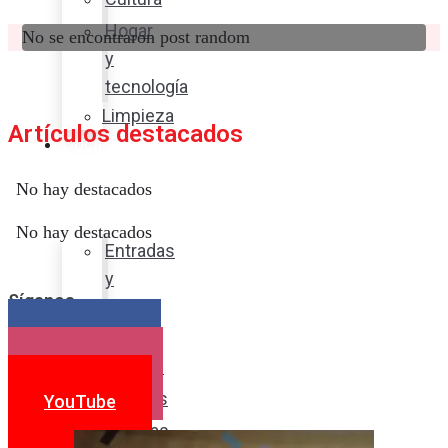
Hogar
No se encontraron post random
y
tecnología
Limpieza
Artículos destacados
Cocina
con
No hay destacados
sabor
No hay destacados
Entradas
y
Síganos
sopas
Platos
Facebook
fuertes
Instagram
Postres
YouTube
Bebidas