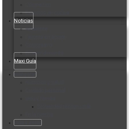
Cocine con
Expertos en cocina
Noticias
Ambiente
Favorita en acción
Corporativo
Emprendimiento
Maxi Guía
Bienestar
Nutrición y salud
Cuidado personal
Vida y familia
Sexualidad responsable
En la percha
Vida y estilo