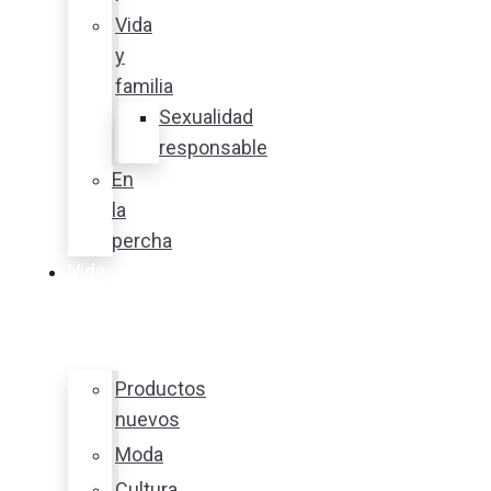
Vida
y
familia
Sexualidad
responsable
En
la
percha
Vida
y
estilo
Productos
nuevos
Moda
Cultura