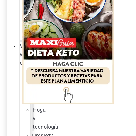
Sexualidad
responsable
En
la
percha
Vida
y
estilo
Productos
nuevos
Moda
Cultura
Hogar
y
tecnología
Limpieza