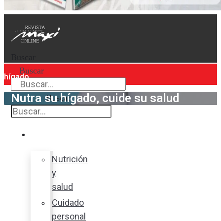
Buscar
Buscar
hígado
Nutra su hígado, cuide su salud
Buscar
Bienestar
Nutrición
y
salud
Cuidado
personal