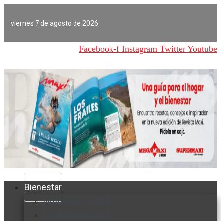
Ir
al
viernes 7 de agosto de 2026
contenido
Facebook-f
Instagram
Twitter
Youtube
Bienestar
Nutrición y salud
Cuidado personal