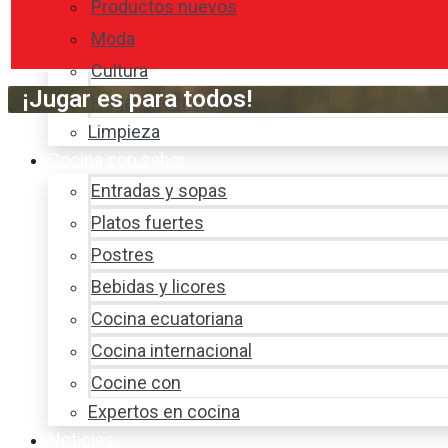
Productos nuevos
Moda
Cultura
¡Jugar es para todos!
Hogar y tecnología
Limpieza
Cocina con sabor
Entradas y sopas
Platos fuertes
Postres
Bebidas y licores
Cocina ecuatoriana
Cocina internacional
Cocine con
Expertos en cocina
Noticias