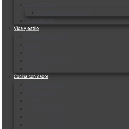
Vida y familia
Sexualidad responsable
En la percha
Vida y estilo
Productos nuevos
Moda
Cultura
Hogar y tecnología
Limpieza
Cocina con sabor
Entradas y sopas
Platos fuertes
Postres
Bebidas y licores
Cocina ecuatoriana
Cocina internacional