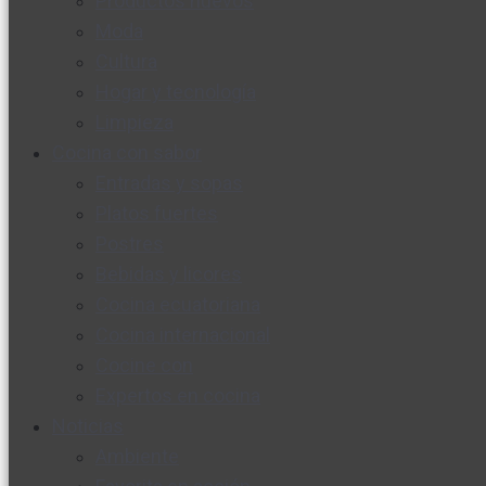
Productos nuevos
Moda
Cultura
Hogar y tecnología
Limpieza
Cocina con sabor
Entradas y sopas
Platos fuertes
Postres
Bebidas y licores
Cocina ecuatoriana
Cocina internacional
Cocine con
Expertos en cocina
Noticias
Ambiente