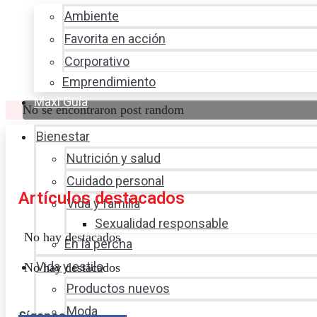
Ambiente
Favorita en acción
Corporativo
Emprendimiento
Maxi Guía
No se encontraron post random
Bienestar
Nutrición y salud
Cuidado personal
Artículos destacados
Vida y familia
Sexualidad responsable
No hay destacados
En la percha
Vida y estilo
No hay destacados
Productos nuevos
Moda
Síganos