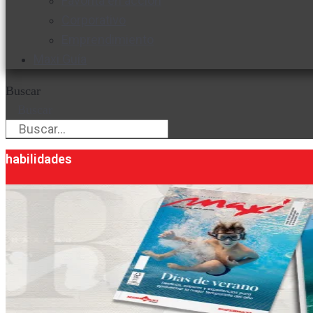
Favorita en acción
Corporativo
Emprendimiento
Maxi Guía
Buscar
Buscar
habilidades