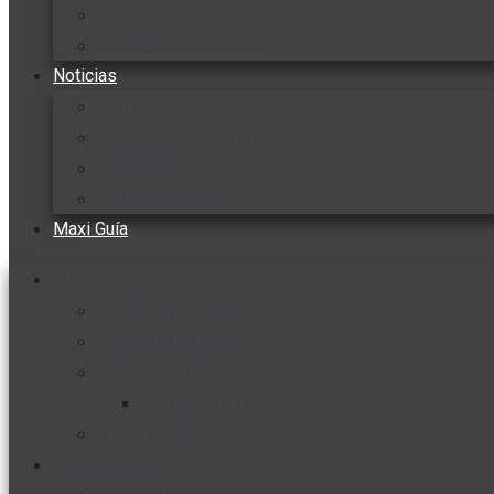
Cocine con
Expertos en cocina
Noticias
Ambiente
Favorita en acción
Corporativo
Emprendimiento
Maxi Guía
Bienestar
Nutrición y salud
Cuidado personal
Vida y familia
Sexualidad responsable
En la percha
Vida y estilo