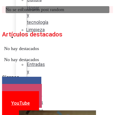
Hogar
No se encontraron post random
y
tecnología
Limpieza
Artículos destacados
Cocina
con
No hay destacados
sabor
No hay destacados
Entradas
y
Síganos
sopas
Platos
Facebook
fuertes
Instagram
Postres
YouTube
Bebidas