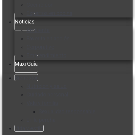
Cocine con
Expertos en cocina
Noticias
Ambiente
Favorita en acción
Corporativo
Emprendimiento
Maxi Guía
Bienestar
Nutrición y salud
Cuidado personal
Vida y familia
Sexualidad responsable
En la percha
Vida y estilo