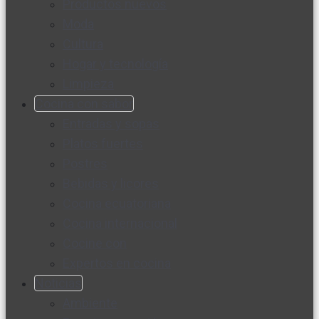
Productos nuevos
Moda
Cultura
Hogar y tecnología
Limpieza
Cocina con sabor
Entradas y sopas
Platos fuertes
Postres
Bebidas y licores
Cocina ecuatoriana
Cocina internacional
Cocine con
Expertos en cocina
Noticias
Ambiente