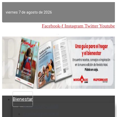
Ir
al
viernes 7 de agosto de 2026
contenido
Facebook-f
Instagram
Twitter
Youtube
Bienestar
Nutrición y salud
Cuidado personal