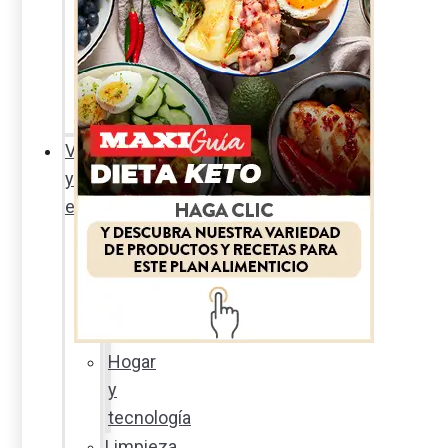
Sexualidad
responsable
En
la
percha
Vida
y
estilo
Productos
nuevos
Moda
Cultura
Hogar
y
tecnología
Limpieza