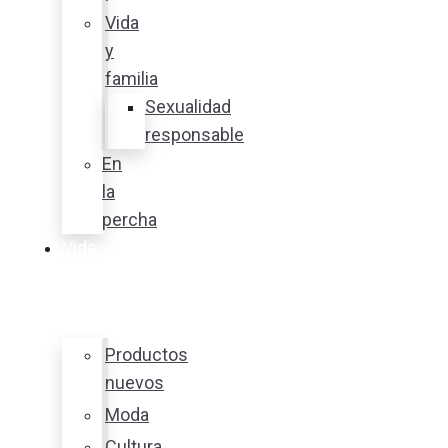
Vida
y
familia
Sexualidad
responsable
En
la
percha
Vida
y
estilo
Productos
nuevos
Moda
Cultura