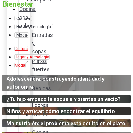
Bienestar
Cocina
con
Cultura
sabor
Hogar y tecnología
Entradas
Moda
y
Cultura
sopas
Hogar y tecnología
Platos
Moda
fuertes
Adolescencia: construyendo identidad y
Postres
autonomía
Bebidas
y
¿Tu hijo empezó la escuela y sientes un vacío?
licores
Niños y azúcar: cómo encontrar el equilibrio
Cocina
ecuatoriana
Malnutrición: el problema está oculto en el plato
Cocina