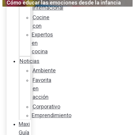
Cómo educar las emociones desde la infancia
internacional
Cocine
con
Expertos
en
cocina
Noticias
Ambiente
Favorita
en
acción
Corporativo
Emprendimiento
Maxi
Guía