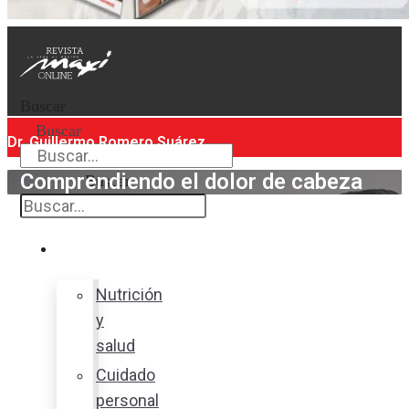
Buscar
Buscar
Dr. Guillermo Romero Suárez
Comprendiendo el dolor de cabeza
Buscar
Bienestar
Nutrición
y
salud
Cuidado
personal