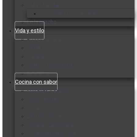
Vida y familia
Sexualidad responsable
En la percha
Vida y estilo
Productos nuevos
Moda
Cultura
Hogar y tecnología
Limpieza
Cocina con sabor
Entradas y sopas
Platos fuertes
Postres
Bebidas y licores
Cocina ecuatoriana
Cocina internacional