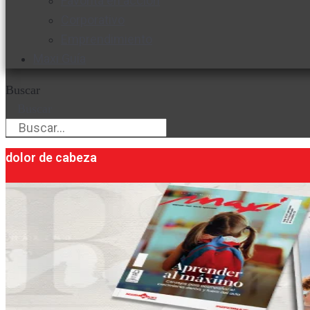
Favorita en acción
Corporativo
Emprendimiento
Maxi Guía
Buscar
Buscar
dolor de cabeza