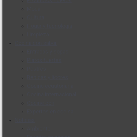
Productos nuevos
Moda
Cultura
Hogar y tecnología
Limpieza
Cocina con sabor
Entradas y sopas
Platos fuertes
Postres
Bebidas y licores
Cocina ecuatoriana
Cocina internacional
Cocine con
Expertos en cocina
Noticias
Ambiente