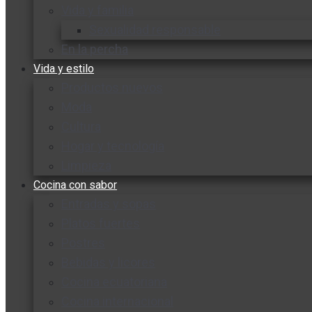
Vida y familia
Sexualidad responsable
En la percha
Vida y estilo
Productos nuevos
Moda
Cultura
Hogar y tecnología
Limpieza
Cocina con sabor
Entradas y sopas
Platos fuertes
Postres
Bebidas y licores
Cocina ecuatoriana
Cocina internacional