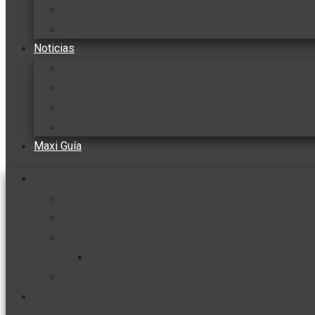
Cocine con
Expertos en cocina
Noticias
Ambiente
Favorita en acción
Corporativo
Emprendimiento
Maxi Guía
Bienestar
Nutrición y salud
Cuidado personal
Vida y familia
Sexualidad responsable
En la percha
Vida y estilo