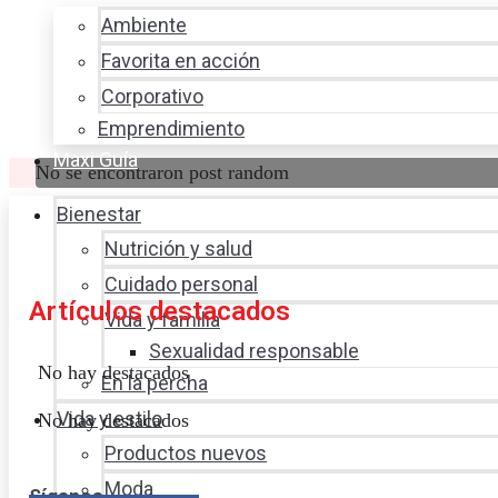
Ambiente
Favorita en acción
Corporativo
Emprendimiento
Maxi Guía
No se encontraron post random
Bienestar
Nutrición y salud
Cuidado personal
Artículos destacados
Vida y familia
Sexualidad responsable
No hay destacados
En la percha
Vida y estilo
No hay destacados
Productos nuevos
Moda
Síganos