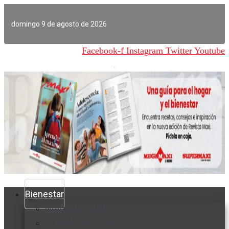
Ir
al
domingo 9 de agosto de 2026
contenido
Facebook-f
Instagram
Twitter
Youtube
Bienestar
Nutrición y salud
Cuidado personal