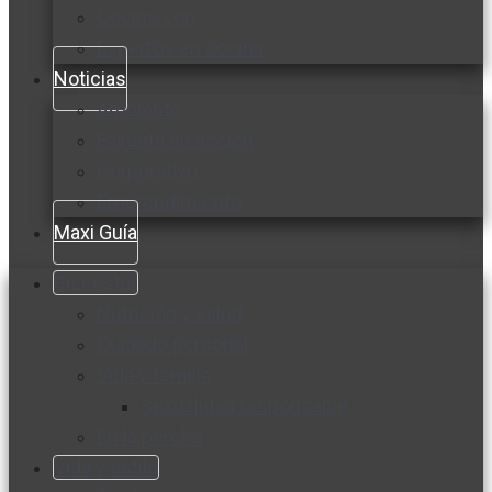
Cocine con
Expertos en cocina
Noticias
Ambiente
Favorita en acción
Corporativo
Emprendimiento
Maxi Guía
Bienestar
Nutrición y salud
Cuidado personal
Vida y familia
Sexualidad responsable
En la percha
Vida y estilo