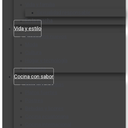
Vida y familia
Sexualidad responsable
En la percha
Vida y estilo
Productos nuevos
Moda
Cultura
Hogar y tecnología
Limpieza
Cocina con sabor
Entradas y sopas
Platos fuertes
Postres
Bebidas y licores
Cocina ecuatoriana
Cocina internacional