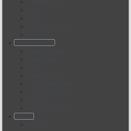
Productos nuevos
Moda
Cultura
Hogar y tecnología
Limpieza
Cocina con sabor
Entradas y sopas
Platos fuertes
Postres
Bebidas y licores
Cocina ecuatoriana
Cocina internacional
Cocine con
Expertos en cocina
Noticias
Ambiente