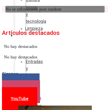
Hogar
No se encontraron post random
y
tecnología
Limpieza
Artículos destacados
Cocina
con
No hay destacados
sabor
No hay destacados
Entradas
y
Síganos
sopas
Platos
Facebook
fuertes
Instagram
Postres
YouTube
Bebidas