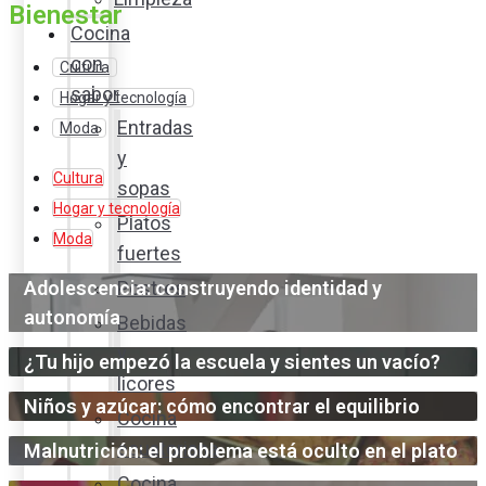
Bienestar
Cocina
con
Cultura
sabor
Hogar y tecnología
Entradas
Moda
y
Cultura
sopas
Hogar y tecnología
Platos
Moda
fuertes
Adolescencia: construyendo identidad y
Postres
autonomía
Bebidas
y
¿Tu hijo empezó la escuela y sientes un vacío?
licores
Niños y azúcar: cómo encontrar el equilibrio
Cocina
ecuatoriana
Malnutrición: el problema está oculto en el plato
Cocina