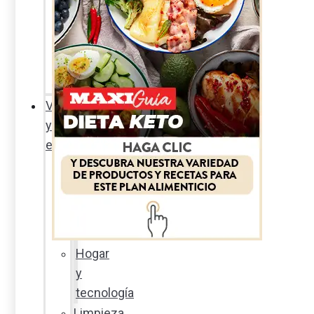
Sexualidad
responsable
En
la
percha
Vida
y
estilo
Productos
nuevos
Moda
Cultura
Hogar
y
tecnología
Limpieza