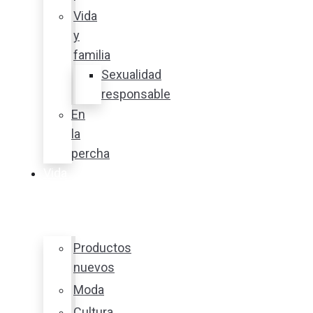
Vida
y
familia
Sexualidad
responsable
En
la
percha
Vida
y
estilo
Productos
nuevos
Moda
Cultura