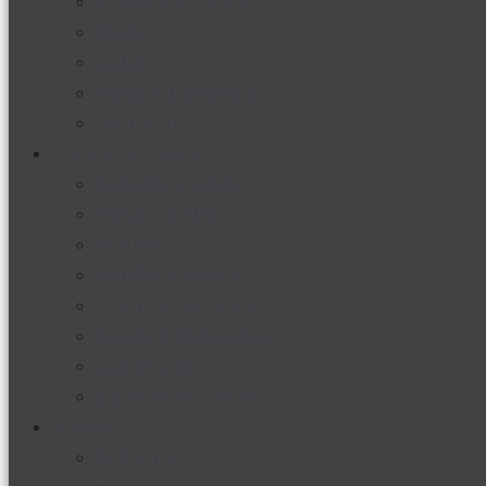
Productos nuevos
Moda
Cultura
Hogar y tecnología
Limpieza
Cocina con sabor
Entradas y sopas
Platos fuertes
Postres
Bebidas y licores
Cocina ecuatoriana
Cocina internacional
Cocine con
Expertos en cocina
Noticias
Ambiente