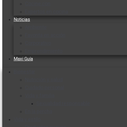
Cocine con
Expertos en cocina
Noticias
Ambiente
Favorita en acción
Corporativo
Emprendimiento
Maxi Guía
Bienestar
Nutrición y salud
Cuidado personal
Vida y familia
Sexualidad responsable
En la percha
Vida y estilo