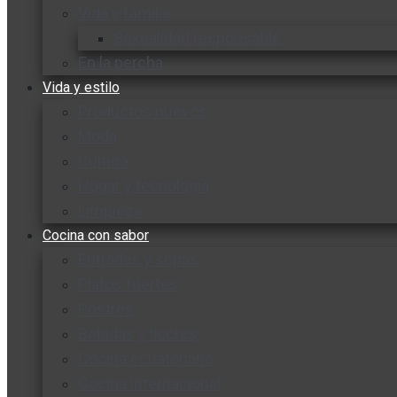
Vida y familia
Sexualidad responsable
En la percha
Vida y estilo
Productos nuevos
Moda
Cultura
Hogar y tecnología
Limpieza
Cocina con sabor
Entradas y sopas
Platos fuertes
Postres
Bebidas y licores
Cocina ecuatoriana
Cocina internacional