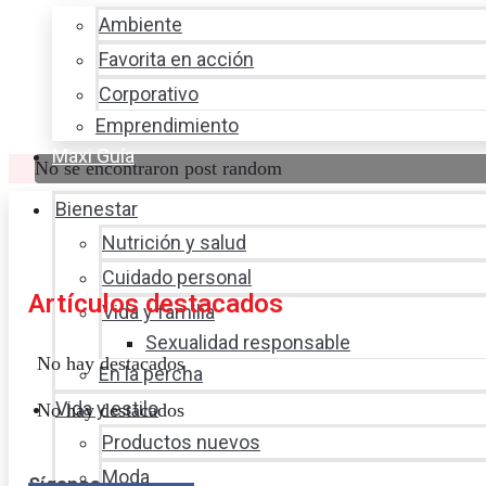
Ambiente
Favorita en acción
Corporativo
Emprendimiento
Maxi Guía
No se encontraron post random
Bienestar
Nutrición y salud
Cuidado personal
Artículos destacados
Vida y familia
Sexualidad responsable
No hay destacados
En la percha
Vida y estilo
No hay destacados
Productos nuevos
Moda
Síganos