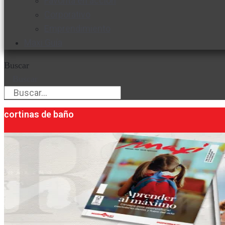
Favorita en acción
Corporativo
Emprendimiento
Maxi Guía
Buscar
Buscar
cortinas de baño