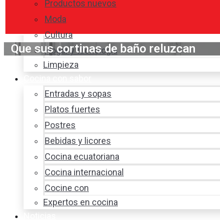
Productos nuevos
Moda
Cultura
Que sus cortinas de baño reluzcan
Hogar y tecnología
Limpieza
Cocina con sabor
Entradas y sopas
Platos fuertes
Postres
Bebidas y licores
Cocina ecuatoriana
Cocina internacional
Cocine con
Expertos en cocina
Noticias