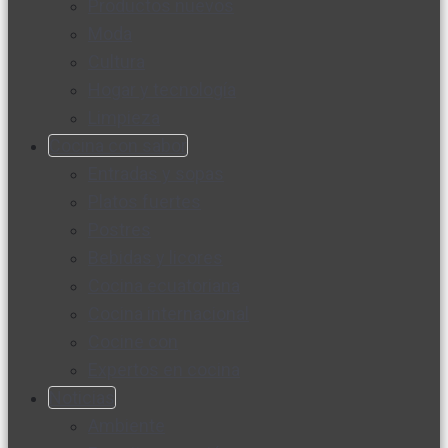
Productos nuevos
Moda
Cultura
Hogar y tecnología
Limpieza
Cocina con sabor
Entradas y sopas
Platos fuertes
Postres
Bebidas y licores
Cocina ecuatoriana
Cocina internacional
Cocine con
Expertos en cocina
Noticias
Ambiente