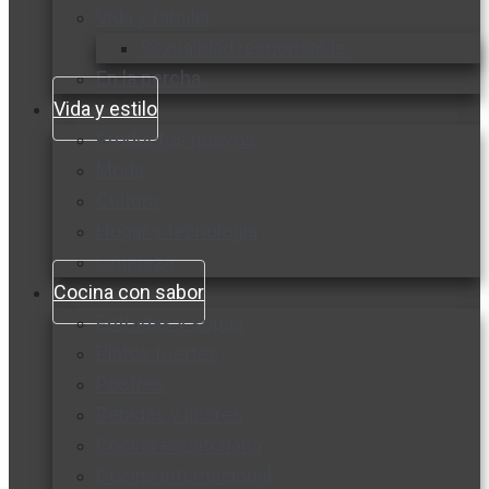
Vida y familia
Sexualidad responsable
En la percha
Vida y estilo
Productos nuevos
Moda
Cultura
Hogar y tecnología
Limpieza
Cocina con sabor
Entradas y sopas
Platos fuertes
Postres
Bebidas y licores
Cocina ecuatoriana
Cocina internacional