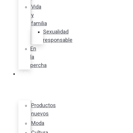
Vida
y
familia
Sexualidad
responsable
En
la
percha
Vida
y
estilo
Productos
nuevos
Moda
Cultura