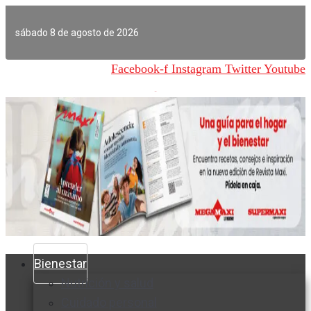
Ir
al
sábado 8 de agosto de 2026
contenido
Facebook-f
Instagram
Twitter
Youtube
Bienestar
Nutrición y salud
Cuidado personal