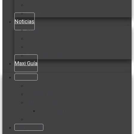
Cocine con
Expertos en cocina
Noticias
Ambiente
Favorita en acción
Corporativo
Emprendimiento
Maxi Guía
Bienestar
Nutrición y salud
Cuidado personal
Vida y familia
Sexualidad responsable
En la percha
Vida y estilo