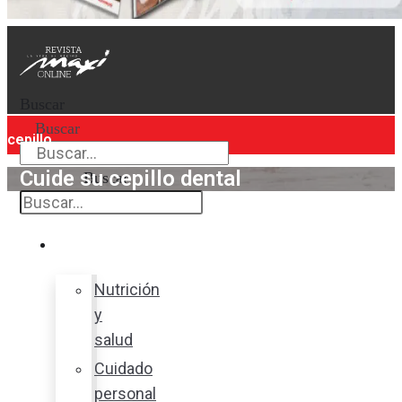
Buscar
Buscar
cepillo
Cuide su cepillo dental
Buscar
Bienestar
Nutrición
y
salud
Cuidado
personal