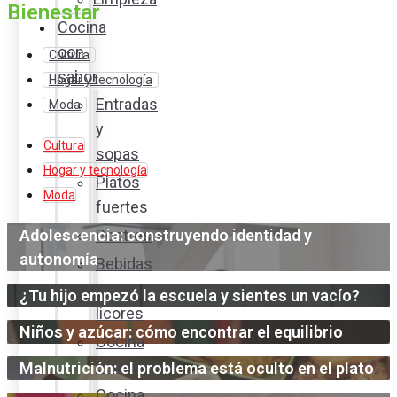
Bienestar
Cocina
con
Cultura
sabor
Hogar y tecnología
Entradas
Moda
y
Cultura
sopas
Hogar y tecnología
Platos
Moda
fuertes
Adolescencia: construyendo identidad y
Postres
autonomía
Bebidas
y
¿Tu hijo empezó la escuela y sientes un vacío?
licores
Niños y azúcar: cómo encontrar el equilibrio
Cocina
ecuatoriana
Malnutrición: el problema está oculto en el plato
Cocina