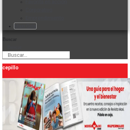
Favorita en acción
Corporativo
Emprendimiento
Maxi Guía
Buscar
Buscar
cepillo