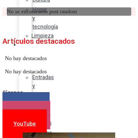
Hogar
No se encontraron post random
y
tecnología
Limpieza
Artículos destacados
Cocina
con
No hay destacados
sabor
No hay destacados
Entradas
y
Síganos
sopas
Platos
Facebook
fuertes
Instagram
Postres
YouTube
Bebidas