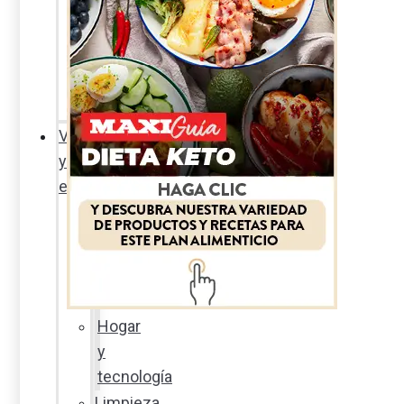
Sexualidad
responsable
En
la
percha
Vida
y
estilo
Productos
nuevos
Moda
Cultura
Hogar
y
tecnología
Limpieza