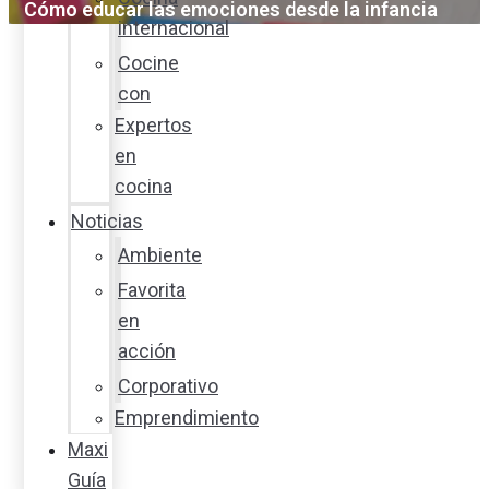
Cómo educar las emociones desde la infancia
internacional
Cocine
con
Expertos
en
cocina
Noticias
Ambiente
Favorita
en
acción
Corporativo
Emprendimiento
Maxi
Guía