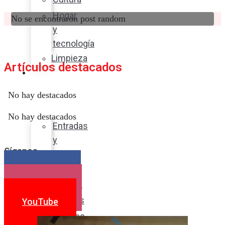
Hogar
No se encontraron post random
y
tecnología
Limpieza
Artículos destacados
Cocina
con
No hay destacados
sabor
No hay destacados
Entradas
y
Síganos
sopas
Platos
Facebook
fuertes
Instagram
Postres
YouTube
Bebidas