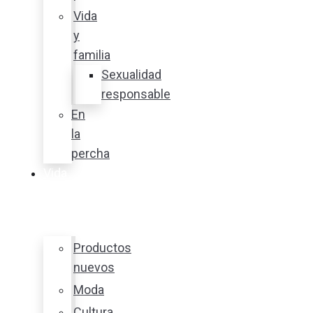
Vida
y
familia
Sexualidad
responsable
En
la
percha
Vida
y
estilo
Productos
nuevos
Moda
Cultura