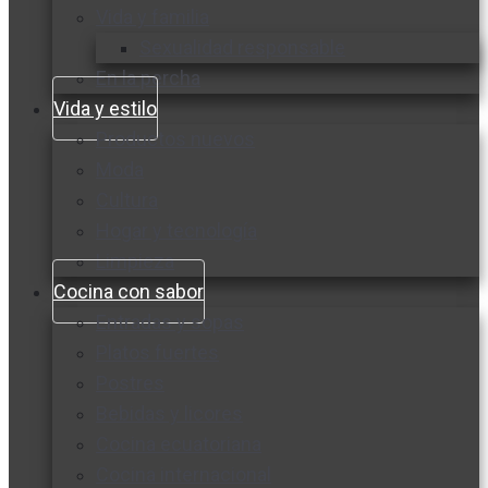
Vida y familia
Sexualidad responsable
En la percha
Vida y estilo
Productos nuevos
Moda
Cultura
Hogar y tecnología
Limpieza
Cocina con sabor
Entradas y sopas
Platos fuertes
Postres
Bebidas y licores
Cocina ecuatoriana
Cocina internacional