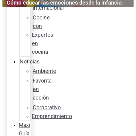
Cómo educar las emociones desde la infancia
internacional
Cocine
con
Expertos
en
cocina
Noticias
Ambiente
Favorita
en
acción
Corporativo
Emprendimiento
Maxi
Guía