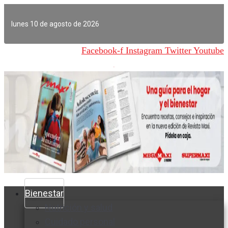
Ir
al
lunes 10 de agosto de 2026
contenido
Facebook-f
Instagram
Twitter
Youtube
Bienestar
Nutrición y salud
Cuidado personal