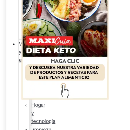
Sexualidad
responsable
En
la
percha
Vida
y
estilo
Productos
nuevos
Moda
Cultura
Hogar
y
tecnología
Limpieza