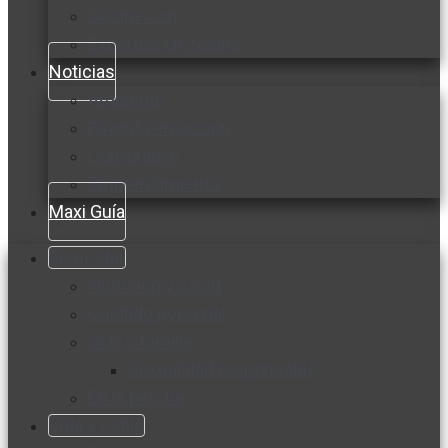
Cocine con
Expertos en cocina
Noticias
Ambiente
Favorita en acción
Corporativo
Emprendimiento
Maxi Guía
Bienestar
Nutrición y salud
Cuidado personal
Vida y familia
Sexualidad responsable
En la percha
Vida y estilo