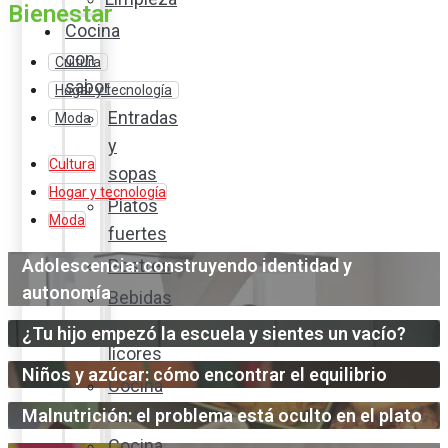
Bienestar
Cocina
con
Cultura
sabor
Hogar y tecnología
Entradas
Moda
y
Cultura
sopas
Hogar y tecnología
Platos
Moda
fuertes
Adolescencia: construyendo identidad y
Postres
autonomía
Bebidas
y
¿Tu hijo empezó la escuela y sientes un vacío?
licores
Niños y azúcar: cómo encontrar el equilibrio
Cocina
ecuatoriana
Malnutrición: el problema está oculto en el plato
Cocina