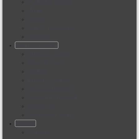
Productos nuevos
Moda
Cultura
Hogar y tecnología
Limpieza
Cocina con sabor
Entradas y sopas
Platos fuertes
Postres
Bebidas y licores
Cocina ecuatoriana
Cocina internacional
Cocine con
Expertos en cocina
Noticias
Ambiente