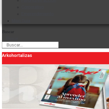
Favorita en acción
Corporativo
Emprendimiento
Maxi Guía
Buscar
Buscar
Arkohortalizas