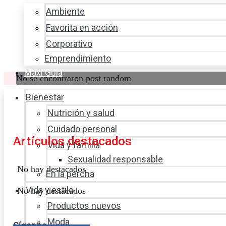
Ambiente
Favorita en acción
Corporativo
Emprendimiento
Maxi Guía
No se encontraron post random
Bienestar
Nutrición y salud
Cuidado personal
Artículos destacados
Vida y familia
Sexualidad responsable
No hay destacados
En la percha
Vida y estilo
No hay destacados
Productos nuevos
Moda
Síganos