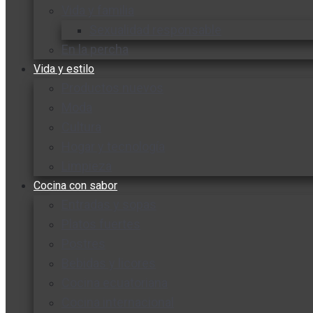
Vida y familia
Sexualidad responsable
En la percha
Vida y estilo
Productos nuevos
Moda
Cultura
Hogar y tecnología
Limpieza
Cocina con sabor
Entradas y sopas
Platos fuertes
Postres
Bebidas y licores
Cocina ecuatoriana
Cocina internacional