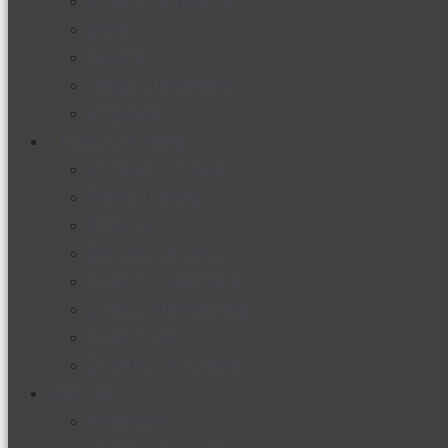
Productos nuevos
Moda
Cultura
Hogar y tecnología
Limpieza
Cocina con sabor
Entradas y sopas
Platos fuertes
Postres
Bebidas y licores
Cocina ecuatoriana
Cocina internacional
Cocine con
Expertos en cocina
Noticias
Ambiente