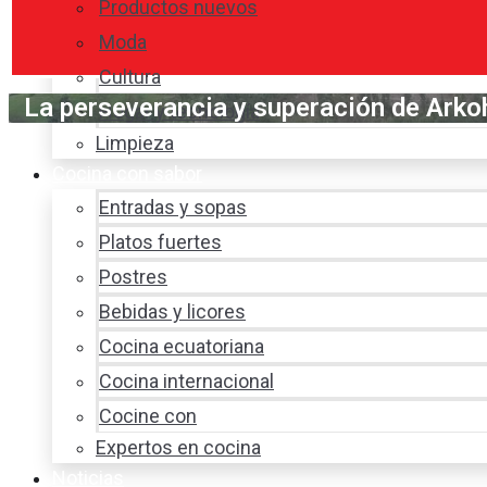
Productos nuevos
Moda
Cultura
La perseverancia y superación de Arko
Hogar y tecnología
Limpieza
Cocina con sabor
Entradas y sopas
Platos fuertes
Postres
Bebidas y licores
Cocina ecuatoriana
Cocina internacional
Cocine con
Expertos en cocina
Noticias