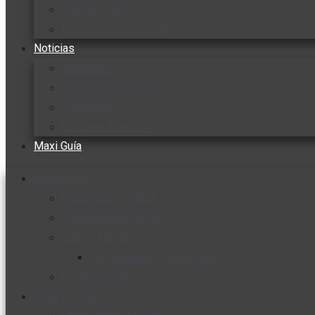
Cocine con
Expertos en cocina
Noticias
Ambiente
Favorita en acción
Corporativo
Emprendimiento
Maxi Guía
Bienestar
Nutrición y salud
Cuidado personal
Vida y familia
Sexualidad responsable
En la percha
Vida y estilo