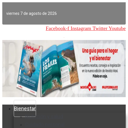
Ir
al
viernes 7 de agosto de 2026
contenido
Facebook-f
Instagram
Twitter
Youtube
Bienestar
Nutrición y salud
Cuidado personal