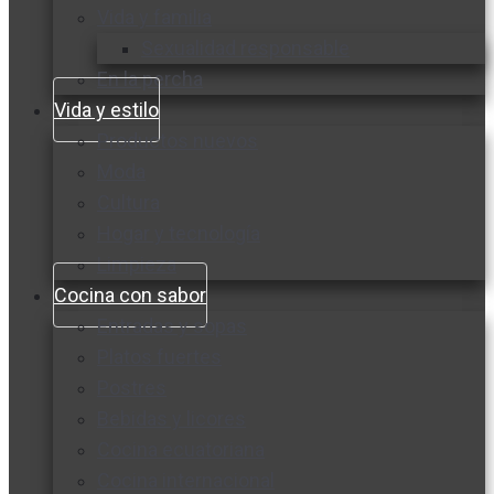
Vida y familia
Sexualidad responsable
En la percha
Vida y estilo
Productos nuevos
Moda
Cultura
Hogar y tecnología
Limpieza
Cocina con sabor
Entradas y sopas
Platos fuertes
Postres
Bebidas y licores
Cocina ecuatoriana
Cocina internacional