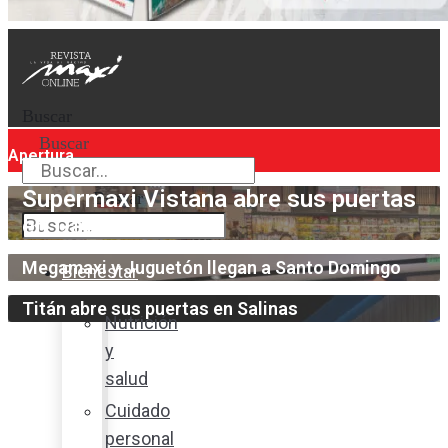
Buscar
Buscar
Apertura
Supermaxi Vistana abre sus puertas
Buscar
en Daule
Megamaxi y Juguetón llegan a Santo Domingo
Bienestar
Titán abre sus puertas en Salinas
Nutrición
y
salud
Cuidado
personal