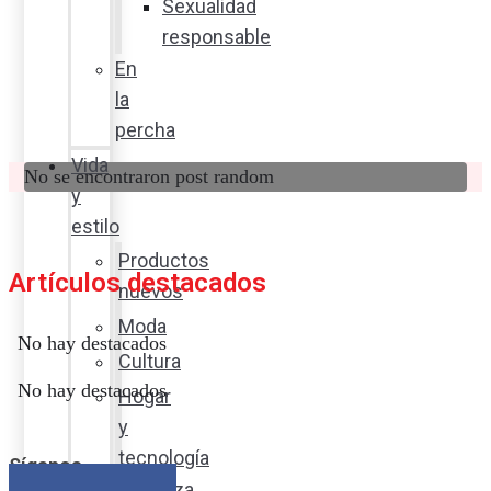
Sexualidad
responsable
En
la
percha
Vida
No se encontraron post random
y
estilo
Productos
Artículos destacados
nuevos
Moda
No hay destacados
Cultura
No hay destacados
Hogar
y
tecnología
Síganos
Limpieza