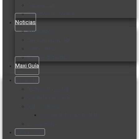
Cocine con
Expertos en cocina
Noticias
Ambiente
Favorita en acción
Corporativo
Emprendimiento
Maxi Guía
Bienestar
Nutrición y salud
Cuidado personal
Vida y familia
Sexualidad responsable
En la percha
Vida y estilo