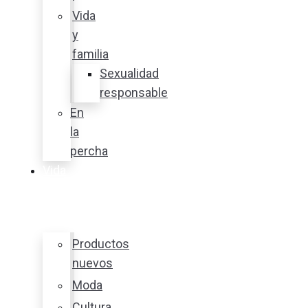
Vida
y
familia
Sexualidad
responsable
En
la
percha
Vida
y
estilo
Productos
nuevos
Moda
Cultura