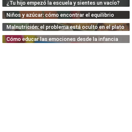
¿Tu hijo empezó la escuela y sientes un vacío?
Niños y azúcar: cómo encontrar el equilibrio
Malnutrición: el problema está oculto en el plato
Cómo educar las emociones desde la infancia