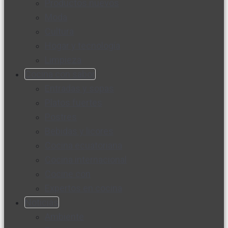
Productos nuevos
Moda
Cultura
Hogar y tecnología
Limpieza
Cocina con sabor
Entradas y sopas
Platos fuertes
Postres
Bebidas y licores
Cocina ecuatoriana
Cocina internacional
Cocine con
Expertos en cocina
Noticias
Ambiente