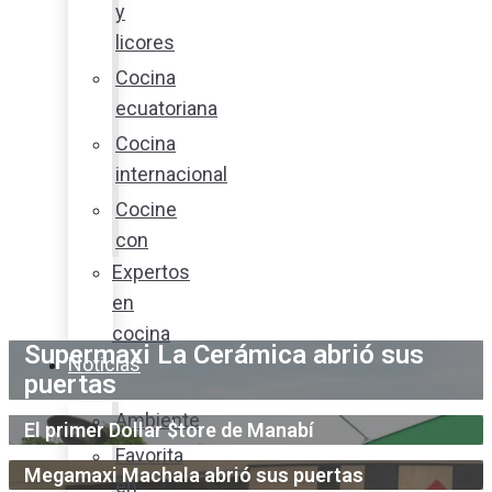
y
licores
Cocina
ecuatoriana
Cocina
internacional
Cocine
con
Expertos
en
cocina
Supermaxi La Cerámica abrió sus
Noticias
puertas
Ambiente
El primer Dollar $tore de Manabí
Favorita
Megamaxi Machala abrió sus puertas
en