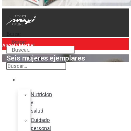
Buscar
Buscar
Angela Merkel
Seis mujeres ejemplares
Buscar
Bienestar
Nutrición
y
salud
Cuidado
personal