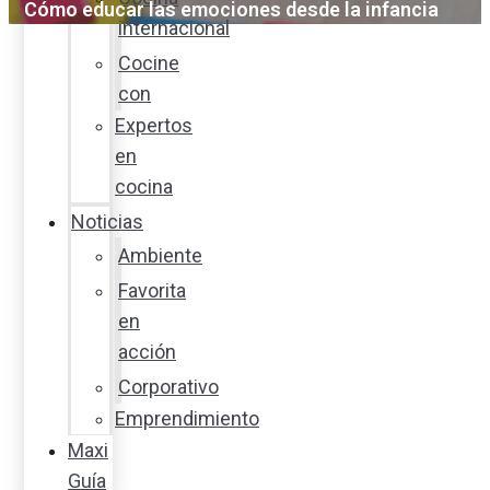
Cómo educar las emociones desde la infancia
internacional
Cocine
con
Expertos
en
cocina
Noticias
Ambiente
Favorita
en
acción
Corporativo
Emprendimiento
Maxi
Guía