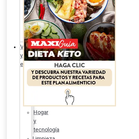
Sexualidad
responsable
En
la
percha
Vida
y
estilo
Productos
nuevos
Moda
Cultura
Hogar
y
tecnología
Limpieza