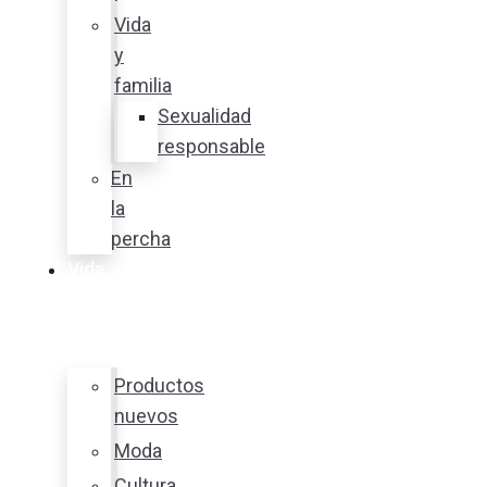
Vida
y
familia
Sexualidad
responsable
En
la
percha
Vida
y
estilo
Productos
nuevos
Moda
Cultura