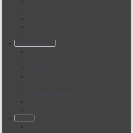
Productos nuevos
Moda
Cultura
Hogar y tecnología
Limpieza
Cocina con sabor
Entradas y sopas
Platos fuertes
Postres
Bebidas y licores
Cocina ecuatoriana
Cocina internacional
Cocine con
Expertos en cocina
Noticias
Ambiente