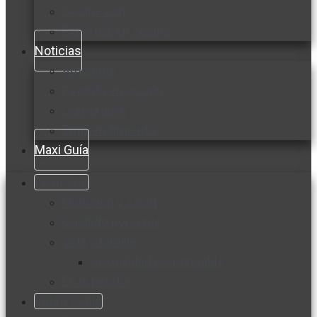
Cocine con
Expertos en cocina
Noticias
Ambiente
Favorita en acción
Corporativo
Emprendimiento
Maxi Guía
Bienestar
Nutrición y salud
Cuidado personal
Vida y familia
Sexualidad responsable
En la percha
Vida y estilo