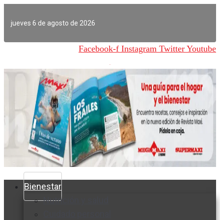
Ir
al
jueves 6 de agosto de 2026
contenido
Facebook-f
Instagram
Twitter
Youtube
Bienestar
Nutrición y salud
Cuidado personal