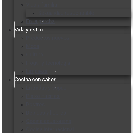
Vida y familia
Sexualidad responsable
En la percha
Vida y estilo
Productos nuevos
Moda
Cultura
Hogar y tecnología
Limpieza
Cocina con sabor
Entradas y sopas
Platos fuertes
Postres
Bebidas y licores
Cocina ecuatoriana
Cocina internacional