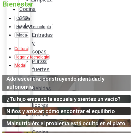
Bienestar
Cocina
con
Cultura
sabor
Hogar y tecnología
Entradas
Moda
y
Cultura
sopas
Hogar y tecnología
Platos
Moda
fuertes
Adolescencia: construyendo identidad y
Postres
autonomía
Bebidas
y
¿Tu hijo empezó la escuela y sientes un vacío?
licores
Niños y azúcar: cómo encontrar el equilibrio
Cocina
ecuatoriana
Malnutrición: el problema está oculto en el plato
Cocina