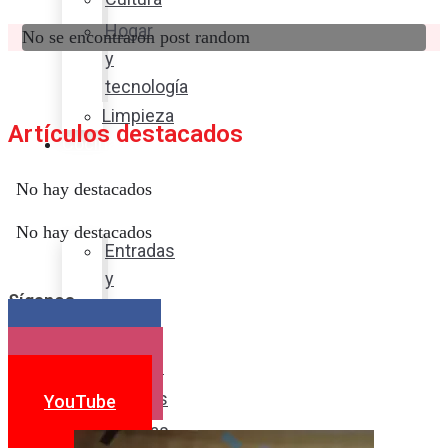
Hogar
No se encontraron post random
y
tecnología
Limpieza
Artículos destacados
Cocina
con
No hay destacados
sabor
No hay destacados
Entradas
y
Síganos
sopas
Platos
Facebook
fuertes
Instagram
Postres
YouTube
Bebidas