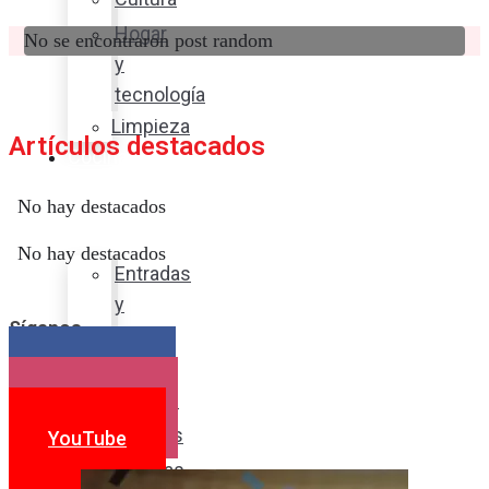
Hogar
No se encontraron post random
y
tecnología
Limpieza
Artículos destacados
Cocina
con
No hay destacados
sabor
No hay destacados
Entradas
y
Síganos
sopas
Platos
Facebook
fuertes
Instagram
Postres
YouTube
Bebidas