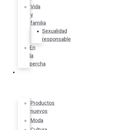
Vida
y
familia
Sexualidad
responsable
En
la
percha
Vida
y
estilo
Productos
nuevos
Moda
Cultura