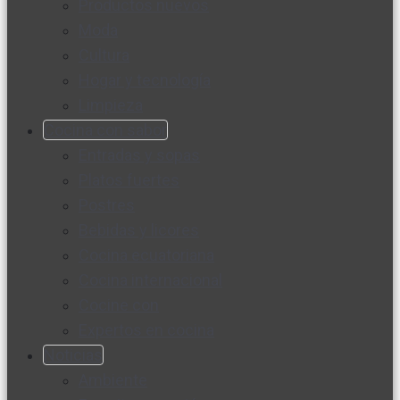
Productos nuevos
Moda
Cultura
Hogar y tecnología
Limpieza
Cocina con sabor
Entradas y sopas
Platos fuertes
Postres
Bebidas y licores
Cocina ecuatoriana
Cocina internacional
Cocine con
Expertos en cocina
Noticias
Ambiente