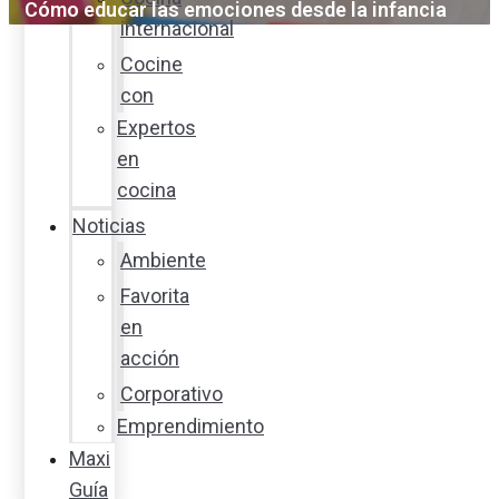
Cómo educar las emociones desde la infancia
internacional
Cocine
con
Expertos
en
cocina
Noticias
Ambiente
Favorita
en
acción
Corporativo
Emprendimiento
Maxi
Guía