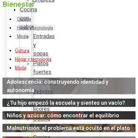
Bienestar
Cocina
con
Cultura
sabor
Hogar y tecnología
Entradas
Moda
y
Cultura
sopas
Hogar y tecnología
Platos
Moda
fuertes
Adolescencia: construyendo identidad y
Postres
autonomía
Bebidas
y
¿Tu hijo empezó la escuela y sientes un vacío?
licores
Niños y azúcar: cómo encontrar el equilibrio
Cocina
ecuatoriana
Malnutrición: el problema está oculto en el plato
Cocina