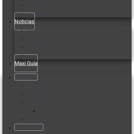
Cocine con
Expertos en cocina
Noticias
Ambiente
Favorita en acción
Corporativo
Emprendimiento
Maxi Guía
Bienestar
Nutrición y salud
Cuidado personal
Vida y familia
Sexualidad responsable
En la percha
Vida y estilo