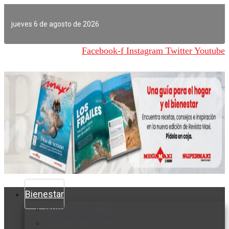
Ir
al
jueves 6 de agosto de 2026
contenido
Facebook-f
Instagram
Twitter
Youtube
Bienestar
Nutrición y salud
Cuidado personal