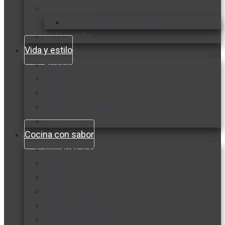
Vida y familia
Sexualidad responsable
En la percha
Vida y estilo
Productos nuevos
Moda
Cultura
Hogar y tecnología
Limpieza
Cocina con sabor
Entradas y sopas
Platos fuertes
Postres
Bebidas y licores
Cocina ecuatoriana
Cocina internacional