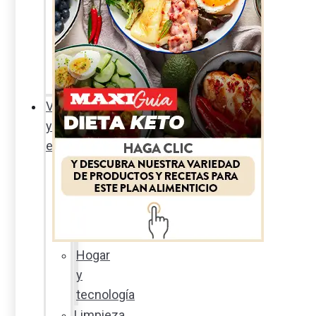
Sexualidad
responsable
En
la
percha
Vida
y
estilo
Productos
nuevos
Moda
Cultura
Hogar
y
tecnología
Limpieza