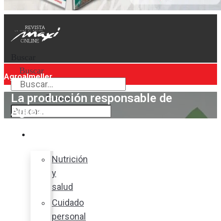
Buscar
Buscar
Agroalmeller
La producción responsable de
Buscar
Agroalmeller
Bienestar
Nutrición
y
salud
Cuidado
personal