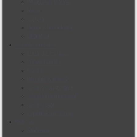
Productos nuevos
Moda
Cultura
Hogar y tecnología
Limpieza
Cocina con sabor
Entradas y sopas
Platos fuertes
Postres
Bebidas y licores
Cocina ecuatoriana
Cocina internacional
Cocine con
Expertos en cocina
Noticias
Ambiente