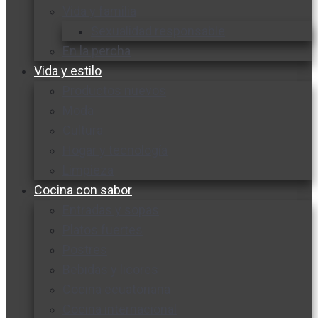
Vida y familia
Sexualidad responsable
En la percha
Vida y estilo
Productos nuevos
Moda
Cultura
Hogar y tecnología
Limpieza
Cocina con sabor
Entradas y sopas
Platos fuertes
Postres
Bebidas y licores
Cocina ecuatoriana
Cocina internacional