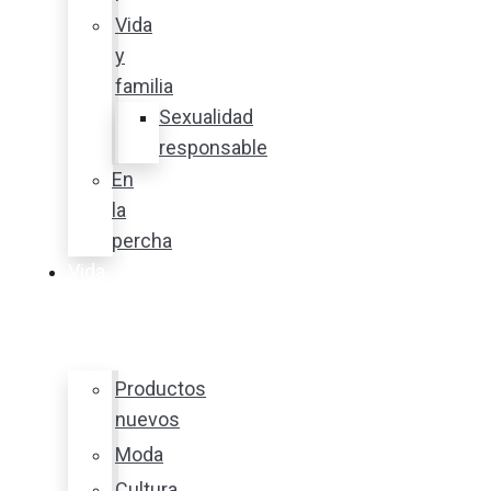
Vida
y
familia
Sexualidad
responsable
En
la
percha
Vida
y
estilo
Productos
nuevos
Moda
Cultura