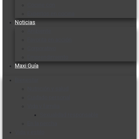
Cocine con
Expertos en cocina
Noticias
Ambiente
Favorita en acción
Corporativo
Emprendimiento
Maxi Guía
Bienestar
Nutrición y salud
Cuidado personal
Vida y familia
Sexualidad responsable
En la percha
Vida y estilo