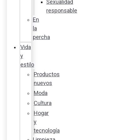
Sexualidad
responsable
En
la
percha
Vida
y
estilo
Productos
nuevos
Moda
Cultura
Hogar
y
tecnología
Limpieza