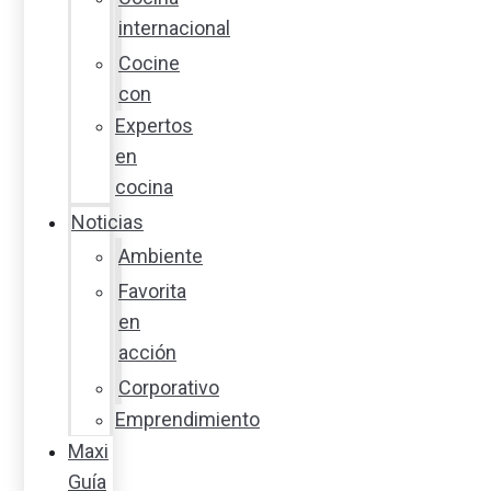
internacional
Cocine
con
Expertos
en
cocina
Noticias
Ambiente
Favorita
en
acción
Corporativo
Emprendimiento
Maxi
Guía