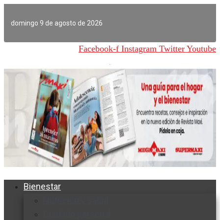
Ir
al
domingo 9 de agosto de 2026
contenido
Facebook-f
Instagram
Twitter
Youtube
Bienestar
Nutrición y salud
Cuidado personal