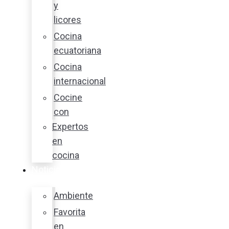
y
licores
Cocina
ecuatoriana
Cocina
internacional
Cocine
con
Expertos
en
cocina
Noticias
Ambiente
Favorita
en