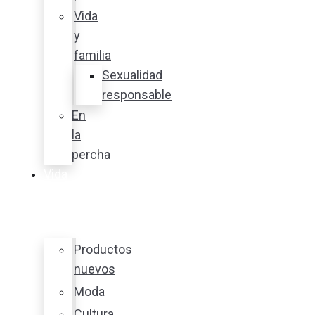
Vida
y
familia
Sexualidad
responsable
En
la
percha
Vida
y
estilo
Productos
nuevos
Moda
Cultura