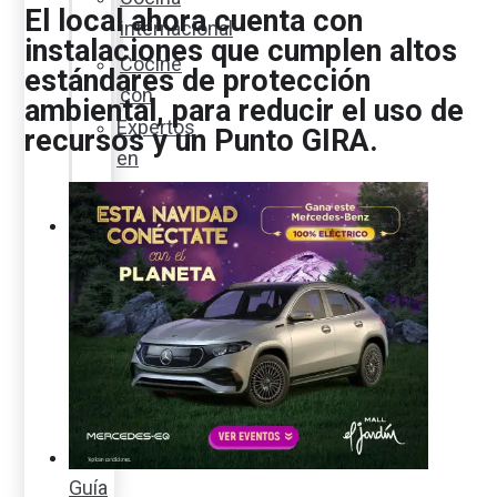
El local ahora cuenta con
internacional
instalaciones que cumplen altos
Cocine
estándares de protección
con
ambiental, para reducir el uso de
Expertos
recursos y un Punto GIRA.
en
cocina
Noticias
Ambiente
Favorita
en
acción
Corporativo
Emprendimiento
Maxi
Guía