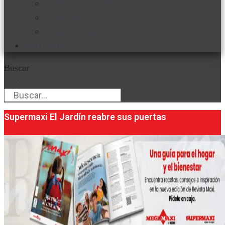
Favorita en acción
Corporativo
Emprendimiento
Maxi Guía
Buscar
Buscar
Supermaxi El Jardín reabre sus puertas