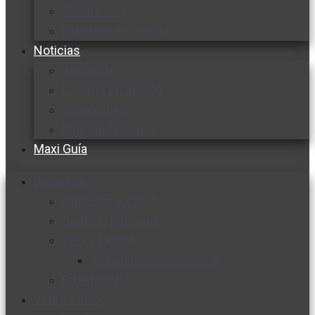
Cocine con
Expertos en cocina
Noticias
Ambiente
Favorita en acción
Corporativo
Emprendimiento
Maxi Guía
Bienestar
Nutrición y salud
Cuidado personal
Vida y familia
Sexualidad responsable
En la percha
Vida y estilo