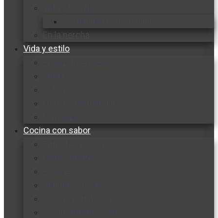
Vida y familia
Sexualidad responsable
En la percha
Vida y estilo
Productos nuevos
Moda
Cultura
Hogar y tecnología
Limpieza
Cocina con sabor
Entradas y sopas
Platos fuertes
Postres
Bebidas y licores
Cocina ecuatoriana
Cocina internacional