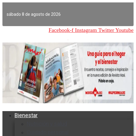
Ir
al
sábado 8 de agosto de 2026
contenido
Facebook-f
Instagram
Twitter
Youtube
Bienestar
Nutrición y salud
Cuidado personal