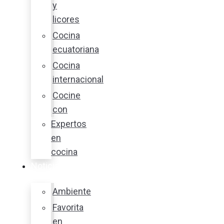
y
licores
Cocina
ecuatoriana
Cocina
internacional
Cocine
con
Expertos
en
cocina
Noticias
Ambiente
Favorita
en