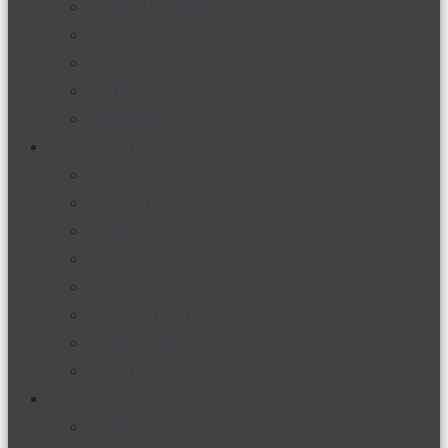
Productos nuevos
Moda
Cultura
Hogar y tecnología
Limpieza
Cocina con sabor
Entradas y sopas
Platos fuertes
Postres
Bebidas y licores
Cocina ecuatoriana
Cocina internacional
Cocine con
Expertos en cocina
Noticias
Ambiente