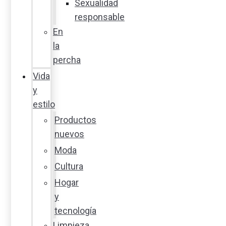
Sexualidad
responsable
En
la
percha
Vida
y
estilo
Productos
nuevos
Moda
Cultura
Hogar
y
tecnología
Limpieza