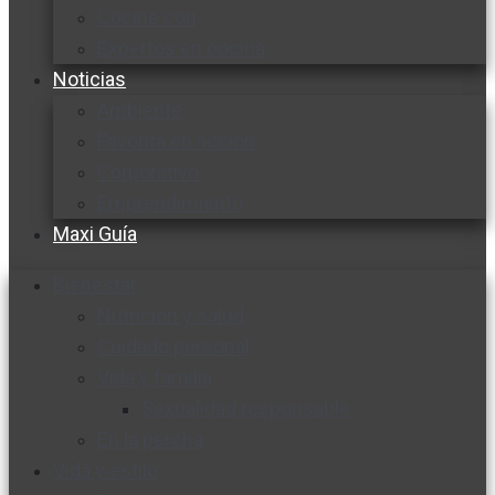
Cocine con
Expertos en cocina
Noticias
Ambiente
Favorita en acción
Corporativo
Emprendimiento
Maxi Guía
Bienestar
Nutrición y salud
Cuidado personal
Vida y familia
Sexualidad responsable
En la percha
Vida y estilo