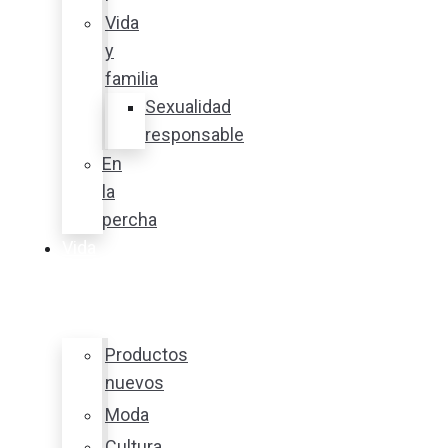
Vida
y
familia
Sexualidad
responsable
En
la
percha
Vida
y
estilo
Productos
nuevos
Moda
Cultura