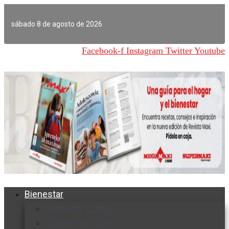
Ir
al
sábado 8 de agosto de 2026
contenido
Facebook-f
Instagram
Twitter
Youtube
Bienestar
Nutrición y salud
Cuidado personal