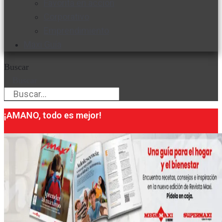
Favorita en acción
Corporativo
Emprendimiento
Maxi Guía
Buscar
Buscar
¡AMANO, todo es mejor!