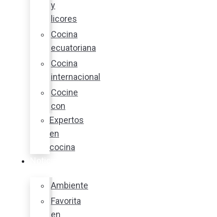
y
licores
Cocina
ecuatoriana
Cocina
internacional
Cocine
con
Expertos
en
cocina
Noticias
Ambiente
Favorita
en