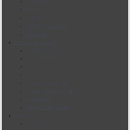
Productos nuevos
Moda
Cultura
Hogar y tecnología
Limpieza
Cocina con sabor
Entradas y sopas
Platos fuertes
Postres
Bebidas y licores
Cocina ecuatoriana
Cocina internacional
Cocine con
Expertos en cocina
Noticias
Ambiente