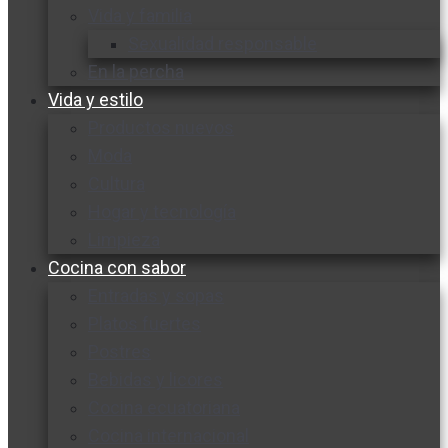
Vida y familia
Sexualidad responsable
En la percha
Vida y estilo
Productos nuevos
Moda
Cultura
Hogar y tecnología
Limpieza
Cocina con sabor
Entradas y sopas
Platos fuertes
Postres
Bebidas y licores
Cocina ecuatoriana
Cocina internacional