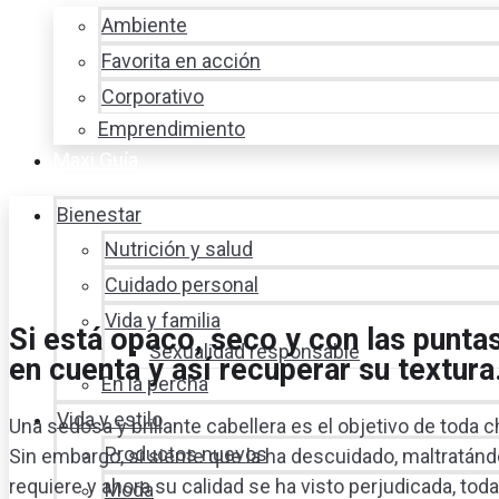
Ambiente
Favorita en acción
Corporativo
Emprendimiento
Maxi Guía
Bienestar
Nutrición y salud
Cuidado personal
Vida y familia
Si está opaco, seco y con las punta
Sexualidad responsable
en cuenta y así recuperar su textura
En la percha
Vida y estilo
Una sedosa y brillante cabellera es el objetivo de toda c
Productos nuevos
Sin embargo, si siente que la ha descuidado, maltratánd
requiere y ahora su calidad se ha visto perjudicada, to
Moda