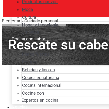
Productos nuevos
Moda
Cultura
Bienestar
Cuidado personal
-
Hogar y tecnología
Limpieza
Cocina con sabor
Rescate su cabe
Entradas y sopas
Platos fuertes
Postres
Bebidas y licores
Cocina ecuatoriana
Cocina internacional
Cocine con
Expertos en cocina
Noticias