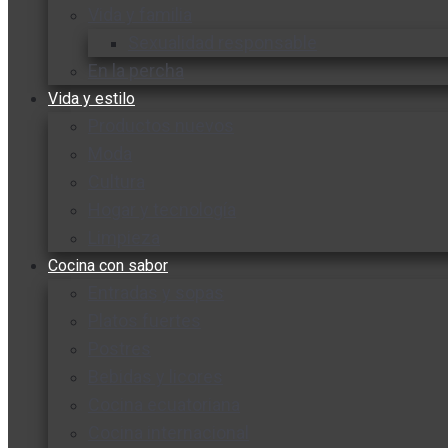
Vida y familia
Sexualidad responsable
En la percha
Vida y estilo
Productos nuevos
Moda
Cultura
Hogar y tecnología
Limpieza
Cocina con sabor
Entradas y sopas
Platos fuertes
Postres
Bebidas y licores
Cocina ecuatoriana
Cocina internacional