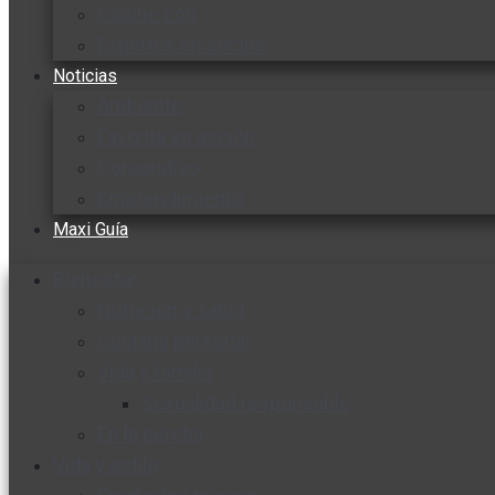
Cocine con
Expertos en cocina
Noticias
Ambiente
Favorita en acción
Corporativo
Emprendimiento
Maxi Guía
Bienestar
Nutrición y salud
Cuidado personal
Vida y familia
Sexualidad responsable
En la percha
Vida y estilo