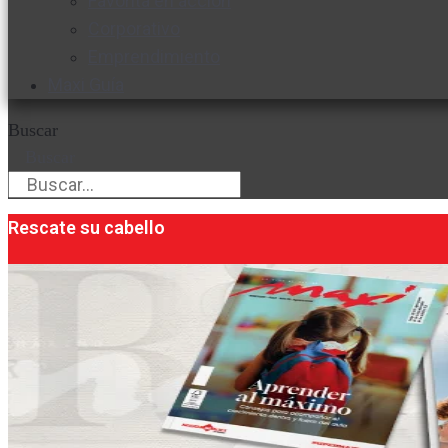
Favorita en acción
Corporativo
Emprendimiento
Maxi Guía
Buscar
Buscar
Rescate su cabello