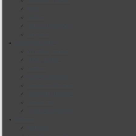
Productos nuevos
Moda
Cultura
Hogar y tecnología
Limpieza
Cocina con sabor
Entradas y sopas
Platos fuertes
Postres
Bebidas y licores
Cocina ecuatoriana
Cocina internacional
Cocine con
Expertos en cocina
Noticias
Ambiente